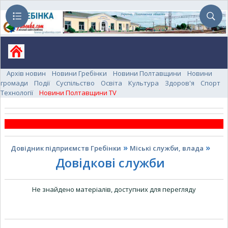
Архів новин
Новини Гребінки
Новини Полтавщини
Новини
громади
Події
Суспільство
Освіта
Культура
Здоров'я
Спорт
Технології
Новини Полтавщини TV
»
»
Довідник підприємств Гребінки
Міські служби, влада
Довідкові служби
Не знайдено матеріалів, доступних для перегляду