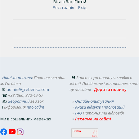
Вітаю Вас
,
Гість
!
Реєстрація
|
Вхід
Наші контакти
: Полтавська обл.
💾
Знаєте про новину чи подію в
м. Гребінка
місті? Повідомте і ми напишемо про
✉
admin@grebenka.com
це на сайті
Додати новину
☎
+38 (066) 372-49-57
✍
Зворотний
зв'язок
»
Онлайн-опитування
!
Інформація
про сайт
»
Книга відгуків і пропозицій
»
FAQ
Питання та відповіді
Ми в соціальних мережах
»
Реклама на сайті
HIT.UA
11
611
1026