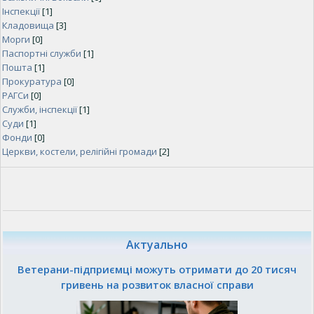
Інспекції
[1]
Кладовища
[3]
Морги
[0]
Паспортні служби
[1]
Пошта
[1]
Прокуратура
[0]
РАГСи
[0]
Служби, інспекції
[1]
Суди
[1]
Фонди
[0]
Церкви, костели, релігійні громади
[2]
Актуально
Ветерани-підприємці можуть отримати до 20 тисяч
гривень на розвиток власної справи