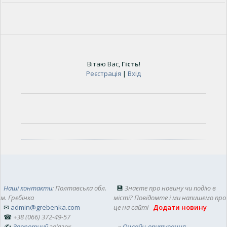
Вітаю Вас
,
Гість
!
Реєстрація
|
Вхід
Наші контакти
: Полтавська обл.
💾
Знаєте про новину чи подію в
м. Гребінка
місті? Повідомте і ми напишемо про
✉
admin@grebenka.com
це на сайті
Додати новину
☎
+38 (066) 372-49-57
✍
Зворотний
зв'язок
»
Онлайн-опитування