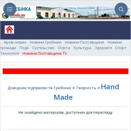
Архів новин
Новини Гребінки
Новини Полтавщини
Новини
громади
Події
Суспільство
Освіта
Культура
Здоров'я
Спорт
Технології
Новини Полтавщини TV
Hand
»
»
Довідник підприємств Гребінки
Творчість
Made
Не знайдено матеріалів, доступних для перегляду