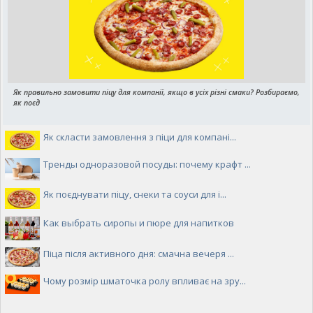
Як правильно замовити піцу для компанії, якщо в усіх різні смаки? Розбираємо,
як поєд
Як скласти замовлення з піци для компані...
Тренды одноразовой посуды: почему крафт ...
Як поєднувати піцу, снеки та соуси для і...
Как выбрать сиропы и пюре для напитков
Піца після активного дня: смачна вечеря ...
Чому розмір шматочка ролу впливає на зру...