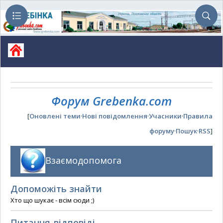
Форум Grebenka.com
[
Оновлені теми
·
Нові повідомлення
·
Учасники
·
Правила
форуму
·
Пошук
·
RSS
]
Взаємодопомога
Допоможіть знайти
Хто що шукає - всім сюди ;)
Питання-відповіді