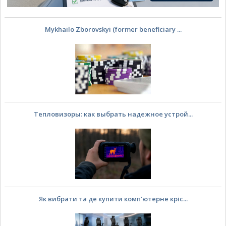
Mykhailo Zborovskyi (former beneficiary ...
Тепловизоры: как выбрать надежное устрой...
Як вибрати та де купити комп’ютерне кріс...