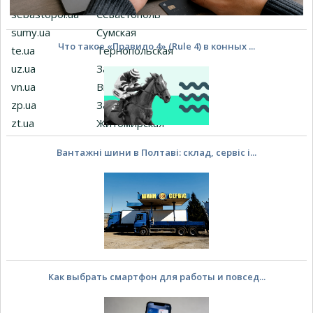
sebastopol.ua
Севастополь
sumy.ua
Сумская
Что такое «Правило 4» (Rule 4) в конных ...
te.ua
Тернопольская
uz.ua
Закарпатская
vn.ua
Винницкая
zp.ua
Запорожская
zt.ua
Житомирская
Вантажні шини в Полтаві: склад, сервіс і...
Как выбрать смартфон для работы и повсед...