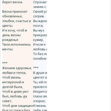
берет весна.
Спускаетесь на
землю с неба,
Весна приносит
Своей улыбкой всё
обновленье,
согрев.
Улыбки, счастье и
Вы вдохновение
цветы.
поэта,
И я хочу, чтоб в
Вы муз
день весны
прекрасных всех
рожденье
кумир,
Твои исполнились
И если к вам
мечты.
любовь погаснет,
То без любви
погибнет мир.
***
Желаем здоровья,
***
любви и тепла,
В душе и за окном
Чтоб жизнь
цветет весна!
интересной и
Ты, ей подобно,
долгой была,
прелести полна.
Чтоб в доме уют
Искрится смех,
был, любовь да
глаза сияют
совет,
озорно,
Чтоб дом защищен
И жизнь пьянит
был от горя и бед.
тебя, как крепкое