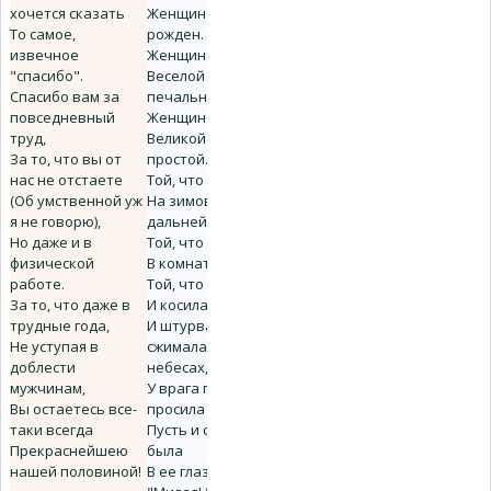
хочется сказать
Женщиной
То самое,
рожден.
извечное
Женщиной
"спасибо".
Веселой и
Спасибо вам за
печальной.
повседневный
Женщиной
труд,
Великой и
За то, что вы от
простой.
нас не отстаете
Той, что с нами
(Об умственной уж
На зимовке
я не говорю),
дальней,
Но даже и в
Той, что ждет нас
физической
В комнате пустой.
работе.
Той, что и пахала
За то, что даже в
И косила,
трудные года,
И штурвал
Не уступая в
сжимала в
доблести
небесах,
мужчинам,
У врага пощады не
Вы остаетесь все-
просила -
таки всегда
Пусть и скорбь
Прекраснейшею
была
нашей половиной!
В ее глазах.