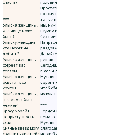
счастья!
половина,
Простить сегодня
просим нас
***
За то, что часто
Улыбка женщины,
мы, мужчины,
что чище может
Шумим и спорим
быть?
без причины,
Улыбку женщины
Напрасно
кто может не
раздражая Вас.
любить?
Давайте навсегда
Улыбка женщины
решим:
согреет вас
Сегодня, завтра и
теплом,
в дальнейшем,
Улыбка женщины
Мужчины,
осветит все
берегите женщин,
кругом.
Чтоб сберегли они
Улыбка женщины,
мужчин.
что может быть
нежней?
***
Красу морей и
Сердечных слов
неприступность
немало подыскать
скал,
Мужчины
Сиянье звезд могу
благодарные
сравнить ли с ней?
могли бы...