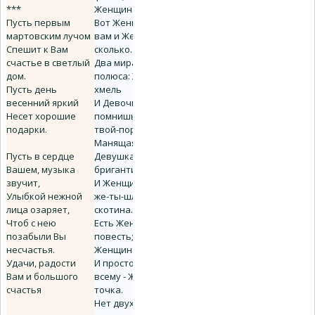
***
Женщина-полька;
Пусть первым
Вот Женщина-фиг-
мартовским лучом
вам и Женщина-
Спешит к Вам
сколько.
счастье в светлый
Два мира, два
дом.
полюса: Женщина-
Пусть день
хмель
весенний яркий
И Девочка-
Несет хорошие
помнишь-я-нес-
подарки.
твой-портфель.
Манящая
Пусть в сердце
Девушка-
Вашем, музыка
бригантина
звучит,
И Женщина-где-
Улыбкой нежной
же-ты-шлялся-
лица озаряет,
скотина.
Чтоб с нею
Есть Женщина-
позабыли Вы
повесть; есть
несчастья.
Женщина-строчка
Удачи, радости
И просто конец
Вам и большого
всему - Женщина-
счастья
точка.
Нет двух