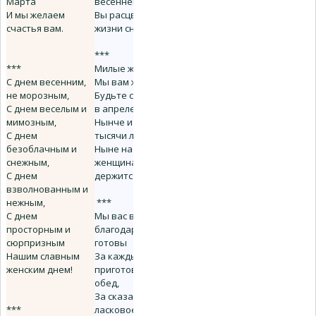
Марта
весенней власти,
И мы желаем
Вы расцветали в
счастья вам.
жизни снова.
***
***
Милые женщины!
С днем весенним,
Мы вам желаем:
не морозным,
Будьте счастливы
С днем веселым и
в апреле и в мае,
мимозным,
Нынче и завтра, и
С днем
тысячи лет!
безоблачным и
Ныне на
снежным,
женщинах
С днем
держится свет.
взволнованным и
нежным,
***
С днем
Мы вас всю жизнь
просторным и
благодарить
сюрпризным
готовы
Нашим славным
За каждый
женским днем!
приготовленный
обед,
За сказанное
***
ласковое слово,