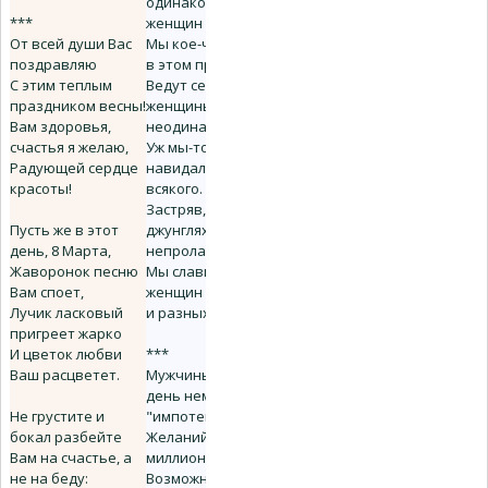
одинаковых
***
женщин на свете.
От всей души Вас
Мы кое-что поняли
поздравляю
в этом предмете.
С этим теплым
Ведут себя
праздником весны!
женщины
Вам здоровья,
неодинаково.
счастья я желаю,
Уж мы-то от них
Радующей сердце
навидалися
красоты!
всякого.
Застряв, словно в
Пусть же в этот
джунглях в словах
день, 8 Марта,
непролазных,
Жаворонок песню
Мы славим всех
Вам споет,
женщин - хороших
Лучик ласковый
и разных!
пригреет жарко
И цветок любви
***
Ваш расцветет.
Мужчины в этот
день немного
Не грустите и
"импотенты":
бокал разбейте
Желаний - на
Вам на счастье, а
миллион!
не на беду:
Возможностей - на