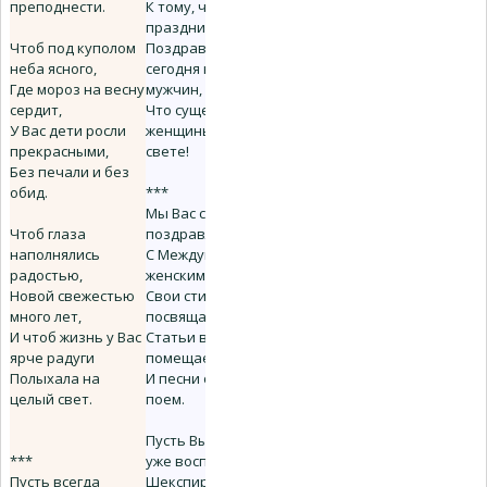
преподнести.
К тому, чтоб в
праздник этот
Чтоб под куполом
Поздравить с тем
неба ясного,
сегодня нас,
Где мороз на весну
мужчин,
сердит,
Что существуют
У Вас дети росли
женщины на
прекрасными,
свете!
Без печали и без
обид.
***
Мы Вас сегодня
Чтоб глаза
поздравляем
наполнялись
С Международным
радостью,
женским днем,
Новой свежестью
Свои стихи Вам
много лет,
посвящаем,
И чтоб жизнь у Вас
Статьи в газетах
ярче радуги
помещаем
Полыхала на
И песни о любви
целый свет.
поем.
Пусть Вы давно
***
уже воспеты
Пусть всегда
Шекспиром,