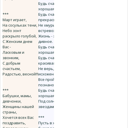
Будь счастлива,
хорошая,
***
Будь счастлива,
Март играет,
прекрасная!
На сосульках тени,
Не хмурь бровей
Небо зонт
встревоженно:
раскрыло голубой,
Жизнь - это диво
С Женским днем
дивное.
Вас -
Будь счастлива,
Ласковым и
хорошая,
звонким,
Будь счастлива,
С добрым
красивая!
счастьем,
Не верь, что все
Радостью, весной!!!
исхожено,
Все пройдено и
познано.
***
Будь счастлива,
Бабушки, мамы,
хорошая,
девчонки,
Под солнышком и
Женщины нашей
звездами!
страны,
Хочется всех Вас
***
поздравить,
Пусть в жизни