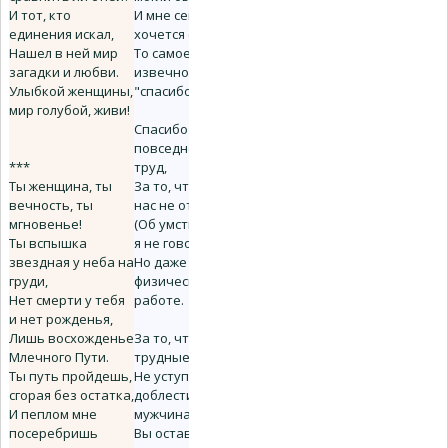
И тот, кто
И мне сегодня
единения искал,
хочется сказать
Нашел в ней мир
То самое,
загадки и любви.
извечное
Улыбкой женщины,
"спасибо".
мир голубой, живи!
Спасибо вам за
повседневный
***
труд,
Ты женщина, ты
За то, что вы от
вечность, ты
нас не отстаете
мгновенье!
(Об умственной уж
Ты вспышка
я не говорю),
звездная у неба на
Но даже и в
груди,
физической
Нет смерти у тебя
работе.
и нет рожденья,
Лишь восхожденье
За то, что даже в
Млечного Пути.
трудные года,
Ты путь пройдешь,
Не уступая в
сгорая без остатка,
доблести
И пеплом мне
мужчинам,
посеребришь
Вы оставались