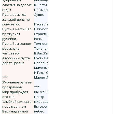
счастья на долгие
Юности Грёзы,
годы!
Не Умолкающие В
Пусть весь год
Душе.
женский день не
кончается,
Пусть Ландышей
Пусть в честь Вас
Нежность,
прожурчат
Страсть Красной
ручейки,
Розы,
Пусть Вам солнце
Томность
всю жизнь
Тюльпанов Всегда
улыбается,
В Вас Живут,
А мужчины пусть
Пусть Вас Минует
дарят цветы!
Неверность
Мимозы,
И Годы Счастливо,
***
Мирно Идут!
Журчание ручьев
прозрачных,
***
Мир пробуждая
Вы, женщины -
ото сна,
Центр
Улыбкой солнца в
мирозданья,
небе мрачном
Вы словно ангелы
Верх над зимой
небес