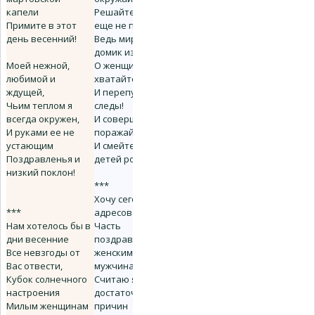
капели
Решайте, ведь
Примите в этот
еще не поздно,
день весенний!
Ведь мир - не
домик из слюды.
Моей нежной,
О женщины,
любимой и
хватайте звезды
ждущей,
И перепутайте
Чьим теплом я
следы!
всегда окружен,
И совершенством
И руками ее не
поражайте!
устающим
И смейтесь! И
Поздравленья и
детей рожайте!
низкий поклон!
***
Хочу сегодня я
***
адресовать
Нам хотелось бы в
Часть
дни весенние
поздравлений с
Все невзгоды от
женским днем...
Вас отвести,
мужчинам!
Кубок солнечного
Считаю я:
настроения
достаточно
Милым женщинам
причин