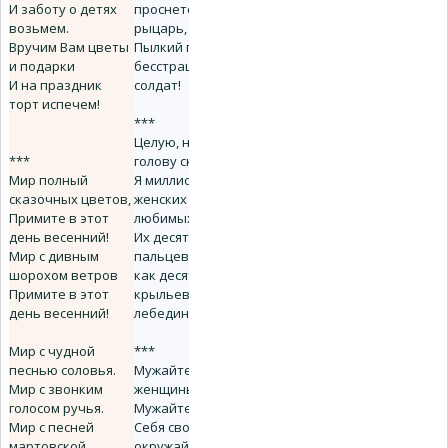
И заботу о детях
проснется и
возьмем.
рыцарь,
Вручим Вам цветы
Пылкий поэт и
и подарки
бесстрашный
И на праздник
солдат!
торт испечем!
***
Целую, низко
***
голову склоня,
Мир полный
Я миллионы
сказочных цветов,
женских рук
Примите в этот
любимых,
день весенний!
Их десять добрых
Мир с дивным
пальцев для меня -
шорохом ветров
как десять перьев
Примите в этот
крыльев
день весенний!
лебединых.
Мир с чудной
***
песнью соловья.
Мужайтесь,
Мир с звонким
женщины!
голосом ручья.
Мужайте!
Мир с песней
Себя свободой
мартовской
окружайте!