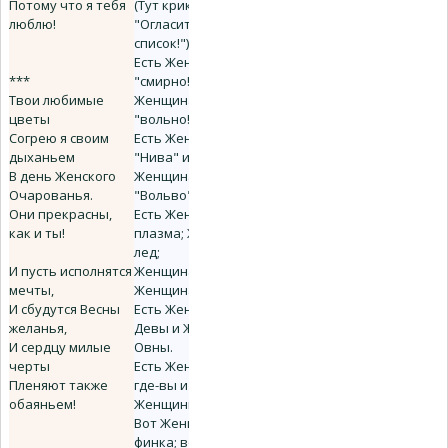
Потому что я тебя
(Тут крик из толпы:
люблю!
"Огласите весь
список!")
Есть Женщина-
***
"смирно!", есть
Твои любимые
Женщина-
цветы
"вольно!",
Согрею я своим
Есть Женщина-
дыханьем
"Нива" и
В день Женского
Женщина-
Очарованья.
"Вольво".
Они прекрасны,
Есть Женщина-
как и ты!
плазма; Женщина-
лед;
И пусть исполнятся
Женщина-лезвие;
мечты,
Женщина-йод.
И сбудутся Весны
Есть Женщины-
желанья,
Девы и Женщины-
И сердцу милые
Овны.
черты
Есть Женщины-
Пленяют также
где-вы и
обаяньем!
Женщины-вот-мы.
Вот Женщина-
финка; вот