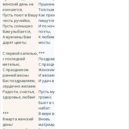
женский день не
Пушкиным,
кончается,
Толстым,
Пусть поют в Вашу
Как прежде,
честь ручейки,
пишутся сонеты
Пусть солнышко
И по ночам не спят
Вам улыбается,
поэты,
А мужчины Вам
К любимым наводя
дарят цветы.
мосты.
С первой капелью,
***
с последней
Поздравляем
метелью,
С праздником -
С праздником
Женским днем,
ранней весны
И желаем радости
Вас поздравляем,
И удач во всем.
сердечно желаем
Радости, счастья,
Пусть мужчины
здоровья, любви!
громко
Бьют в сплошной
набат:
***
В мире воцарился
8 марта женский
Вновь
день!
матриархат.