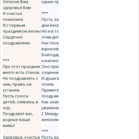
Успехов Вам,
одних причин.
здоровья Вам
И счастья
***
пожелаем
Пусть запоздали
И с первым
дни весенние,
праздником весны
Но и в тоске по
Сердечно
этим дням
поздравляем.
Нас посетило
вдохновение -
Благодаря,
***
конечно, Вам.
Про этот праздник
Оно пришло как
много есть стихов,
озарение
Но поздравлять с
И души вспыхнули
ним, право, не
огнем:
устанем.
Примите наши
Пусть голоса
поздравления -
детей, сливаясь в
Как знак любви и
хор,
уважения -
Поздравят вас,
С Международным
родные ваши
женским днем!
мамы!
***
Здоровья, счастья
Пусть еще не