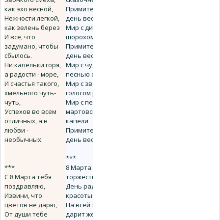
как эхо весной,
Примите в этот
Нежности легкой,
день весенний!
как зелень берез
Мир с дивным
И все, что
шорохом ветров
задумано, чтобы
Примите в этот
сбылось.
день весенний!
Ни капельки горя,
Мир с чудной
а радости - море,
песнью соловья.
И счастья такого,
Мир с звонким
хмельного чуть-
голосом ручья.
чуть,
Мир с песней
Успехов во всем
мартовской
отличных, а в
капели
любви -
Примите в этот
необычных.
день весенний!
***
***
8 Марта - день
С 8 Марта тебя
торжественный,
поздравляю,
День радости и
Извини, что
красоты.
цветов не дарю,
На всей земле он
От души тебе
дарит женщинам