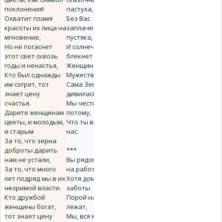
поклонения!
пастуха,
Охватит пламя
Без Вас
красоты их лица на
заплачешь от
мгновение,
пустяка,
Но не погаснет
И солнечный
этот свет сквозь
блекнет свет.
годы и ненастья,
Женщина?
Кто был однажды
Мужеству твоему
им согрет, тот
Сама Земля
знает цену
дивилась подчас,
счастья.
Мы честные лишь
Дарите женщинам
потому,
цветы, и молодым,
Что ты воспитала
и старым
нас.
За то, что зерна
доброты дарить
***
нам не устали,
Вы рядом с нами
За то, что много
на работе,
лет подряд мы в их
Хотя домашние
незримой власти.
заботы
Кто дружбой
Порой на Вас еще
женщины богат,
лежат,
тот знает цену
Мы, вся мужская