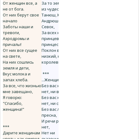
От женщин все, а
За то земное чудо
не от бога.
из чудес -
От них берут свое
Танюш, Катюш,
начало
Андрюшек, Ларок,
Заботы наши и
Севок,
тревоги,
За всех наследных
Аэродромы и
принцев и
причалы!
принцесс,
От них все сущее
Поклон вам
на свете,
низкий, наши
На них сошлись
королевы!
земля и дети,
Вкус молока и
***
запах хлеба.
...Женщины!
За все, что жизнью
Без вас ни хлеба
мне завещано,
нет, ни вина,
Я говорю:
Без вас ни отдыха
"Спасибо,
нет, ни сна,
женщина!"
Без вас любая еда
пресна,
И речи родимой
***
нет,
Дарите женщинам
Нет ни
цветы, как символ
сказочника, ни