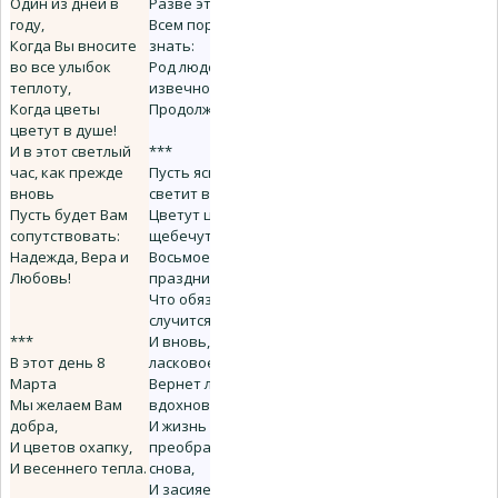
Один из дней в
Разве это плохо?
году,
Всем пора бы
Когда Вы вносите
знать:
во все улыбок
Род людской
теплоту,
извечно
Когда цветы
Продолжает мать.
цветут в душе!
И в этот светлый
***
час, как прежде
Пусть ясно солнце
вновь
светит всюду,
Пусть будет Вам
Цветут цветы,
сопутствовать:
щебечут птицы,
Надежда, Вера и
Восьмое марта
Любовь!
праздник чуда,
Что обязательно
случится.
***
И вновь, как
В этот день 8
ласковое слово,
Марта
Вернет любовь и
Мы желаем Вам
вдохновенье
добра,
И жизнь
И цветов охапку,
преобразится
И весеннего тепла.
снова,
И засияет мир