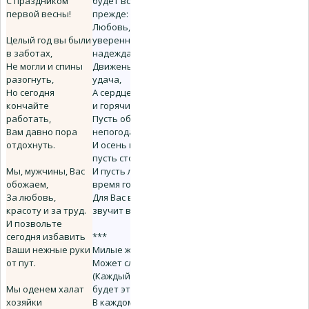
С праздником
будет все как
первой весны!
прежде:
Любовь,
Целый год вы были
уверенность,
в заботах,
надежда,
Не могли и спины
Движенье к цели и
разогнуть,
удача,
Но сегодня
А сердце - добрым
кончайте
и горячим!
работать,
Пусть обойдет Вас
Вам давно пора
непогода,
отдохнуть.
И осень мчит
пусть стороной,
Мы, мужчины, Вас
И пусть любое
обожаем,
время года
За любовь,
Для Вас всегда
красоту и за труд.
звучит весной!
И позвольте
сегодня избавить
***
Ваши нежные руки
Милые женщины!
от пут.
Может случиться
(Каждый из нас
Мы оденем халат
будет этому рад),
хозяйки
В каждом мужчине