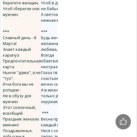
берегите женщин,
Чтоб в душе цвело
Чтоб сберегли они
не бабье лето,
мужчин.
А светлая и
нежная весна!
***
***
Славный день - 8
Будь вечно
Марта!
желанна и всеми
Знает каждый
любима,
карапуз:
Всегда
Предпочтительная
обаятельна,
карта
неотразима,
Нынче "дама", а не
Глаза твои
"туз".
счастьем пусть
И на бога мы не
вечно сияют,
ропщем -
А в жизни лишь
Не в обузу для
только друзья
мужчин
окружают.
Этот солнечный,
всеобщий
***
Праздник женских
Весна приходит
именин!
каждый год,
Поздравленья,
Неся с собой
лобызанья...
тепло, любовь,