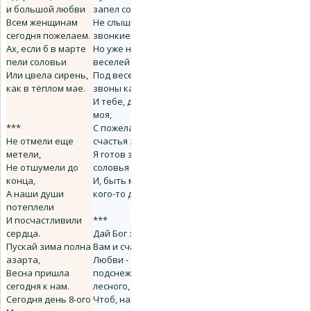
и большой любви
запел соловей,
Всем женщинам
Не слышны его
сегодня пожелаем.
звонкие трели,
Ах, если б в марте
Но уже на душе
пели соловьи
веселей
Или цвела сирень,
Под весенние
как в тёплом мае.
звоны капели.
И тебе, дорогая
моя,
***
С пожеланием
Не отмели еще
счастья земного
метели,
Я готов заменить
Не отшумели до
соловья
конца,
И, быть может,
А наши души
кого-то другого!
потеплели
И посчастливили
***
сердца.
Дай Бог здоровья
Пускай зима полна
Вам и счастья,
азарта,
Любви -
Весна пришла
подснежника
сегодня к нам.
лесного,
Сегодня день 8-ого
Чтоб, находясь в