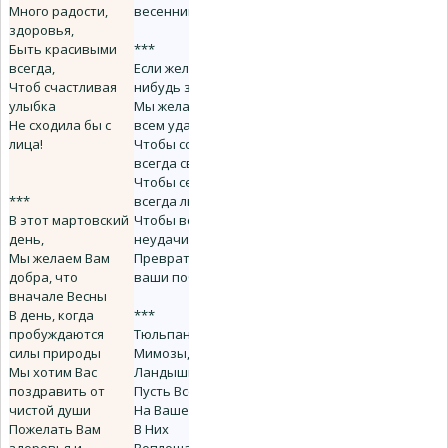
Много радости,
весенний!
здоровья,
Быть красивыми
***
всегда,
Если желания что-
Чтоб счастливая
нибудь значат,
улыбка
Мы желаем вам
Не сходила бы с
всем удачи,
лица!
Чтобы солнце
всегда светило,
Чтобы сердце
***
всегда любило,
В этот мартовский
Чтобы все
день,
неудачи и беды
Мы желаем Вам
Превратились в
добра, что
ваши победы.
вначале Весны
В день, когда
***
пробуждаются
Тюльпаны,
силы природы
Мимозы,
Мы хотим Вас
Ландыши, Розы...
поздравить от
Пусть Всегда Будут
чистой души
На Вашем Столе!-
Пожелать Вам
В Них
здоровья и
Воплощаются