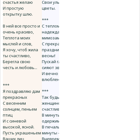
счастья желаю
Свои улыбки и
И простую
цветы.
открытку шлю.
***
В ней все просто и
С теплом! С
очень красиво,
надеждами! С
Теплота моих
мимозами!
мыслей и слов,
С прекрасным
Я хочу, чтоб жила
праздником
ты счастливо,
весны!
Берегла свою
Пускай глаза
честь и любовь...
сияют звездами
И вечно будут
влюблены!
***
Я поздравляю дам
***
прекрасных
Так будь же
С весенним
женщиной -
солнцем, пеньем
счастливой,
птиц
В минуты страсти -
И с синевой
одержимой.
высокой, ясной.
В печальные
Пусть украшеньем
минуты - сильной,
Ваших лиц
Вневременно,