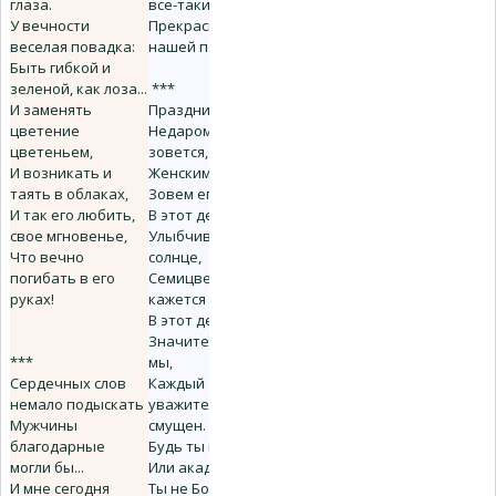
глаза.
все-таки всегда
У вечности
Прекраснейшею
веселая повадка:
нашей половиной!
Быть гибкой и
зеленой, как лоза...
***
И заменять
Праздником
цветение
Недаром он
цветеньем,
зовется,
И возникать и
Женским днем
таять в облаках,
Зовем его не зря:
И так его любить,
В этот день -
свое мгновенье,
Улыбчивее
Что вечно
солнце,
погибать в его
Семицветной
руках!
кажется заря.
В этот день
Значительнее все
***
мы,
Сердечных слов
Каждый
немало подыскать
уважительно
Мужчины
смущен.
благодарные
Будь ты маршал
могли бы...
Или академик,
И мне сегодня
Ты не Богом -