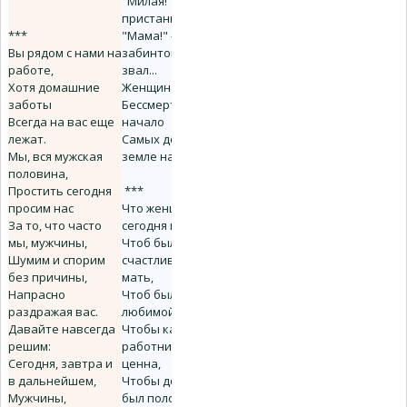
"Милая! " - у
пристани звучало.
***
"Мама!" -
Вы рядом с нами на
забинтованный я
работе,
звал...
Хотя домашние
Женщина -
заботы
Бессмертное
Всегда на вас еще
начало
лежат.
Самых добрых на
Мы, вся мужская
земле начал.
половина,
Простить сегодня
***
просим нас
Что женщине
За то, что часто
сегодня пожелать?
мы, мужчины,
Чтоб была
Шумим и спорим
счастливою как
без причины,
мать,
Напрасно
Чтоб была
раздражая вас.
любимой как жена,
Давайте навсегда
Чтобы как
решим:
работница -
Сегодня, завтра и
ценна,
в дальнейшем,
Чтобы дом всегда
Мужчины,
был полон света,