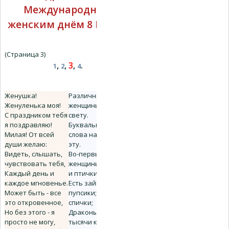
Международным
женским днём 8 Марта
(Страница 3)
,
,
3
,
.
1
2
4
Женушка!
Различные
Женуленька моя!
женщины ходят по
С праздником тебя
свету.
я поздравляю!
Буквально два
Милая! От всей
слова на тему на
души желаю:
эту.
Видеть, слышать,
Во-первых, есть
чувствовать тебя,
женщины - рыбки
Каждый день и
и птички.
каждое мгновенье.
Есть зайки и
Может быть - все
пупсики; пышки и
это откровенное,
спички;
Но без этого - я
Драконы и змеи и
просто не могу,
тысячи кисок...