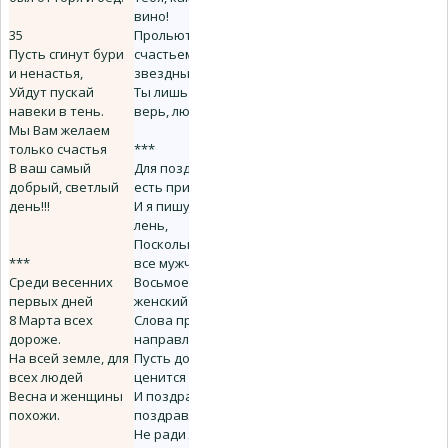
вино!
35
Прольются
Пусть сгинут бури
счастьем
и ненастья,
звездные дожди -
Уйдут пускай
Ты лишь надейся,
навеки в тень.
верь, люби и жди!
Мы Вам желаем
только счастья
***
В ваш самый
Для поздравлений
добрый, светлый
есть причины,
день!!!
И я пишу, отбросив
лень,
Поскольку знают
***
все мужчины:
Среди весенних
Восьмое Марта -
первых дней
женский день.
8 Марта всех
Слова привета
дороже.
направляю -
На всей земле, для
Пусть добрый
всех людей
ценится почин -
Весна и женщины
И поздравляю,
похожи.
поздравляю!
Не ради лишь