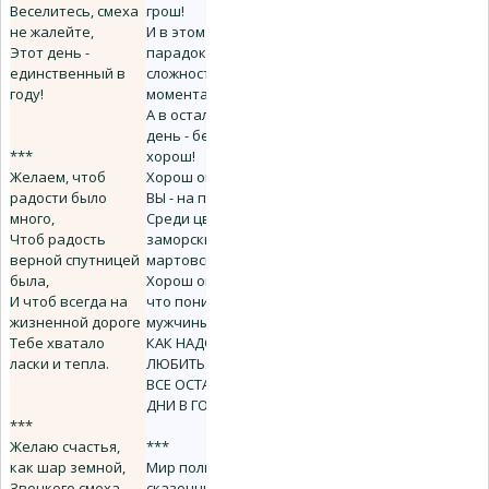
Веселитесь, смеха
грош!
не жалейте,
И в этом
Этот день -
парадоксе -
единственный в
сложности
году!
момента.
А в остальном Ваш
день - безумно как
***
хорош!
Желаем, чтоб
Хорош он тем, что
радости было
ВЫ - на пьедестале
много,
Среди цветов
Чтоб радость
заморских в
верной спутницей
мартовском саду.
была,
Хорош он потому,
И чтоб всегда на
что понимать
жизненной дороге
мужчины стали,
Тебе хватало
КАК НАДО ВАС
ласки и тепла.
ЛЮБИТЬ...
ВСЕ ОСТАЛЬНЫЕ
ДНИ В ГОДУ!
***
Желаю счастья,
***
как шар земной,
Мир полный
Звонкого смеха,
сказочных цветов,