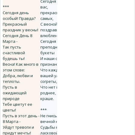
Сегодня мы всех
***
вас,
Сегодня день
прекраснейших
особый! Правда?
самых,
Прекрасный
С весной молодой
праздник у весны!
поздравляем
Сегодня День 8
влюбленно.
Марта -
Сегодня мы вам
Так пусть
преподносим
счастливой
букеты
будешь ты!
И наши сердца, и
Весна! Как много в
признания наши, -
этом слове:
Что каждою
Добра, любви и
вашей улыбкой
теплоты.
согреты,
Пусть в
Что нет вас
ожидающей
роднее, дороже и
природе
краше.
Тебе цветут ее
цветы!
***
Пусть в этот день -
Не гнись под
8 Марта -
вечной ношею
Уйдут тревоги и
Судьбы не очень
придут мечты!
ласковой.