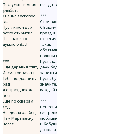
Послужит нежная
всегда - любимой!
улыбка,
Сиянье ласковое
***
глаз.
С началом весны!
Пустяк мой дар -
С Вашим
всего открытка.
праздником
Но, знак, что
светлым,
думаю о Вас!
Таким
обоятельным,
полным щедрот!
***
Пусть каждый Ваш
Еще деревья спят,
день будет самым
Досматривая сны.
заветным,
Тебя поздравить
Пусть будет
рад
значительным
Я с Праздником
каждый Ваш год!
весны!
Еще по скверам
***
лед,
Невесты,
Но, делая разбег,
сестренки,
Нам Март весну
любимые мамы
несет!
И бабушки наши, и
дочки, и жены!