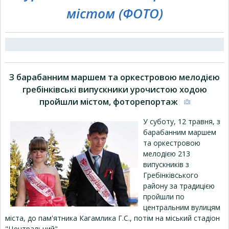
містом (ФОТО)
З барабанним маршем та оркестровою мелодією
гребінківські випускники урочистою ходою
пройшли містом, фоторепортаж
У суботу, 12 травня, з
барабанним маршем
та оркестровою
мелодією 213
випускників з
Гребінківського
району за традицією
пройшли по
центральним вулицям
міста, до пам'ятника Кагамлика Г.С., потім на міський стадіон
"Центральний".