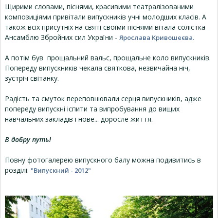
Щирими словами, піснями, красивими театралізованими
композиціями привітали випускників учні молодших класів. А
також всіх присутніх на святі своїми піснями вітала солістка
Ансамблю Збройних сил України -
Ярослава Кривошеєва.
А потім був прощальний вальс, прощальне коло випускників.
Попереду випускників чекала святкова, незвичайна ніч,
зустріч світанку.
Радість та смуток переповнювали серця випускників, адже
попереду випускні іспити та випробування до вищих
навчальних закладів і нове... доросле життя.
В добру путь!
Повну фотогалерею випускного балу можна подивитись в
розділі:
"Випускний - 2012"