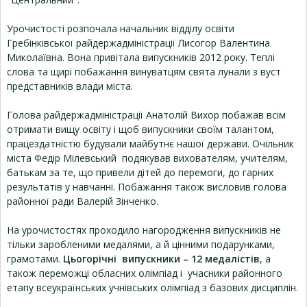
Урочистості розпочала начальник відділу освіти
Гребінківської райдержадміністрації Лисогор Валентина
Миколаївна. Вона привітала випускників 2012 року. Теплі
слова та щирі побажання винуватцям свята лунали з вуст
представників влади міста.
Голова райдержадміністрації Анатолій Вихор побажав всім
отримати вищу освіту і щоб випускники своїм талантом,
працездатністю будували майбутнє нашої держави. Очільник
міста Федір Мілевський подякував вихователям, учителям,
батькам за те, що привели дітей до перемоги, до гарних
результатів у навчанні. Побажання також висловив голова
районної ради Валерій Зінченко.
На урочистостях проходило нагородження випускників не
тільки заробленими медалями, а й цінними подарунками,
грамотами.
Цьогорічні випускники – 12 медалістів
, а
також переможці обласних олімпіад і учасники районного
етапу всеукраїнських учнівських олімпіад з базових дисциплін.