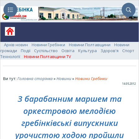
Архів новин
Новини Гребінки
Новини Полтавщини
Новини
громади
Події
Суспільство
Освіта
Культура
Здоров'я
Спорт
Технології
Новини Полтавщини TV
Ви тут:
Головна сторінка
»
Новини
»
Новини Гребінки
14.05.2012
З барабанним маршем та
оркестровою мелодією
гребінківські випускники
урочистою ходою пройшли