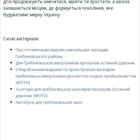
діти продовжують навчатися, мріяти та зростати, а школа
залишається місцем, де формується покоління, яке
будуватиме мирну Україну.
Схожі матеріали:
Про оптимізацію мережі навчальних закладів
Гребінківського району
Для Гребінківських випускників пролунав останній дзвоник
З барабанним маршем та оркестровою мелодією
гребінківські випускники урочистою ходою пройшли містом
(ФОТО)
Сьогодні для гребінківських школярів пролунав Останній
дзвоник (ФОТО)
Автобуси для гребінківських шкіл