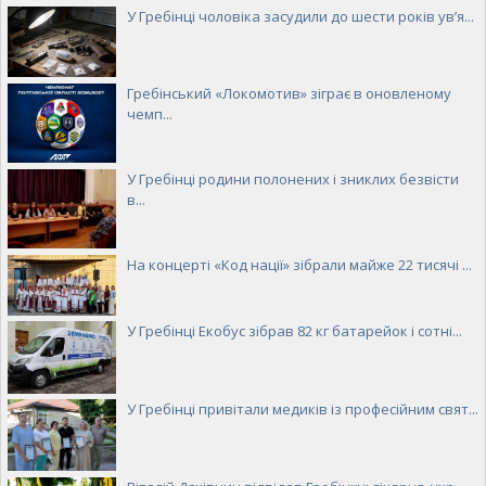
У Гребінці чоловіка засудили до шести років ув’я...
Гребінський «Локомотив» зіграє в оновленому
чемп...
У Гребінці родини полонених і зниклих безвісти
в...
На концерті «Код нації» зібрали майже 22 тисячі ...
У Гребінці Екобус зібрав 82 кг батарейок і сотні...
У Гребінці привітали медиків із професійним свят...