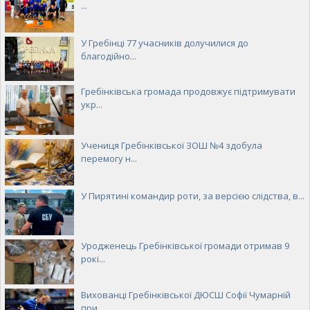
...
У Гребінці 77 учасників долучилися до
благодійно...
Гребінківська громада продовжує підтримувати
укр...
Учениця Гребінківської ЗОШ №4 здобула
перемогу н...
У Пирятині командир роти, за версією слідства, в...
Уродженець Гребінківської громади отримав 9
рокі...
Вихованці Гребінківської ДЮСШ Софії Чумарній
при...