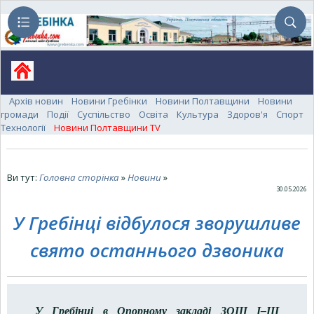
Архів новин
Новини Гребінки
Новини Полтавщини
Новини
громади
Події
Суспільство
Освіта
Культура
Здоров'я
Спорт
Технології
Новини Полтавщини TV
Ви тут:
Головна сторінка
»
Новини
»
30.05.2026
У Гребінці відбулося зворушливе
свято останнього дзвоника
У Гребінці в Опорному закладі ЗОШ І–ІІІ