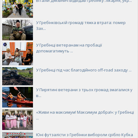
Віталій Дяківнич відвідав Гребінку: лікарня, укр...
У Гребінківській громаді тяжка втрата: помер
Зах...
У Гребінці ветеранам на пробації
допомагатимуть ...
У Гребінці під час благодійного off-road заходу ...
У Пирятині ветерани з трьох громад змагалися у
в...
«Живи на максимум! Максимум добра!»: у Гребінці
...
Юні футзалісти з Гребінки вибороли срібло Кубка