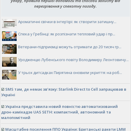
удару, правила першої допомоги та способи захисту від
перегрівання у спекотну погоду.
Ароматичні свічки в інтер’єрі: як створити затишну...
Спека у Гребінці: як розпізнати тепловий удар і пр...
Ветерани-підприємці можуть отримати до 20 тисяч гр...
Уродженцю Лубенського повіту Володимиру Леонтовичу...
У трьох дитсадках Пирятина оновили укриття: на роб...
☑️
SMS там, де немає зв’язку: Starlink Direct to Cell запрацював в
Україні
☑️
Україна представила новий повністю автоматизований
дрон-камікадзе UAS SETH: компактний, автономний та
малопомітний
☑️
Масштабне посилення ППО України: Британські ракети LMM