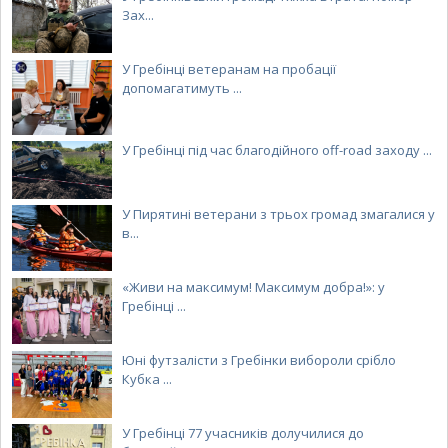
Зах...
У Гребінці ветеранам на пробації
допомагатимуть ...
У Гребінці під час благодійного off-road заходу ...
У Пирятині ветерани з трьох громад змагалися у
в...
«Живи на максимум! Максимум добра!»: у
Гребінці ...
Юні футзалісти з Гребінки вибороли срібло
Кубка ...
У Гребінці 77 учасників долучилися до