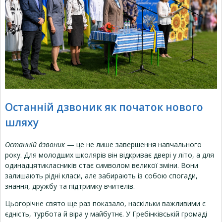
Останній дзвоник як початок нового
шляху
Останній дзвоник
— це не лише завершення навчального
року. Для молодших школярів він відкриває двері у літо, а для
одинадцятикласників стає символом великої зміни. Вони
залишають рідні класи, але забирають із собою спогади,
знання, дружбу та підтримку вчителів.
Цьогорічне свято ще раз показало, наскільки важливими є
єдність, турбота й віра у майбутнє. У Гребінківській громаді