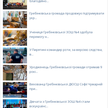
благодійно...
Гребінківська громада продовжує підтримувати
укр...
Учениця Гребінківської ЗОШ №4 здобула
перемогу н...
У Пирятині командир роти, за версією слідства,
в...
Уродженець Гребінківської громади отримав 9
рокі...
Вихованці Гребінківської ДЮСШ Софії Чумарній
при...
Дівчата з Гребінківської ЗОШ №4 стали
всеукраїнс...