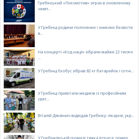
Гребінський «Локомотив» зіграє в оновленому
чемп...
У Гребінці родини полонених і зниклих безвісти
в...
На концерті «Код нації» зібрали майже 22 тисячі
...
У Гребінці Екобус зібрав 82 кг батарейок і сотні...
У Гребінці привітали медиків із професійним
свят...
Віталій Дяківнич відвідав Гребінку: лікарня, укр...
У Гребінківській громаді тяжка втрата: помер