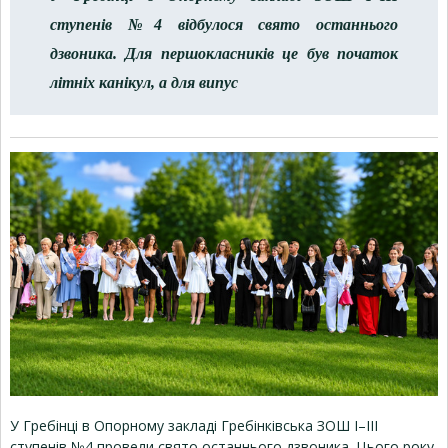
ступенів №4 відбулося свято останнього
дзвоника. Для першокласників це був початок
літніх канікул, а для випус
У Гребінці в Опорному закладі Гребінківська ЗОШ І–ІІІ
ступенів №4 провели свято останнього дзвоника. Цього року