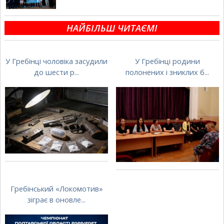
НАЙБІЛЬШ ЧИТАЄМІ
У Гребінці чоловіка засудили
У Гребінці родини
до шести р...
полонених і зниклих б...
Гребінський «Локомотив»
зіграє в оновле...