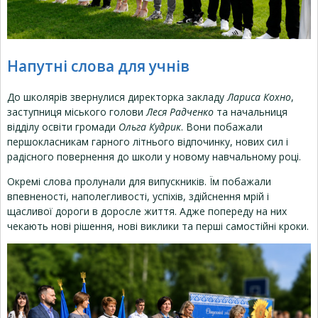
Напутні слова для учнів
До школярів звернулися директорка закладу
Лариса Кохно
,
заступниця міського голови
Леся Радченко
та начальниця
відділу освіти громади
Ольга Кудрик
. Вони побажали
першокласникам гарного літнього відпочинку, нових сил і
радісного повернення до школи у новому навчальному році.
Окремі слова пролунали для випускників. Їм побажали
впевненості, наполегливості, успіхів, здійснення мрій і
щасливої дороги в доросле життя. Адже попереду на них
чекають нові рішення, нові виклики та перші самостійні кроки.