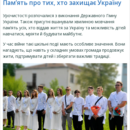
Пам’ять про тих, хто захищає Україну
Урочистості розпочалися з виконання Державного Гімну
України. Також присутні вшанували хвилиною мовчання
пам’ять усіх, хто віддав життя за Україну та можливість дітей
навчатися, мріяти й будувати майбутнє.
У час війни такі шкільні події мають особливе значення. Вони
нагадують, що навіть у складних умовах громада продовжує
жити, підтримувати дітей і зберігати важливі традиції.