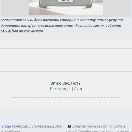
Ароматичні свічки допомагають створити затишну атмосферу та
доповнити інтер’єр приємним ароматом. Розповідаємо, як вибрати
свічку для різних кімнат
Вітаю Вас
,
Гість
!
Реєстрація
|
Вхід
Наші контакти
: Полтавська обл.
💾
Знаєте про новину чи подію в
м. Гребінка
місті? Повідомте і ми напишемо про