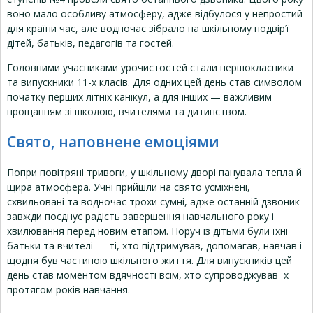
воно мало особливу атмосферу, адже відбулося у непростий
для країни час, але водночас зібрало на шкільному подвір’ї
дітей, батьків, педагогів та гостей.
Головними учасниками урочистостей стали першокласники
та випускники 11-х класів. Для одних цей день став символом
початку перших літніх канікул, а для інших — важливим
прощанням зі школою, вчителями та дитинством.
Свято, наповнене емоціями
Попри повітряні тривоги, у шкільному дворі панувала тепла й
щира атмосфера. Учні прийшли на свято усміхнені,
схвильовані та водночас трохи сумні, адже останній дзвоник
завжди поєднує радість завершення навчального року і
хвилювання перед новим етапом. Поруч із дітьми були їхні
батьки та вчителі — ті, хто підтримував, допомагав, навчав і
щодня був частиною шкільного життя. Для випускників цей
день став моментом вдячності всім, хто супроводжував їх
протягом років навчання.