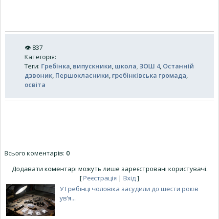
👁
837
Категорія
:
Теги
:
Гребінка
,
випускники
,
школа
,
ЗОШ 4
,
Останній
дзвоник
,
Першокласники
,
гребінківська громада
,
освіта
Всього коментарів
:
0
Додавати коментарі можуть лише зареєстровані користувачі.
[
Реєстрація
|
Вхід
]
У Гребінці чоловіка засудили до шести років
ув’я...