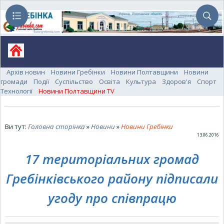
Архів новин
Новини Гребінки
Новини Полтавщини
Новини
громади
Події
Суспільство
Освіта
Культура
Здоров'я
Спорт
Технології
Новини Полтавщини TV
Ви тут:
Головна сторінка
»
Новини
»
Новини Гребінки
13.06.2016
17 територіальних громад
Гребінківського району підписали
угоду про співпрацю