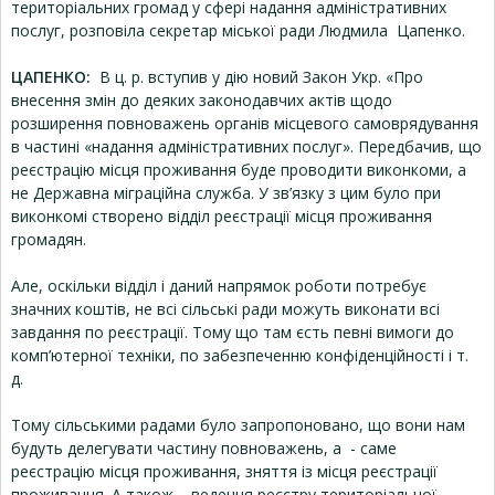
територіальних громад у сфері надання адміністративних
послуг, розповіла секретар міської ради Людмила Цапенко.
ЦАПЕНКО:
В ц. р. вступив у дію новий Закон Укр. «Про
внесення змін до деяких законодавчих актів щодо
розширення повноважень органів місцевого самоврядування
в частині «надання адміністративних послуг». Передбачив, що
реєстрацію місця проживання буде проводити виконкоми, а
не Державна міграційна служба. У зв’язку з цим було при
виконкомі створено відділ реєстрації місця проживання
громадян.
Але, оскільки відділ і даний напрямок роботи потребує
значних коштів, не всі сільські ради можуть виконати всі
завдання по реєстрації. Тому що там єсть певні вимоги до
комп’ютерної техніки, по забезпеченню конфіденційності і т.
д.
Тому сільськими радами було запропоновано, що вони нам
будуть делегувати частину повноважень, а - саме
реєстрацію місця проживання, зняття із місця реєстрації
проживання. А також – ведення реєстру територіальної