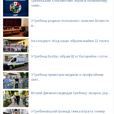
Гребінський «Локомотив» зіграє в оновленому
чемп...
У Гребінці родини полонених і зниклих безвісти
в...
На концерті «Код нації» зібрали майже 22 тисячі
...
У Гребінці Екобус зібрав 82 кг батарейок і сотні...
У Гребінці привітали медиків із професійним
свят...
Віталій Дяківнич відвідав Гребінку: лікарня, укр...
У Гребінківській громаді тяжка втрата: помер