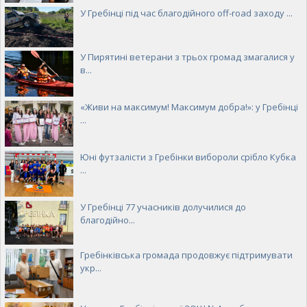
У Гребінці під час благодійного off-road заходу ...
У Пирятині ветерани з трьох громад змагалися у
в...
«Живи на максимум! Максимум добра!»: у Гребінці
...
Юні футзалісти з Гребінки вибороли срібло Кубка
...
У Гребінці 77 учасників долучилися до
благодійно...
Гребінківська громада продовжує підтримувати
укр...