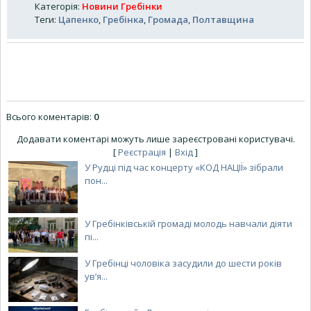
Категорія
:
Новини Гребінки
Теги
:
Цапенко
,
Гребінка
,
Громада
,
Полтавщина
Всього коментарів
:
0
Додавати коментарі можуть лише зареєстровані користувачі.
[
Реєстрація
|
Вхід
]
У Рудці під час концерту «КОД НАЦІЇ» зібрали
пон...
У Гребінківській громаді молодь навчали діяти
пі...
У Гребінці чоловіка засудили до шести років
ув’я...