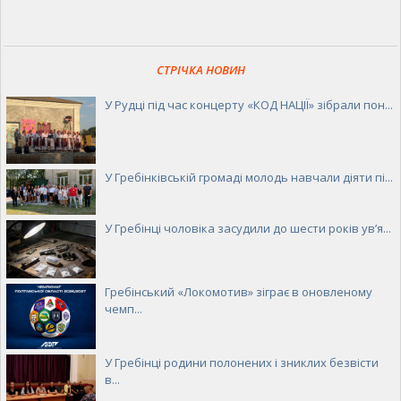
СТРІЧКА НОВИН
У Рудці під час концерту «КОД НАЦІЇ» зібрали пон...
У Гребінківській громаді молодь навчали діяти пі...
У Гребінці чоловіка засудили до шести років ув’я...
Гребінський «Локомотив» зіграє в оновленому
чемп...
У Гребінці родини полонених і зниклих безвісти
в...