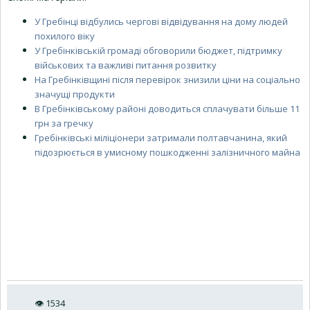
У Гребінці відбулись чергові відвідування на дому людей
похилого віку
У Гребінківській громаді обговорили бюджет, підтримку
військових та важливі питання розвитку
На Гребінківщині після перевірок знизили ціни на соціально
значущі продукти
В Гребінківському районі доводиться сплачувати більше 11
грн за гречку
Гребінківські міліціонери затримали полтавчанина, який
підозрюється в умисному пошкодженні залізничного майна
👁
1534