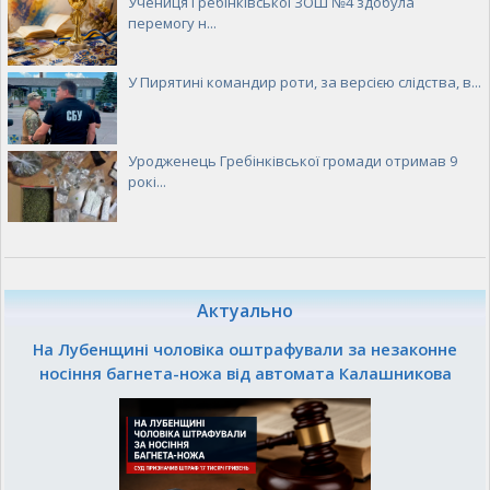
Учениця Гребінківської ЗОШ №4 здобула
перемогу н...
У Пирятині командир роти, за версією слідства, в...
Уродженець Гребінківської громади отримав 9
рокі...
Актуально
На Лубенщині чоловіка оштрафували за незаконне
носіння багнета-ножа від автомата Калашникова