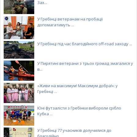
Зах...
У Гребінці ветеранам на пробації
допомагатимуть ...
У Гребінці під час благодійного off-road заходу ...
У Пирятині ветерани з трьох громад змагалися у
в...
«Живи на максимум! Максимум добра!»: у
Гребінці ...
Юні футзалісти з Гребінки вибороли срібло
Кубка ...
У Гребінці 77 учасників долучилися до
благодійно...