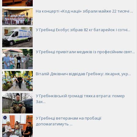
На концерті «Код нації» зібрали майже 22 тисячі ...
У Гребінці Екобус зібрав 82 кг батарейок і сотні...
У Гребінці привітали медиків із професійним свят...
Віталій Дяківнич відвідав Гребінку: лікарня, укр...
У Гребінківській громаді тяжка втрата: помер
Зах...
У Гребінці ветеранам на пробації
допомагатимуть ...