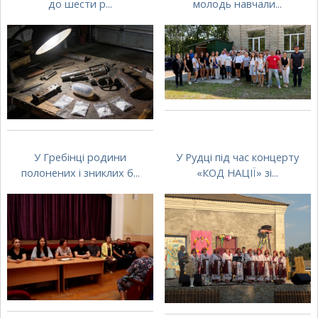
до шести р...
молодь навчали...
У Гребінці родини
У Рудці під час концерту
полонених і зниклих б...
«КОД НАЦІЇ» зі...