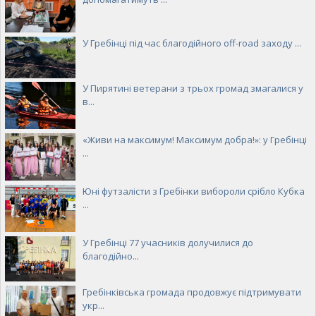
У Гребінці під час благодійного off-road заходу ...
У Пирятині ветерани з трьох громад змагалися у
в...
«Живи на максимум! Максимум добра!»: у Гребінці
...
Юні футзалісти з Гребінки вибороли срібло Кубка
...
У Гребінці 77 учасників долучилися до
благодійно...
Гребінківська громада продовжує підтримувати
укр...