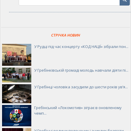
СТРІЧКА НОВИН
У Рудці під час концерту «КОД НАЦІЇ» зібрали пон...
У Гребінківській громаді молодь навчали діяти пі...
У Гребінці чоловіка засудили до шести років ув’я...
Гребінський «Локомотив» зіграє в оновленому
чемп...
У Гребінці родини полонених і зниклих безвісти