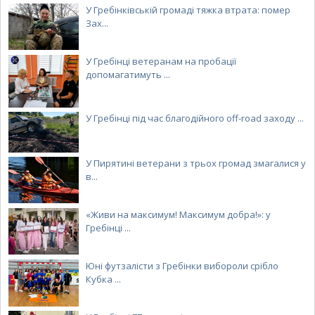
У Гребінківській громаді тяжка втрата: помер
Зах...
У Гребінці ветеранам на пробації
допомагатимуть ...
У Гребінці під час благодійного off-road заходу ...
У Пирятині ветерани з трьох громад змагалися у
в...
«Живи на максимум! Максимум добра!»: у
Гребінці ...
Юні футзалісти з Гребінки вибороли срібло
Кубка ...