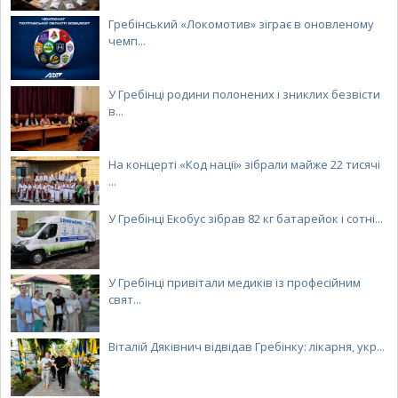
Гребінський «Локомотив» зіграє в оновленому
чемп...
У Гребінці родини полонених і зниклих безвісти
в...
На концерті «Код нації» зібрали майже 22 тисячі
...
У Гребінці Екобус зібрав 82 кг батарейок і сотні...
У Гребінці привітали медиків із професійним
свят...
Віталій Дяківнич відвідав Гребінку: лікарня, укр...