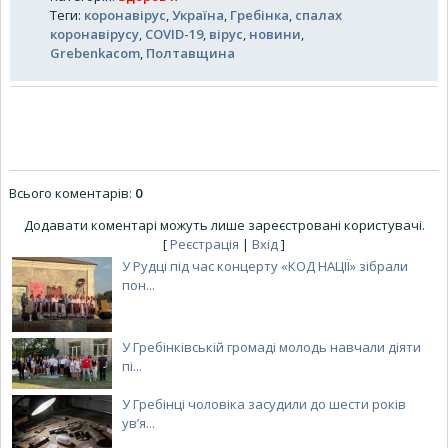
Теги
:
коронавірус
,
Україна
,
Гребінка
,
спалах
коронавірусу
,
COVID-19
,
вірус
,
новини
,
Grebenkacom
,
Полтавщина
Всього коментарів
:
0
Додавати коментарі можуть лише зареєстровані користувачі.
[
Реєстрація
|
Вхід
]
У Рудці під час концерту «КОД НАЦІЇ» зібрали
пон...
У Гребінківській громаді молодь навчали діяти
пі...
У Гребінці чоловіка засудили до шести років
ув’я...