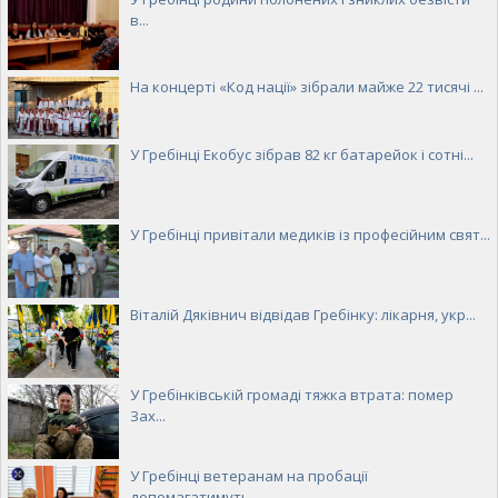
в...
На концерті «Код нації» зібрали майже 22 тисячі ...
У Гребінці Екобус зібрав 82 кг батарейок і сотні...
У Гребінці привітали медиків із професійним свят...
Віталій Дяківнич відвідав Гребінку: лікарня, укр...
У Гребінківській громаді тяжка втрата: помер
Зах...
У Гребінці ветеранам на пробації
допомагатимуть ...