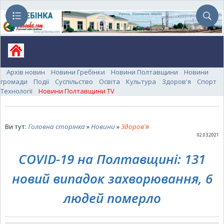
Архів новин
Новини Гребінки
Новини Полтавщини
Новини
громади
Події
Суспільство
Освіта
Культура
Здоров'я
Спорт
Технології
Новини Полтавщини TV
Ви тут:
Головна сторінка
»
Новини
»
Здоров'я
02.03.2021
COVID-19 на Полтавщині: 131
новий випадок захворювання, 6
людей померло