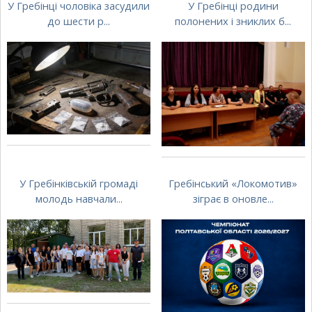
У Гребінці чоловіка засудили
У Гребінці родини
до шести р...
полонених і зниклих б...
У Гребінківській громаді
Гребінський «Локомотив»
молодь навчали...
зіграє в оновле...