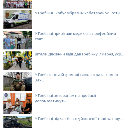
...
У Гребінці Екобус зібрав 82 кг батарейок і сотні...
У Гребінці привітали медиків із професійним
свят...
Віталій Дяківнич відвідав Гребінку: лікарня, укр...
У Гребінківській громаді тяжка втрата: помер
Зах...
У Гребінці ветеранам на пробації
допомагатимуть ...
У Гребінці під час благодійного off-road заходу ...