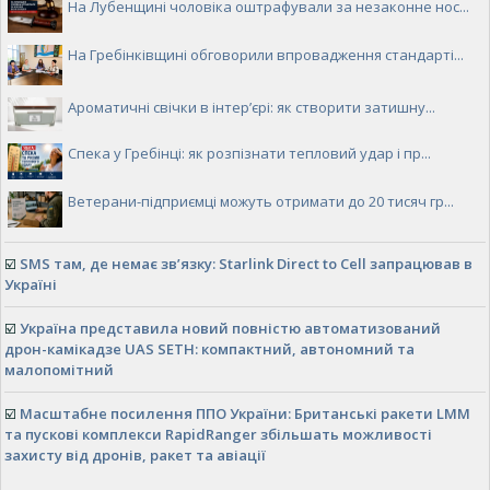
На Лубенщині чоловіка оштрафували за незаконне нос...
На Гребінківщині обговорили впровадження стандарті...
Ароматичні свічки в інтер’єрі: як створити затишну...
Спека у Гребінці: як розпізнати тепловий удар і пр...
Ветерани-підприємці можуть отримати до 20 тисяч гр...
☑️
SMS там, де немає зв’язку: Starlink Direct to Cell запрацював в
Україні
☑️
Україна представила новий повністю автоматизований
дрон-камікадзе UAS SETH: компактний, автономний та
малопомітний
☑️
Масштабне посилення ППО України: Британські ракети LMM
та пускові комплекси RapidRanger збільшать можливості
захисту від дронів, ракет та авіації