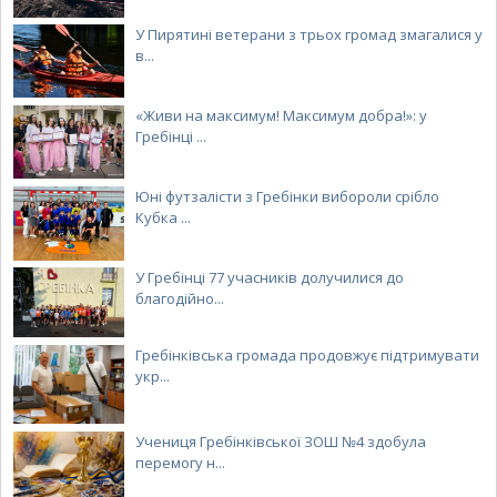
У Пирятині ветерани з трьох громад змагалися у
в...
«Живи на максимум! Максимум добра!»: у
Гребінці ...
Юні футзалісти з Гребінки вибороли срібло
Кубка ...
У Гребінці 77 учасників долучилися до
благодійно...
Гребінківська громада продовжує підтримувати
укр...
Учениця Гребінківської ЗОШ №4 здобула
перемогу н...