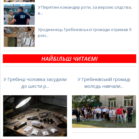
У Пирятині командир роти, за версією слідства,
в...
Уродженець Гребінківської громади отримав 9
рокі...
НАЙБІЛЬШ ЧИТАЄМІ
У Гребінці чоловіка засудили
У Гребінківській громаді
до шести р...
молодь навчали...