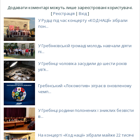
Додавати коментарі можуть лише зареєстровані користувачі.
[
Реєстрація
|
Вхід
]
У Рудці під час концерту «КОД НАЦІЇ» зібрали
пон...
У Гребінківській громаді молодь навчали діяти
пі...
У Гребінці чоловіка засудили до шести років
ув’я...
Гребінський «Локомотив» зіграє в оновленому
чемп...
У Гребінці родини полонених і зниклих безвісти
в...
На концерті «Код нації» зібрали майже 22 тисячі