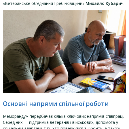
«Ветеранське об’єднання Гребінківщини»
Михайло Кубарич
.
Основні напрями спільної роботи
Меморандум передбачає кілька ключових напрямів співпраці.
Серед них — підтримка ветеранів і військових, допомога у
соціальній адаптації тих, хто повернувся з фронту, а також