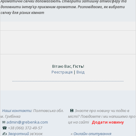
Ароматичні свічки допомагають створити затишну атмосферу та
доповнити інтер’єр приємним ароматом. Розповідаємо, як вибрати
свічку для різних кімнат
Вітаю Вас
,
Гість
!
Реєстрація
|
Вхід
Наші контакти
: Полтавська обл.
💾
Знаєте про новину чи подію в
м. Гребінка
місті? Повідомте і ми напишемо про
✉
admin@grebenka.com
це на сайті
Додати новину
☎
+38 (066) 372-49-57
✍
Зворотний
зв'язок
»
Онлайн-опитування