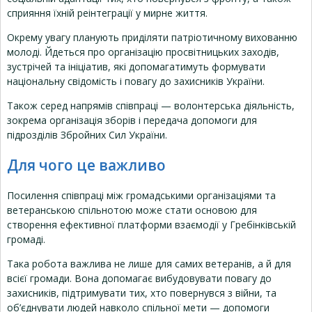
сприяння їхній реінтеграції у мирне життя.
Окрему увагу планують приділяти патріотичному вихованню
молоді. Йдеться про організацію просвітницьких заходів,
зустрічей та ініціатив, які допомагатимуть формувати
національну свідомість і повагу до захисників України.
Також серед напрямів співпраці — волонтерська діяльність,
зокрема організація зборів і передача допомоги для
підрозділів Збройних Сил України.
Для чого це важливо
Посилення співпраці між громадськими організаціями та
ветеранською спільнотою може стати основою для
створення ефективної платформи взаємодії у Гребінківській
громаді.
Така робота важлива не лише для самих ветеранів, а й для
всієї громади. Вона допомагає вибудовувати повагу до
захисників, підтримувати тих, хто повернувся з війни, та
об’єднувати людей навколо спільної мети — допомоги