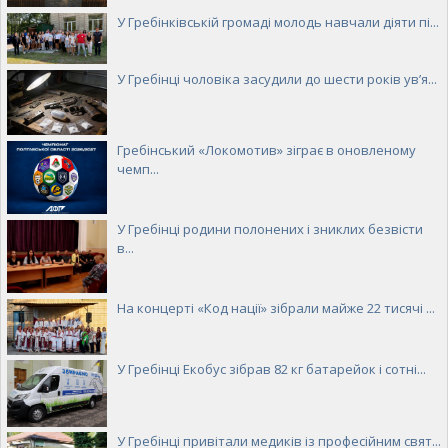
У Гребінківській громаді молодь навчали діяти пі...
У Гребінці чоловіка засудили до шести років ув’я...
Гребінський «Локомотив» зіграє в оновленому
чемп...
У Гребінці родини полонених і зниклих безвісти
в...
На концерті «Код нації» зібрали майже 22 тисячі ...
У Гребінці Екобус зібрав 82 кг батарейок і сотні...
У Гребінці привітали медиків із професійним свят...