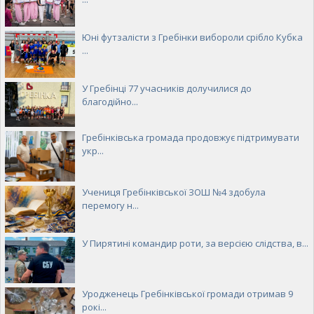
Юні футзалісти з Гребінки вибороли срібло Кубка
...
У Гребінці 77 учасників долучилися до
благодійно...
Гребінківська громада продовжує підтримувати
укр...
Учениця Гребінківської ЗОШ №4 здобула
перемогу н...
У Пирятині командир роти, за версією слідства, в...
Уродженець Гребінківської громади отримав 9
рокі...