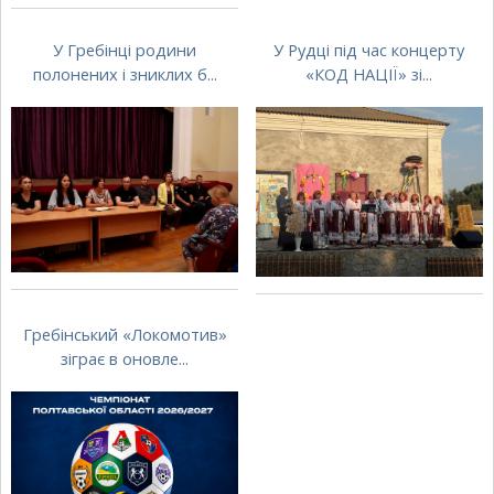
У Гребінці родини
У Рудці під час концерту
полонених і зниклих б...
«КОД НАЦІЇ» зі...
Гребінський «Локомотив»
зіграє в оновле...