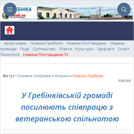
Архів новин
Новини Гребінки
Новини Полтавщини
Новини
громади
Події
Суспільство
Освіта
Культура
Здоров'я
Спорт
Технології
Новини Полтавщини TV
Ви тут:
Головна сторінка
»
Новини
»
Новини Гребінки
19.06.2026
У Гребінківській громаді
посилюють співпрацю з
ветеранською спільнотою