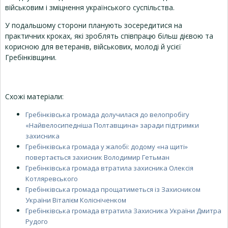
військовим і зміцнення українського суспільства.
У подальшому сторони планують зосередитися на
практичних кроках, які зроблять співпрацю більш дієвою та
корисною для ветеранів, військових, молоді й усієї
Гребінківщини.
Схожі матеріали:
Гребінківська громада долучилася до велопробігу
«Найвелосипедніша Полтавщина» заради підтримки
захисника
Гребінківська громада у жалобі: додому «на щиті»
повертається захисник Володимир Гетьман
Гребінківська громада втратила захисника Олексія
Котляревського
Гребінківська громада прощатиметься із Захисником
України Віталієм Колісніченком
Гребінківська громада втратила Захисника України Дмитра
Рудого