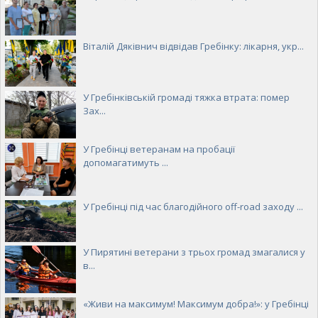
Віталій Дяківнич відвідав Гребінку: лікарня, укр...
У Гребінківській громаді тяжка втрата: помер
Зах...
У Гребінці ветеранам на пробації
допомагатимуть ...
У Гребінці під час благодійного off-road заходу ...
У Пирятині ветерани з трьох громад змагалися у
в...
«Живи на максимум! Максимум добра!»: у Гребінці
...