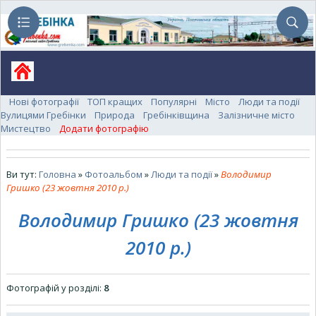
Нові фотографії
ТОП кращих
Популярні
Місто
Люди та події
Вулицями Гребінки
Природа
Гребінківщина
Залізничне місто
Мистецтво
Додати фотографію
Ви тут:
Головна
»
Фотоальбом
»
Люди та події
»
Володимир
Гришко (23 жовтня 2010 р.)
Володимир Гришко (23 жовтня
2010 р.)
Фотографій у розділі
:
8