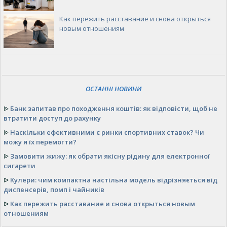
Как пережить расставание и снова открыться
новым отношениям
ОСТАННІ НОВИНИ
ᐉ
Банк запитав про походження коштів: як відповісти, щоб не
втратити доступ до рахунку
ᐉ
Наскільки ефективними є ринки спортивних ставок? Чи
можу я їх перемогти?
ᐉ
Замовити жижу: як обрати якісну рідину для електронної
сигарети
ᐉ
Кулери: чим компактна настільна модель відрізняється від
диспенсерів, помп і чайників
ᐉ
Как пережить расставание и снова открыться новым
отношениям