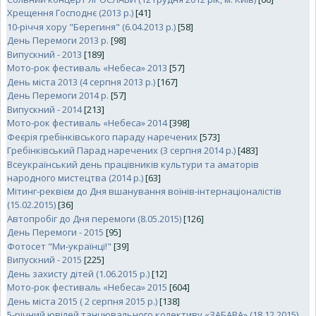
Хрещення Господнє (2013 р.)
[41]
10-річчя хору "Берегиня" (6.04.2013 р.)
[58]
День Перемоги 2013 р.
[98]
Випускний - 2013
[189]
Мото-рок фестиваль «Небеса» 2013
[57]
День міста 2013 (4 серпня 2013 р.)
[167]
День Перемоги 2014 р.
[57]
Випускний - 2014
[213]
Мото-рок фестиваль «Небеса» 2014
[398]
Феєрія гребінківського параду наречених
[573]
Гребінківський Парад наречених (3 серпня 2014 р.)
[483]
Всеукраїнський день працівників культури та аматорів
народного мистецтва (2014 р.)
[63]
Мітинг-реквієм до Дня вшанування воїнів-інтернаціоналістів
(15.02.2015)
[36]
Автопробіг до Дня перемоги (8.05.2015)
[126]
День Перемоги - 2015
[95]
Фотосет "Ми-українці!"
[39]
Випускний - 2015
[225]
День захисту дітей (1.06.2015 р.)
[12]
Мото-рок фестиваль «Небеса» 2015
[604]
День міста 2015 ( 2 серпня 2015 р.)
[138]
5-річний ювілей танцювального колективу «ЗАБАВА» (18.12.2015)