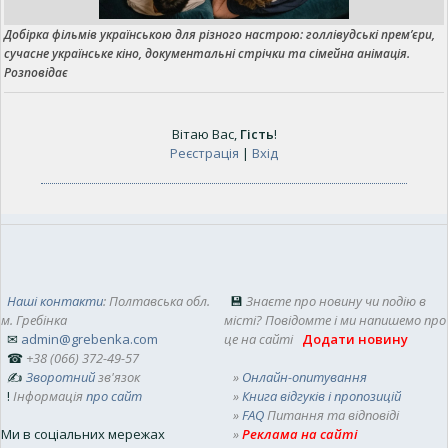
Добірка фільмів українською для різного настрою: голлівудські прем’єри,
сучасне українське кіно, документальні стрічки та сімейна анімація.
Розповідає
Вітаю Вас
,
Гість
!
Реєстрація
|
Вхід
Наші контакти
: Полтавська обл.
💾
Знаєте про новину чи подію в
м. Гребінка
місті? Повідомте і ми напишемо про
✉
admin@grebenka.com
це на сайті
Додати новину
☎
+38 (066) 372-49-57
✍
Зворотний
зв'язок
»
Онлайн-опитування
!
Інформація
про сайт
»
Книга відгуків і пропозицій
»
FAQ
Питання та відповіді
Ми в соціальних мережах
»
Реклама на сайті