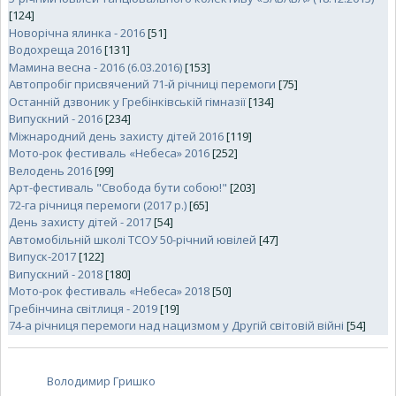
[124]
Новорічна ялинка - 2016
[51]
Водохреща 2016
[131]
Мамина весна - 2016 (6.03.2016)
[153]
Автопробіг присвячений 71-й річниці перемоги
[75]
Останній дзвоник у Гребінківській гімназії
[134]
Випускний - 2016
[234]
Міжнародний день захисту дітей 2016
[119]
Мото-рок фестиваль «Небеса» 2016
[252]
Велодень 2016
[99]
Арт-фестиваль "Свобода бути собою!"
[203]
72-га річниця перемоги (2017 р.)
[65]
День захисту дітей - 2017
[54]
Автомобільній школі ТСОУ 50-річний ювілей
[47]
Випуск-2017
[122]
Випускний - 2018
[180]
Мото-рок фестиваль «Небеса» 2018
[50]
Гребінчина світлиця - 2019
[19]
74-а річниця перемоги над нацизмом у Другій світовій війні
[54]
Володимир Гришко