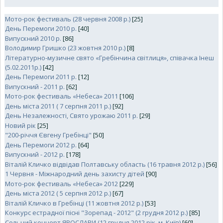
Мото-рок фестиваль (28 червня 2008 р.)
[25]
День Перемоги 2010 р.
[40]
Випускний 2010 р.
[86]
Володимир Гришко (23 жовтня 2010 р.)
[8]
Літературно-музичне свято «Гребінчина світлиця», співачка Інеш
(5.02.2011р.)
[42]
День Перемоги 2011 р.
[12]
Випускний - 2011 р.
[62]
Мото-рок фестиваль «Небеса» 2011
[106]
День міста 2011 ( 7 серпня 2011 р.)
[92]
День Незалежності, Свято урожаю 2011 р.
[29]
Новий рік
[25]
"200-річчя Євгену Гребінці"
[50]
День Перемоги 2012 р.
[64]
Випускний - 2012 р.
[178]
Віталій Кличко відвідав Полтавську область (16 травня 2012 р.)
[56]
1 Червня - Міжнародний день захисту дітей
[90]
Мото-рок фестиваль «Небеса» 2012
[229]
День міста 2012 ( 5 серпня 2012 р.)
[67]
Віталій Кличко в Гребінці (11 жовтня 2012 р.)
[53]
Конкурс естрадної пісні "Зорепад - 2012" (2 грудня 2012 р.)
[85]
Cольний концерт ЯРОСЛАВИ (12 грудня 2012 рік, м. Київ)
[60]