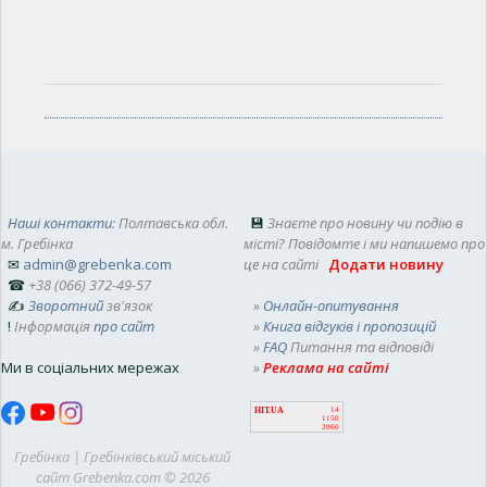
Наші контакти
: Полтавська обл.
💾
Знаєте про новину чи подію в
м. Гребінка
місті? Повідомте і ми напишемо про
✉
admin@grebenka.com
це на сайті
Додати новину
☎
+38 (066) 372-49-57
✍
Зворотний
зв'язок
»
Онлайн-опитування
!
Інформація
про сайт
»
Книга відгуків і пропозицій
»
FAQ
Питання та відповіді
Ми в соціальних мережах
»
Реклама на сайті
HIT.UA
14
1150
2060
Гребінка | Гребінківський міський
сайт Grebenka.com © 2026