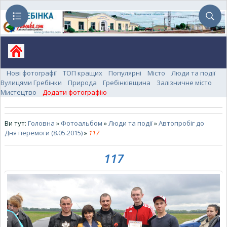
Нові фотографії
ТОП кращих
Популярні
Місто
Люди та події
Вулицями Гребінки
Природа
Гребінківщина
Залізничне місто
Мистецтво
Додати фотографію
Ви тут:
Головна
»
Фотоальбом
»
Люди та події
»
Автопробіг до
Дня перемоги (8.05.2015)
»
117
117