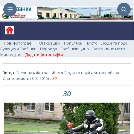
Нові фотографії
ТОП кращих
Популярні
Місто
Люди та події
Вулицями Гребінки
Природа
Гребінківщина
Залізничне місто
Мистецтво
Додати фотографію
Ви тут:
Головна
»
Фотоальбом
»
Люди та події
»
Автопробіг до
Дня перемоги (8.05.2015)
»
30
30