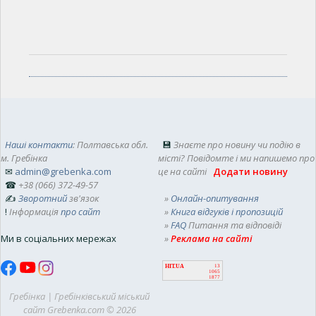
Наші контакти
: Полтавська обл.
💾
Знаєте про новину чи подію в
м. Гребінка
місті? Повідомте і ми напишемо про
✉
admin@grebenka.com
це на сайті
Додати новину
☎
+38 (066) 372-49-57
✍
Зворотний
зв'язок
»
Онлайн-опитування
!
Інформація
про сайт
»
Книга відгуків і пропозицій
»
FAQ
Питання та відповіді
Ми в соціальних мережах
»
Реклама на сайті
HIT.UA
13
1065
1877
Гребінка | Гребінківський міський
сайт Grebenka.com © 2026