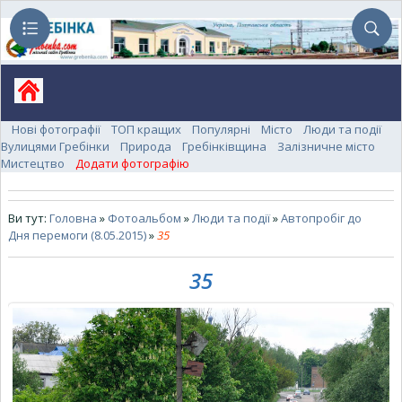
Нові фотографії
ТОП кращих
Популярні
Місто
Люди та події
Вулицями Гребінки
Природа
Гребінківщина
Залізничне місто
Мистецтво
Додати фотографію
Ви тут:
Головна
»
Фотоальбом
»
Люди та події
»
Автопробіг до
Дня перемоги (8.05.2015)
»
35
35