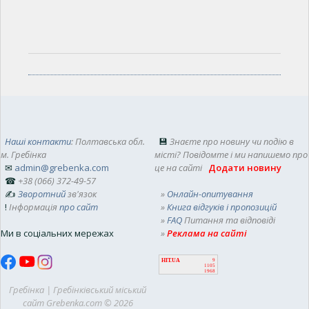
Наші контакти
: Полтавська обл.
💾
Знаєте про новину чи подію в
м. Гребінка
місті? Повідомте і ми напишемо про
✉
admin@grebenka.com
це на сайті
Додати новину
☎
+38 (066) 372-49-57
✍
Зворотний
зв'язок
»
Онлайн-опитування
!
Інформація
про сайт
»
Книга відгуків і пропозицій
»
FAQ
Питання та відповіді
Ми в соціальних мережах
»
Реклама на сайті
HIT.UA
9
1105
1968
Гребінка | Гребінківський міський
сайт Grebenka.com © 2026