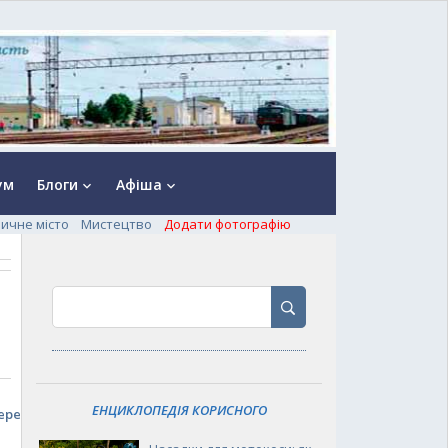
ум
Блоги
Афіша
keyboard_arrow_down
keyboard_arrow_down
ничне місто
Мистецтво
Додати фотографію
ЕНЦИКЛОПЕДІЯ КОРИСНОГО
еред