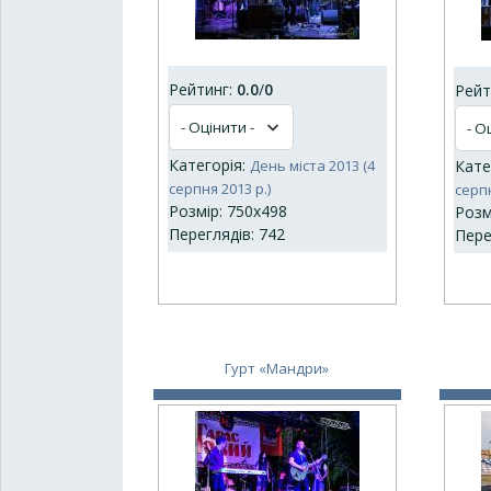
Рейтинг:
0.0
/
0
Рейт
Категорія:
День міста 2013 (4
Кате
серпня 2013 р.)
серпн
Розмір: 750x498
Розм
Переглядів: 742
Пере
Гурт «Мандри»