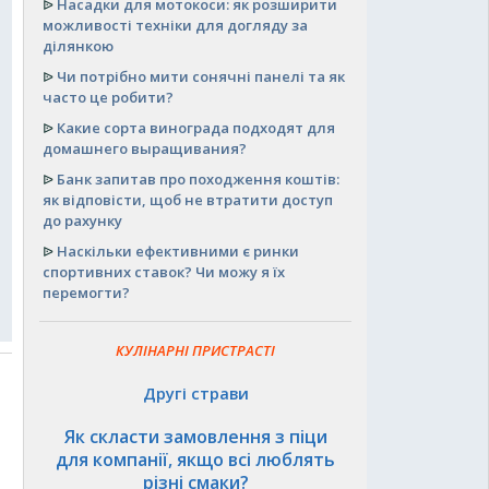
ᐉ
Насадки для мотокоси: як розширити
можливості техніки для догляду за
ділянкою
ᐉ
Чи потрібно мити сонячні панелі та як
часто це робити?
ᐉ
Какие сорта винограда подходят для
домашнего выращивания?
ᐉ
Банк запитав про походження коштів:
як відповісти, щоб не втратити доступ
до рахунку
ᐉ
Наскільки ефективними є ринки
спортивних ставок? Чи можу я їх
перемогти?
КУЛІНАРНІ ПРИСТРАСТІ
Другі страви
Як скласти замовлення з піци
для компанії, якщо всі люблять
різні смаки?