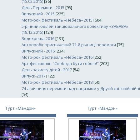
(15.02.2015)
[36]
День Перемоги - 2015
[95]
Випускний - 2015
[225]
Мото-рок фестиваль «Небеса» 2015
[604]
5-річний ювілей танцювального колективу «ЗАБАВА»
(18.12.2015)
[124]
Водохреща 2016
[131]
Автопробіг присвячений 71-й річниці перемоги
[75]
Випускний - 2016
[234]
Мото-рок фестиваль «Небеса» 2016
[252]
Арт-фестиваль "Свобода бути собою!"
[203]
День захисту дітей - 2017
[54]
Випуск-2017
[122]
Мото-рок фестиваль «Небеса» 2018
[50]
74-а річниця перемоги над нацизмом у Другій світовій війні
[54]
Гурт «Мандри»
Гурт «Мандри»