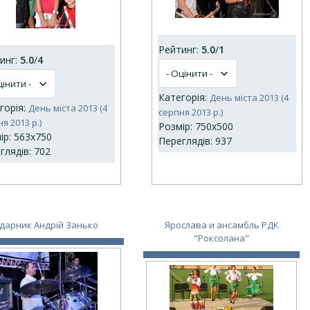
Рейтинг:
5.0
/
1
инг:
5.0
/
4
Категорія:
День міста 2013 (4
горія:
День міста 2013 (4
серпня 2013 р.)
я 2013 р.)
Розмір: 750x500
ір: 563x750
Переглядів: 937
глядів: 702
дарник Андрій Занько
Ярослава и ансамбль РДК
"Роксолана"