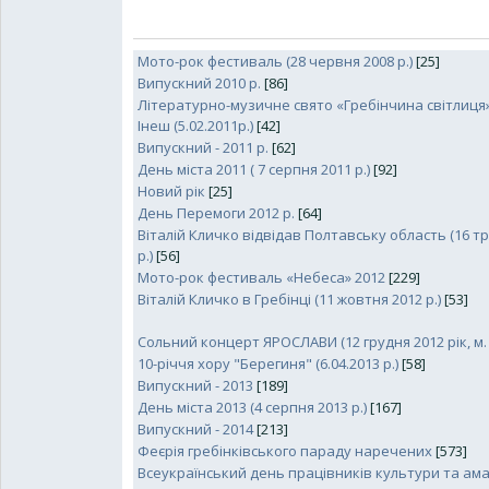
Мото-рок фестиваль (28 червня 2008 р.)
[25]
Випускний 2010 р.
[86]
Літературно-музичне свято «Гребінчина світлиця»
Інеш (5.02.2011р.)
[42]
Випускний - 2011 р.
[62]
День міста 2011 ( 7 серпня 2011 р.)
[92]
Новий рік
[25]
День Перемоги 2012 р.
[64]
Віталій Кличко відвідав Полтавську область (16 т
р.)
[56]
Мото-рок фестиваль «Небеса» 2012
[229]
Віталій Кличко в Гребінці (11 жовтня 2012 р.)
[53]
Cольний концерт ЯРОСЛАВИ (12 грудня 2012 рік, м. 
10-річчя хору "Берегиня" (6.04.2013 р.)
[58]
Випускний - 2013
[189]
День міста 2013 (4 серпня 2013 р.)
[167]
Випускний - 2014
[213]
Феєрія гребінківського параду наречених
[573]
Всеукраїнський день працівників культури та ам