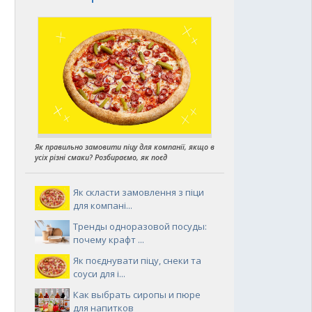
Як правильно замовити піцу для компанії, якщо в
усіх різні смаки? Розбираємо, як поєд
Як скласти замовлення з піци
для компані...
Тренды одноразовой посуды:
почему крафт ...
Як поєднувати піцу, снеки та
соуси для і...
Как выбрать сиропы и пюре
для напитков