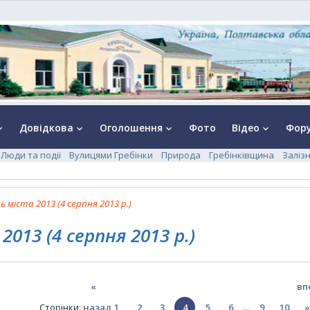
Довідкова
Оголошення
Фото
Відео
Фор
rrow_down
keyboard_arrow_down
keyboard_arrow_down
keyboard_arrow_down
Люди та події
Вулицями Гребінки
Природа
Гребінківщина
Заліз
ь міста 2013 (4 серпня 2013 р.)
2013 (4 серпня 2013 р.)
«
вп
Сторінки
:
назад
1
2
3
4
5
6
...
9
10
»