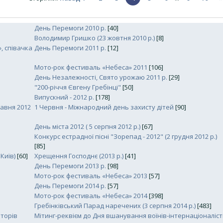
День Перемоги 2010 р.
[40]
Володимир Гришко (23 жовтня 2010 р.)
[8]
, співачка
День Перемоги 2011 р.
[12]
Мото-рок фестиваль «Небеса» 2011
[106]
День Незалежності, Свято урожаю 2011 р.
[29]
"200-річчя Євгену Гребінці"
[50]
Випускний - 2012 р.
[178]
равня 2012
1 Червня - Міжнародний день захисту дітей
[90]
День міста 2012 ( 5 серпня 2012 р.)
[67]
Конкурс естрадної пісні "Зорепад - 2012" (2 грудня 2012 р.)
[85]
Київ)
[60]
Хрещення Господнє (2013 р.)
[41]
День Перемоги 2013 р.
[98]
Мото-рок фестиваль «Небеса» 2013
[57]
День Перемоги 2014 р.
[57]
Мото-рок фестиваль «Небеса» 2014
[398]
Гребінківський Парад наречених (3 серпня 2014 р.)
[483]
аторів
Мітинг-реквієм до Дня вшанування воїнів-інтернаціоналіст