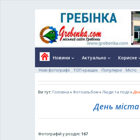
Новини
Актуально
Корисне
keyboard_arrow_down
keyboard_arrow_down
keyboard_a
Нові фотографії
ТОП кращих
Популярні
Місто
Ви тут:
Головна
»
Фотоальбом
»
Люди та події
»
Ден
День міста 
Фотографій у розділі
:
167