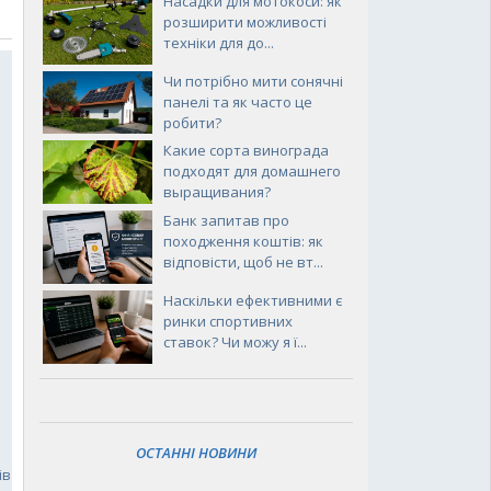
Насадки для мотокоси: як
розширити можливості
техніки для до...
Чи потрібно мити сонячні
панелі та як часто це
робити?
Какие сорта винограда
подходят для домашнего
выращивания?
Банк запитав про
походження коштів: як
відповісти, щоб не вт...
Наскільки ефективними є
ринки спортивних
ставок? Чи можу я ї...
ОСТАННІ НОВИНИ
ів