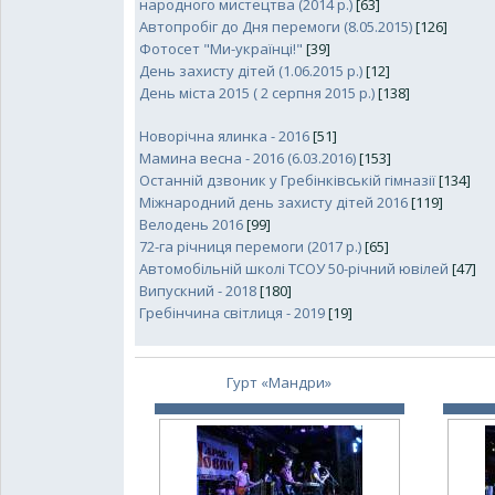
народного мистецтва (2014 р.)
[63]
Автопробіг до Дня перемоги (8.05.2015)
[126]
Фотосет "Ми-українці!"
[39]
День захисту дітей (1.06.2015 р.)
[12]
День міста 2015 ( 2 серпня 2015 р.)
[138]
Новорічна ялинка - 2016
[51]
Мамина весна - 2016 (6.03.2016)
[153]
Останній дзвоник у Гребінківській гімназії
[134]
Міжнародний день захисту дітей 2016
[119]
Велодень 2016
[99]
72-га річниця перемоги (2017 р.)
[65]
Автомобільній школі ТСОУ 50-річний ювілей
[47]
Випускний - 2018
[180]
Гребінчина світлиця - 2019
[19]
Гурт «Мандри»