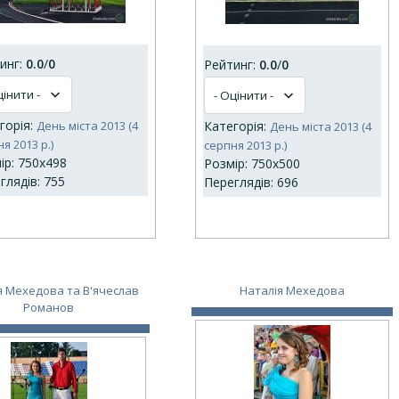
инг:
0.0
/
0
Рейтинг:
0.0
/
0
горія:
День міста 2013 (4
Категорія:
День міста 2013 (4
я 2013 р.)
серпня 2013 р.)
ір: 750x498
Розмір: 750x500
глядів: 755
Переглядів: 696
я Мехедова та В'ячеслав
Наталія Мехедова
Романов