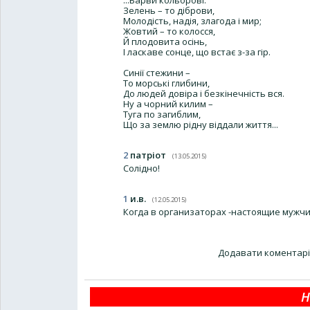
Зелень – то діброви,
Молодість, надія, злагода і мир;
Жовтий – то колосся,
Й плодовита осінь,
І ласкаве сонце, що встає з-за гір.
Синії стежини –
То морські глибини,
До людей довіра і безкінечність вся.
Ну а чорний килим –
Туга по загиблим,
Що за землю рідну віддали життя...
2
патріот
(13.05.2015)
Солідно!
1
и.в.
(12.05.2015)
Когда в организаторах -настоящие мужчи
Додавати коментарі
Н