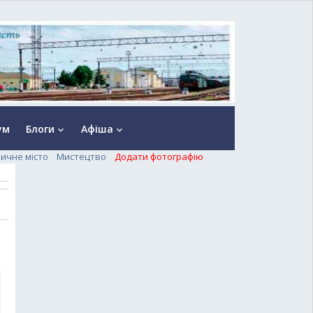
ум
Блоги
Афіша
keyboard_arrow_down
keyboard_arrow_down
ничне місто
Мистецтво
Додати фотографію