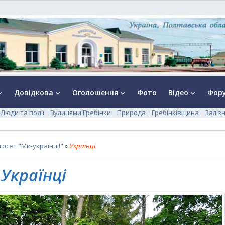
Довідкова
Оголошення
Фото
Відео
Фор
rrow_down
keyboard_arrow_down
keyboard_arrow_down
keyboard_arrow_down
Люди та події
Вулицями Гребінки
Природа
Гребінківщина
Заліз
осет "Ми-українці!"
»
Українці
Українці