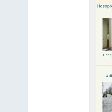
Новоріч
Новор
Зи