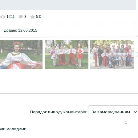
1211
3
5.0
Додано
12.05.2015
Порядок виводу коментарів:
1
ерли молодими..