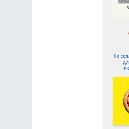
З
Як скл
дл
лю