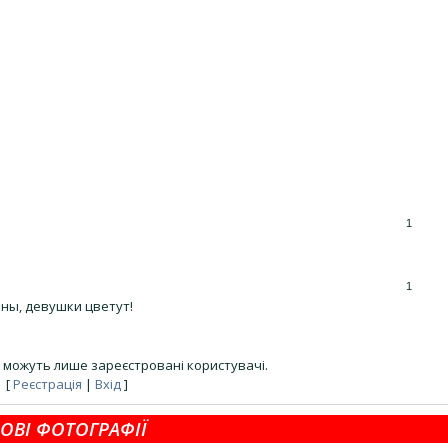
1
1
ны, девушки цветут!
 можуть лише зареєстровані користувачі.
[
Реєстрація
|
Вхід
]
ОВІ ФОТОГРАФІЇ