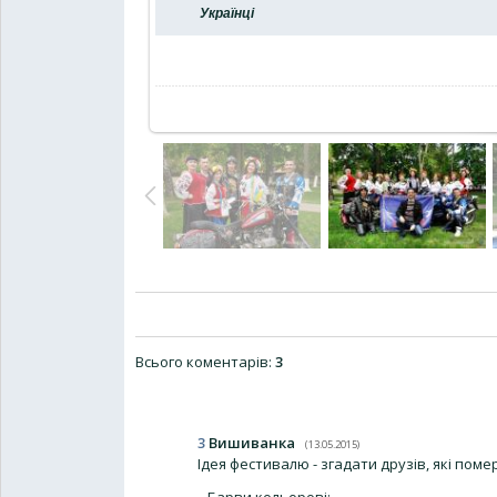
Українці
Всього коментарів
:
3
3
Вишиванка
(13.05.2015)
Ідея фестивалю - згадати друзів, які пом
...Барви кольорові: