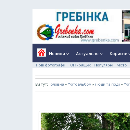
Новини
Актуально
Корисне
keyboard_arrow_down
keyboard_arrow_down
keyboard_a
Нові фотографії
ТОП кращих
Популярні
Місто
Ви тут:
Головна
»
Фотоальбом
»
Люди та події
»
Фот