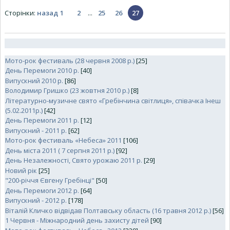
Сторінки
:
назад
1
2
...
25
26
27
Мото-рок фестиваль (28 червня 2008 р.)
[25]
День Перемоги 2010 р.
[40]
Випускний 2010 р.
[86]
Володимир Гришко (23 жовтня 2010 р.)
[8]
Літературно-музичне свято «Гребінчина світлиця», співачка Інеш
(5.02.2011р.)
[42]
День Перемоги 2011 р.
[12]
Випускний - 2011 р.
[62]
Мото-рок фестиваль «Небеса» 2011
[106]
День міста 2011 ( 7 серпня 2011 р.)
[92]
День Незалежності, Свято урожаю 2011 р.
[29]
Новий рік
[25]
"200-річчя Євгену Гребінці"
[50]
День Перемоги 2012 р.
[64]
Випускний - 2012 р.
[178]
Віталій Кличко відвідав Полтавську область (16 травня 2012 р.)
[56]
1 Червня - Міжнародний день захисту дітей
[90]