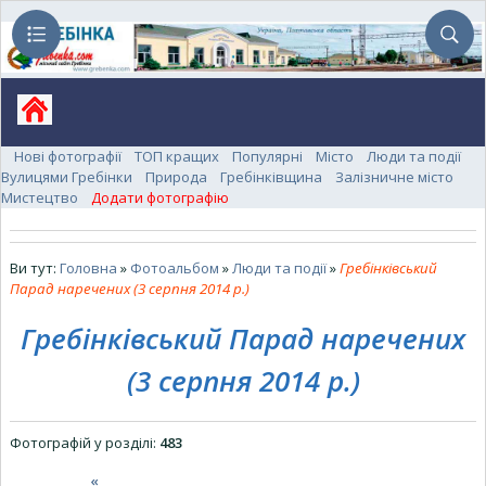
Нові фотографії
ТОП кращих
Популярні
Місто
Люди та події
Вулицями Гребінки
Природа
Гребінківщина
Залізничне місто
Мистецтво
Додати фотографію
Ви тут:
Головна
»
Фотоальбом
»
Люди та події
»
Гребінківський
Парад наречених (3 серпня 2014 р.)
Гребінківський Парад наречених
(3 серпня 2014 р.)
Фотографій у розділі
:
483
«