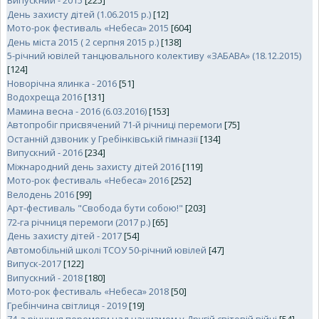
Випускний - 2015
[225]
День захисту дітей (1.06.2015 р.)
[12]
Мото-рок фестиваль «Небеса» 2015
[604]
День міста 2015 ( 2 серпня 2015 р.)
[138]
5-річний ювілей танцювального колективу «ЗАБАВА» (18.12.2015)
[124]
Новорічна ялинка - 2016
[51]
Водохреща 2016
[131]
Мамина весна - 2016 (6.03.2016)
[153]
Автопробіг присвячений 71-й річниці перемоги
[75]
Останній дзвоник у Гребінківській гімназії
[134]
Випускний - 2016
[234]
Міжнародний день захисту дітей 2016
[119]
Мото-рок фестиваль «Небеса» 2016
[252]
Велодень 2016
[99]
Арт-фестиваль "Свобода бути собою!"
[203]
72-га річниця перемоги (2017 р.)
[65]
День захисту дітей - 2017
[54]
Автомобільній школі ТСОУ 50-річний ювілей
[47]
Випуск-2017
[122]
Випускний - 2018
[180]
Мото-рок фестиваль «Небеса» 2018
[50]
Гребінчина світлиця - 2019
[19]