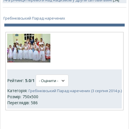
74-а річниця перемоги над нацизмом у Другій світовій війні
[54]
Гребінківський Парад наречених
Рейтинг:
5.0
/
1
Категорія:
Гребінківський Парад наречених (3 серпня 2014 р.)
Розмір: 750x500
Переглядів: 586