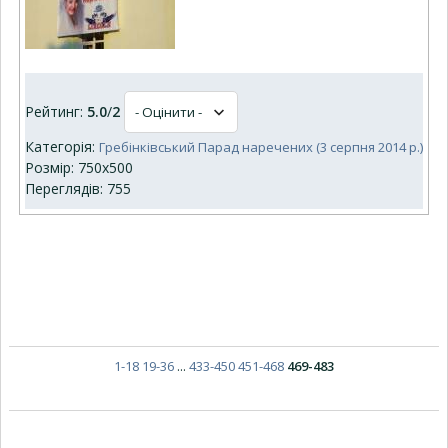
Рейтинг:
5.0
/
2
Категорія:
Гребінківський Парад наречених (3 серпня 2014 р.)
Розмір: 750x500
Переглядів: 755
1-18
19-36
...
433-450
451-468
469-483