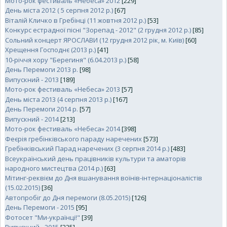
Мото-рок фестиваль «Небеса» 2012
[229]
День міста 2012 ( 5 серпня 2012 р.)
[67]
Віталій Кличко в Гребінці (11 жовтня 2012 р.)
[53]
Конкурс естрадної пісні "Зорепад - 2012" (2 грудня 2012 р.)
[85]
Cольний концерт ЯРОСЛАВИ (12 грудня 2012 рік, м. Київ)
[60]
Хрещення Господнє (2013 р.)
[41]
10-річчя хору "Берегиня" (6.04.2013 р.)
[58]
День Перемоги 2013 р.
[98]
Випускний - 2013
[189]
Мото-рок фестиваль «Небеса» 2013
[57]
День міста 2013 (4 серпня 2013 р.)
[167]
День Перемоги 2014 р.
[57]
Випускний - 2014
[213]
Мото-рок фестиваль «Небеса» 2014
[398]
Феєрія гребінківського параду наречених
[573]
Гребінківський Парад наречених (3 серпня 2014 р.)
[483]
Всеукраїнський день працівників культури та аматорів
народного мистецтва (2014 р.)
[63]
Мітинг-реквієм до Дня вшанування воїнів-інтернаціоналістів
(15.02.2015)
[36]
Автопробіг до Дня перемоги (8.05.2015)
[126]
День Перемоги - 2015
[95]
Фотосет "Ми-українці!"
[39]