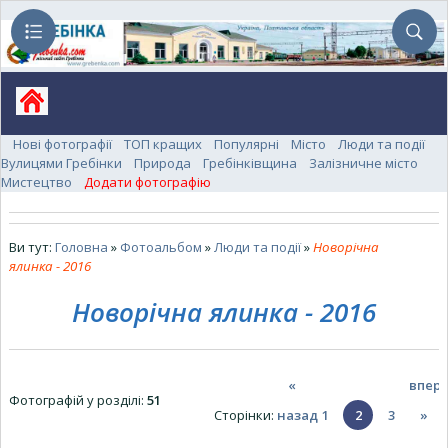
Нові фотографії
ТОП кращих
Популярні
Місто
Люди та події
Вулицями Гребінки
Природа
Гребінківщина
Залізничне місто
Мистецтво
Додати фотографію
Ви тут:
Головна
»
Фотоальбом
»
Люди та події
»
Новорічна
ялинка - 2016
Новорічна ялинка - 2016
«
впер
Фотографій у розділі
:
51
Сторінки
:
назад
1
2
3
»