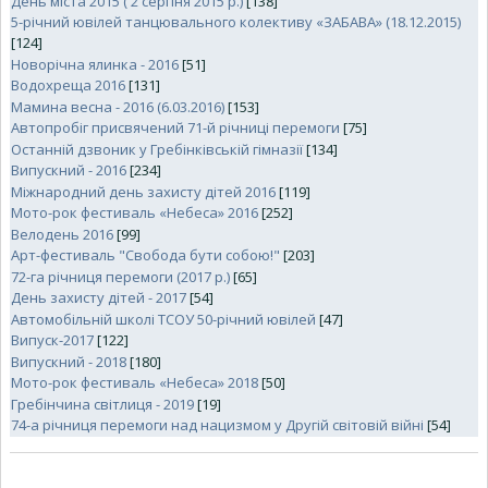
День міста 2015 ( 2 серпня 2015 р.)
[138]
5-річний ювілей танцювального колективу «ЗАБАВА» (18.12.2015)
[124]
Новорічна ялинка - 2016
[51]
Водохреща 2016
[131]
Мамина весна - 2016 (6.03.2016)
[153]
Автопробіг присвячений 71-й річниці перемоги
[75]
Останній дзвоник у Гребінківській гімназії
[134]
Випускний - 2016
[234]
Міжнародний день захисту дітей 2016
[119]
Мото-рок фестиваль «Небеса» 2016
[252]
Велодень 2016
[99]
Арт-фестиваль "Свобода бути собою!"
[203]
72-га річниця перемоги (2017 р.)
[65]
День захисту дітей - 2017
[54]
Автомобільній школі ТСОУ 50-річний ювілей
[47]
Випуск-2017
[122]
Випускний - 2018
[180]
Мото-рок фестиваль «Небеса» 2018
[50]
Гребінчина світлиця - 2019
[19]
74-а річниця перемоги над нацизмом у Другій світовій війні
[54]