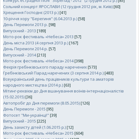
Конкурс естрадної пісні "Зорепад - 2012" (2 грудня 2012 р.)
[85]
Cольний концерт ЯРОСЛАВИ (12 грудня 2012 рік, м. Київ)
[60]
Хрещення Господнє (2013 р.)
[41]
10-річчя хору "Берегиня" (6.04.2013 р.)
[58]
День Перемоги 2013 р.
[98]
Випускний - 2013
[189]
Мото-рок фестиваль «Небеса» 2013
[57]
День міста 2013 (4 серпня 2013 р.)
[167]
День Перемоги 2014 р.
[57]
Випускний - 2014
[213]
Мото-рок фестиваль «Небеса» 2014
[398]
Феєрія гребінківського параду наречених
[573]
Гребінківський Парад наречених (3 серпня 2014 р.)
[483]
Всеукраїнський день працівників культури та аматорів
народного мистецтва (2014 р.)
[63]
Мітинг-реквієм до Дня вшанування воїнів-інтернаціоналістів
(15.02.2015)
[36]
Автопробіг до Дня перемоги (8.05.2015)
[126]
День Перемоги - 2015
[95]
Фотосет "Ми-українці!"
[39]
Випускний - 2015
[225]
День захисту дітей (1.06.2015 р.)
[12]
Мото-рок фестиваль «Небеса» 2015
[604]