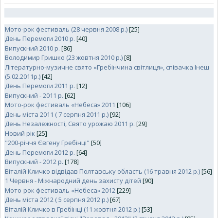
Мото-рок фестиваль (28 червня 2008 р.)
[25]
День Перемоги 2010 р.
[40]
Випускний 2010 р.
[86]
Володимир Гришко (23 жовтня 2010 р.)
[8]
Літературно-музичне свято «Гребінчина світлиця», співачка Інеш
(5.02.2011р.)
[42]
День Перемоги 2011 р.
[12]
Випускний - 2011 р.
[62]
Мото-рок фестиваль «Небеса» 2011
[106]
День міста 2011 ( 7 серпня 2011 р.)
[92]
День Незалежності, Свято урожаю 2011 р.
[29]
Новий рік
[25]
"200-річчя Євгену Гребінці"
[50]
День Перемоги 2012 р.
[64]
Випускний - 2012 р.
[178]
Віталій Кличко відвідав Полтавську область (16 травня 2012 р.)
[56]
1 Червня - Міжнародний день захисту дітей
[90]
Мото-рок фестиваль «Небеса» 2012
[229]
День міста 2012 ( 5 серпня 2012 р.)
[67]
Віталій Кличко в Гребінці (11 жовтня 2012 р.)
[53]