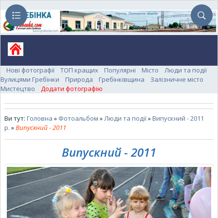
Нові фотографії
ТОП кращих
Популярні
Місто
Люди та події
Вулицями Гребінки
Природа
Гребінківщина
Залізничне місто
Мистецтво
Додати фотографію
Ви тут:
Головна
»
Фотоальбом
»
Люди та події
»
Випускний - 2011
р.
»
Випускний - 2011
Випускний - 2011