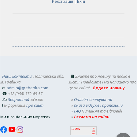
Реєстрація
|
Вхід
Наші контакти
: Полтавська обл.
💾
Знаєте про новину чи подію в
м. Гребінка
місті? Повідомте і ми напишемо про
✉
admin@grebenka.com
це на сайті
Додати новину
☎
+38 (066) 372-49-57
✍
Зворотний
зв'язок
»
Онлайн-опитування
!
Інформація
про сайт
»
Книга відгуків і пропозицій
»
FAQ
Питання та відповіді
Ми в соціальних мережах
»
Реклама на сайті
HIT.UA
14
198
289