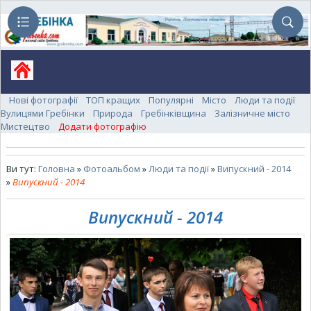
Нові фотографії
ТОП кращих
Популярні
Місто
Люди та події
Вулицями Гребінки
Природа
Гребінківщина
Залізничне місто
Мистецтво
Додати фотографію
Ви тут:
Головна
»
Фотоальбом
»
Люди та події
»
Випускний - 2014
»
Випускний - 2014
Випускний - 2014