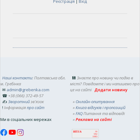
Реєстрація
|
Вхід
Наші контакти
: Полтавська обл.
💾
Знаєте про новину чи подію в
м. Гребінка
місті? Повідомте і ми напишемо про
✉
admin@grebenka.com
це на сайті
Додати новину
☎
+38 (066) 372-49-57
✍
Зворотний
зв'язок
»
Онлайн-опитування
!
Інформація
про сайт
»
Книга відгуків і пропозицій
»
FAQ
Питання та відповіді
Ми в соціальних мережах
»
Реклама на сайті
HIT.UA
16
592
1083