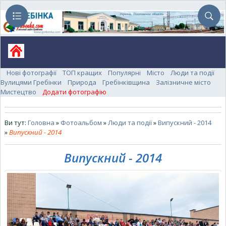
Нові фотографії
ТОП кращих
Популярні
Місто
Люди та події
Вулицями Гребінки
Природа
Гребінківщина
Залізничне місто
Мистецтво
Додати фотографію
Ви тут:
Головна
»
Фотоальбом
»
Люди та події
»
Випускний - 2014
»
Випускний - 2014
Випускний - 2014