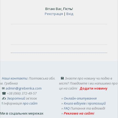
Вітаю Вас
,
Гість
!
Реєстрація
|
Вхід
Наші контакти
: Полтавська обл.
💾
Знаєте про новину чи подію в
м. Гребінка
місті? Повідомте і ми напишемо про
✉
admin@grebenka.com
це на сайті
Додати новину
☎
+38 (066) 372-49-57
✍
Зворотний
зв'язок
»
Онлайн-опитування
!
Інформація
про сайт
»
Книга відгуків і пропозицій
»
FAQ
Питання та відповіді
Ми в соціальних мережах
»
Реклама на сайті