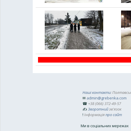
Наші контакти
: Полтавськ
✉
admin@grebenka.com
☎
+38 (066) 372-49-57
✍
Зворотний
зв'язок
!
Інформація
про сайт
Ми в соціальних мережах