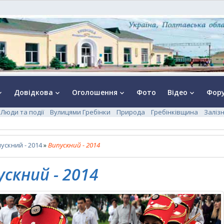
Довідкова
Оголошення
Фото
Відео
Фор
rrow_down
keyboard_arrow_down
keyboard_arrow_down
keyboard_arrow_down
Люди та події
Вулицями Гребінки
Природа
Гребінківщина
Заліз
ускний - 2014
»
Випускний - 2014
ускний - 2014