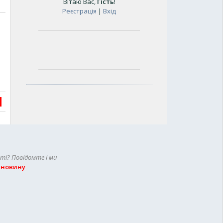
Вітаю Вас
,
Гість
!
Реєстрація
|
Вхід
сті? Повідомте і ми
 новину