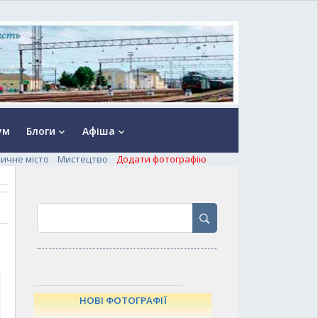
ум
Блоги
Афіша
keyboard_arrow_down
keyboard_arrow_down
ничне місто
Мистецтво
Додати фотографію
НОВІ ФОТОГРАФІЇ