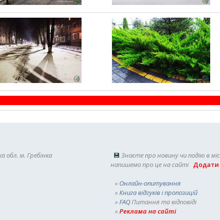
а обл. м. Гребінка
💾
Знаєте про новину чи подію в мі
напишемо про це на сайті
Додати
»
Онлайн-опитування
»
Книга відгуків і пропозицій
»
FAQ
Питання та відповіді
»
Реклама на сайті