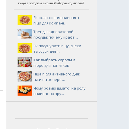
якщо в усіх різні смаки? Розбираємо, як поєд
Як скласти замовлення з
піци для компані...
Тренды одноразовой
посуды: почему крафт ...
Як поєднувати піцу, снеки
та соуси для і...
Как выбрать сиропы и
пюре для напитков
Піца після активного дня:
смачна вечеря ...
Чому розмір шматочка ролу
впливає на зру...