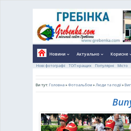
Новини
Актуально
Корисне
keyboard_arrow_down
keyboard_arrow_down
keyboard_a
Нові фотографії
ТОП кращих
Популярні
Місто
Ви тут:
Головна
»
Фотоальбом
»
Люди та події
»
Вип
Вип