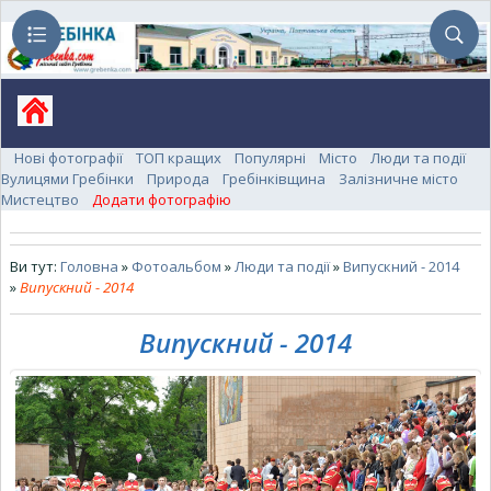
Нові фотографії
ТОП кращих
Популярні
Місто
Люди та події
Вулицями Гребінки
Природа
Гребінківщина
Залізничне місто
Мистецтво
Додати фотографію
Ви тут:
Головна
»
Фотоальбом
»
Люди та події
»
Випускний - 2014
»
Випускний - 2014
Випускний - 2014