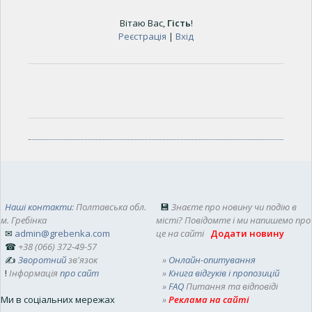
Вітаю Вас
,
Гість
!
Реєстрація
|
Вхід
Наші контакти
: Полтавська обл.
💾
Знаєте про новину чи подію в
м. Гребінка
місті? Повідомте і ми напишемо про
✉
admin@grebenka.com
це на сайті
Додати новину
☎
+38 (066) 372-49-57
✍
Зворотний
зв'язок
»
Онлайн-опитування
!
Інформація
про сайт
»
Книга відгуків і пропозицій
»
FAQ
Питання та відповіді
Ми в соціальних мережах
»
Реклама на сайті