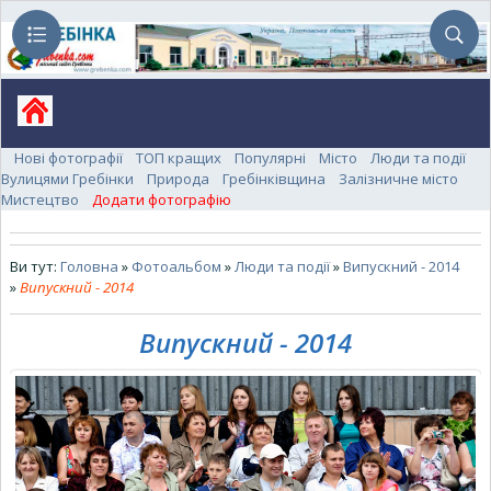
Нові фотографії
ТОП кращих
Популярні
Місто
Люди та події
Вулицями Гребінки
Природа
Гребінківщина
Залізничне місто
Мистецтво
Додати фотографію
Ви тут:
Головна
»
Фотоальбом
»
Люди та події
»
Випускний - 2014
»
Випускний - 2014
Випускний - 2014