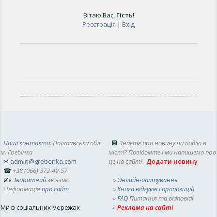
Вітаю Вас
,
Гість
!
Реєстрація
|
Вхід
Наші контакти
: Полтавська обл.
💾
Знаєте про новину чи подію в
м. Гребінка
місті? Повідомте і ми напишемо про
✉
admin@grebenka.com
це на сайті
Додати новину
☎
+38 (066) 372-49-57
✍
Зворотний
зв'язок
»
Онлайн-опитування
!
Інформація
про сайт
»
Книга відгуків і пропозицій
»
FAQ
Питання та відповіді
Ми в соціальних мережах
»
Реклама на сайті