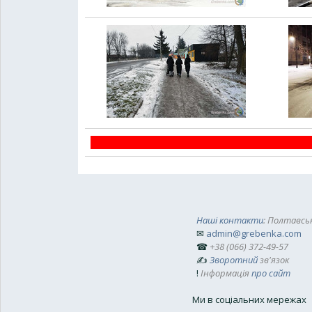
Наші контакти
: Полтавськ
✉
admin@grebenka.com
☎
+38 (066) 372-49-57
✍
Зворотний
зв'язок
!
Інформація
про сайт
Ми в соціальних мережах