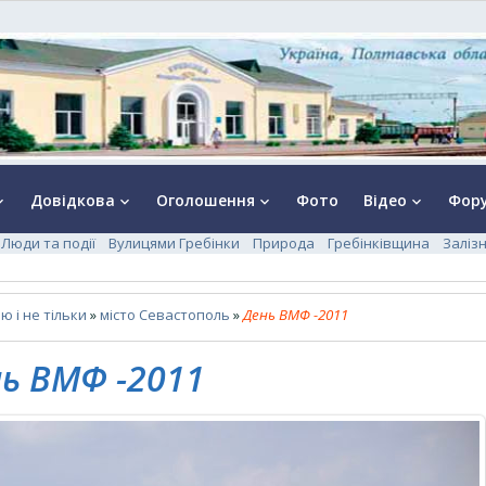
Довідкова
Оголошення
Фото
Відео
Фор
rrow_down
keyboard_arrow_down
keyboard_arrow_down
keyboard_arrow_down
Люди та події
Вулицями Гребінки
Природа
Гребінківщина
Заліз
 і не тільки
»
місто Севастополь
»
День ВМФ -2011
ь ВМФ -2011