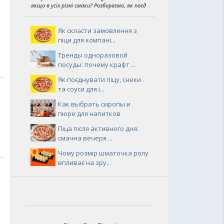
якщо в усіх різні смаки? Розбираємо, як поєд
Як скласти замовлення з
піци для компані...
Тренды одноразовой
посуды: почему крафт ...
Як поєднувати піцу, снеки
та соуси для і...
Как выбрать сиропы и
пюре для напитков
Піца після активного дня:
смачна вечеря ...
Чому розмір шматочка ролу
впливає на зру...