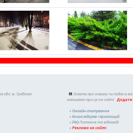
а обл. м. Гребінка
💾
Знаєте про новину чи подію в мі
напишемо про це на сайті
Додати
»
Онлайн-опитування
»
Книга відгуків і пропозицій
»
FAQ
Питання та відповіді
»
Реклама на сайті