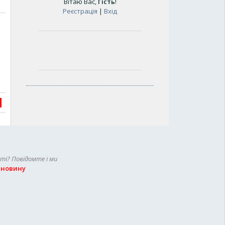
Вітаю Вас
,
Гість
!
Реєстрація
|
Вхід
сті? Повідомте і ми
 новину