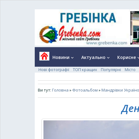
Новини
Актуально
Корисне
keyboard_arrow_down
keyboard_arrow_down
keyboard_a
Нові фотографії
ТОП кращих
Популярні
Місто
Ви тут:
Головна
»
Фотоальбом
»
Мандрівки Україною
Ден