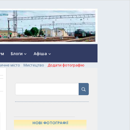
ум
Блоги
Афіша
keyboard_arrow_down
keyboard_arrow_down
ничне місто
Мистецтво
Додати фотографію
НОВІ ФОТОГРАФІЇ