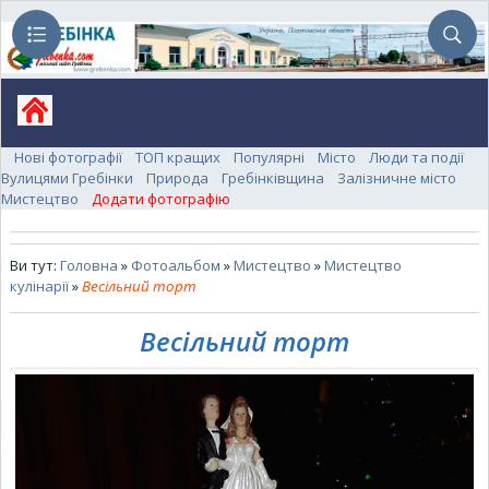
Нові фотографії
ТОП кращих
Популярні
Місто
Люди та події
Вулицями Гребінки
Природа
Гребінківщина
Залізничне місто
Мистецтво
Додати фотографію
Ви тут:
Головна
»
Фотоальбом
»
Мистецтво
»
Мистецтво
кулінарії
»
Весільний торт
Весільний торт