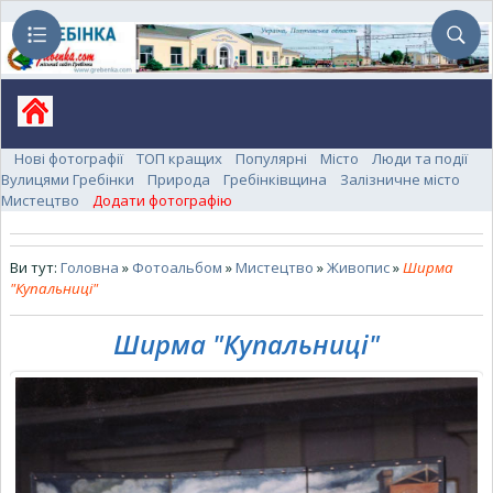
Нові фотографії
ТОП кращих
Популярні
Місто
Люди та події
Вулицями Гребінки
Природа
Гребінківщина
Залізничне місто
Мистецтво
Додати фотографію
Ви тут:
Головна
»
Фотоальбом
»
Мистецтво
»
Живопис
»
Ширма
"Купальниці"
Ширма "Купальниці"