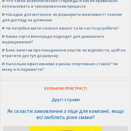
ᐉ
Что такое анаболические стероиды и как их правильно
использовать в тренировочном процессе
ᐉ
Насадки для мотокоси: як розширити можливості техніки
для догляду за ділянкою
ᐉ
Чи потрібно мити сонячні панелі та як часто це робити?
ᐉ
Какие сорта винограда подходят для домашнего
выращивания?
ᐉ
Банк запитав про походження коштів: як відповісти, щоб не
втратити доступ до рахунку
ᐉ
Наскільки ефективними є ринки спортивних ставок? Чи
можу я їх перемогти?
КУЛІНАРНІ ПРИСТРАСТІ
Другі страви
Як скласти замовлення з піци для компанії, якщо
всі люблять різні смаки?