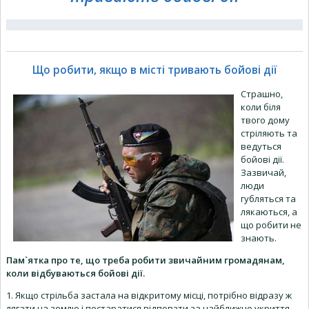
Що робити, якщо в місті тривають бойові дії
Страшно,
коли біля
твого дому
стріляють та
ведуться
бойові дії.
Зазвичай,
люди
губляться та
лякаються, а
що робити не
знають.
Пам`ятка про те, що треба робити звичайним громадянам,
коли відбуваються бойові дії.
1. Якщо стрільба застала на відкритому місці, потрібно відразу ж
лягати на землю і постаратися відповзти за найближче укриття