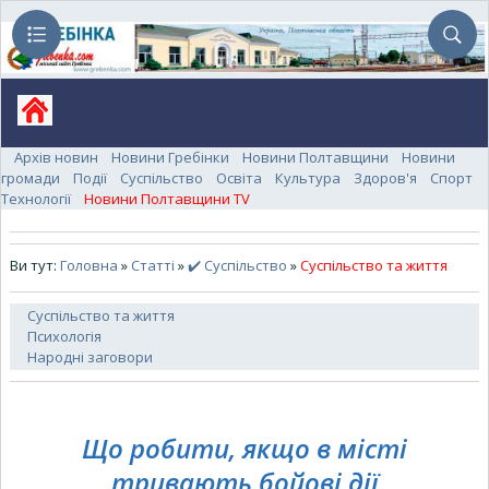
Архів новин
Новини Гребінки
Новини Полтавщини
Новини
громади
Події
Суспільство
Освіта
Культура
Здоров'я
Спорт
Технології
Новини Полтавщини TV
Ви тут:
Головна
»
Статті
»
✔️ Суспільство
»
Суспільство та життя
Суспільство та життя
Психологія
Народні заговори
Що робити, якщо в місті
тривають бойові дії