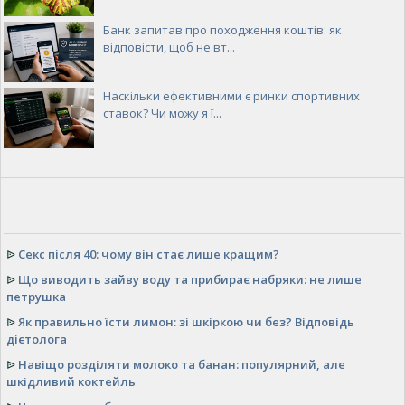
Банк запитав про походження коштів: як
відповісти, щоб не вт...
Наскільки ефективними є ринки спортивних
ставок? Чи можу я ї...
ᐉ
Секс після 40: чому він стає лише кращим?
ᐉ
Що виводить зайву воду та прибирає набряки: не лише
петрушка
ᐉ
Як правильно їсти лимон: зі шкіркою чи без? Відповідь
дієтолога
ᐉ
Навіщо розділяти молоко та банан: популярний, але
шкідливий коктейль