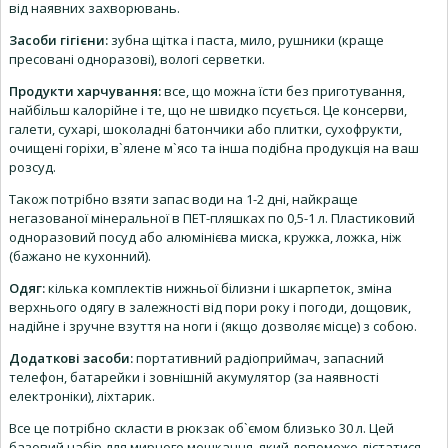
від наявних захворювань.
Засоби гігієни:
зубна щітка і паста, мило, рушники (краще
пресовані одноразові), вологі серветки.
Продукти харчування:
все, що можна їсти без приготування,
найбільш калорійне і те, що не швидко псується. Це консерви,
галети, сухарі, шоколадні батончики або плитки, сухофрукти,
очищені горіхи, в`ялене м`ясо та інша подібна продукція на ваш
розсуд.
Також потрібно взяти запас води на 1-2 дні, найкраще
негазованої мінеральної в ПЕТ-пляшках по 0,5-1 л. Пластиковий
одноразовий посуд або алюмінієва миска, кружка, ложка, ніж
(бажано не кухонний).
Одяг:
кілька комплектів нижньої білизни і шкарпеток, зміна
верхнього одягу в залежності від пори року і погоди, дощовик,
надійне і зручне взуття на ноги і (якщо дозволяє місце) з собою.
Додаткові засоби:
портативний радіоприймач, запасний
телефон, батарейки і зовнішній акумулятор (за наявності
електроніки), ліхтарик.
Все це потрібно скласти в рюкзак об`ємом близько 30 л. Цей
базовий набір для мирного мешканця, який допоможе дістатися