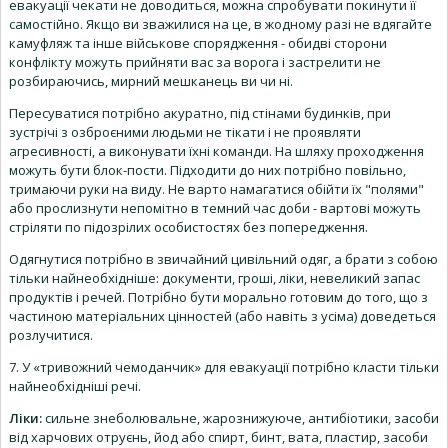
евакуації чекати не доводиться, можна спробувати покинути її
самостійно. Якщо ви зважилися на це, в жодному разі не вдягайте
камуфляж та інше військове спорядження - обидві сторони
конфлікту можуть прийняти вас за ворога і застрелити не
розбираючись, мирний мешканець ви чи ні.
Пересуватися потрібно акуратно, під стінами будинків, при
зустрічі з озброєними людьми не тікати і не проявляти
агресивності, а виконувати їхні команди. На шляху проходження
можуть бути блок-пости. Підходити до них потрібно повільно,
тримаючи руки на виду. Не варто намагатися обійти їх "полями"
або прослизнути непомітно в темний час доби - вартові можуть
стріляти по підозрілих особистостях без попередження.
Одягнутися потрібно в звичайний цивільний одяг, а брати з собою
тільки найнеобхідніше: документи, гроші, ліки, невеликий запас
продуктів і речей. Потрібно бути морально готовим до того, що з
частиною матеріальних цінностей (або навіть з усіма) доведеться
розлучитися.
7. У «тривожний чемоданчик» для евакуації потрібно класти тільки
найнеобхідніші речі.
Ліки:
сильне знеболювальне, жарознижуюче, антибіотики, засоби
від харчових отруєнь, йод або спирт, бинт, вата, пластир, засоби