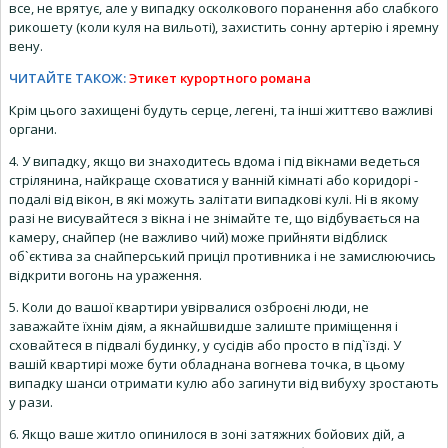
все, не врятує, але у випадку осколкового поранення або слабкого
рикошету (коли куля на вильоті), захистить сонну артерію і яремну
вену.
ЧИТАЙТЕ ТАКОЖ:
Этикет курортного романа
Крім цього захищені будуть серце, легені, та інші життєво важливі
органи.
4. У випадку, якщо ви знаходитесь вдома і під вікнами ведеться
стрілянина, найкраще сховатися у ванній кімнаті або коридорі -
подалі від вікон, в які можуть залітати випадкові кулі. Ні в якому
разі не висувайтеся з вікна і не знімайте те, що відбувається на
камеру, снайпер (не важливо чий) може прийняти відблиск
об`єктива за снайперський приціл противника і не замислюючись
відкрити вогонь на ураження.
5. Коли до вашої квартири увірвалися озброєні люди, не
заважайте їхнім діям, а якнайшвидше залиште приміщення і
сховайтеся в підвалі будинку, у сусідів або просто в під`їзді. У
вашій квартирі може бути обладнана вогнева точка, в цьому
випадку шанси отримати кулю або загинути від вибуху зростають
у рази.
6. Якщо ваше житло опинилося в зоні затяжних бойових дій, а