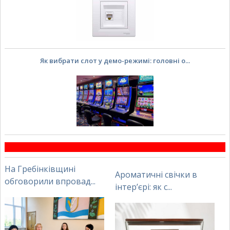
Як вибрати слот у демо-режимі: головні о...
На Гребінківщині
Ароматичні свічки в
обговорили впровад...
інтер’єрі: як с...