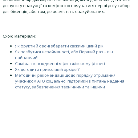
до пункту евакуації та комфортно почуватися перші дні у таборі
для біженців, або там, де розмістять евакуйованих.
Схожі матеріали:
Як фрукти й овочі зберегти свіжими цілий рік
Як позбутися незайманості, або Перший раз – він
найважчий!
Самі разповсюдженні міфи в жіночому фітнесі
Як догодити примхливій орхідеї?
Методичні рекомендації щодо порядку отримання
учасником АТО соціальної підтримки з питань надання
статусу, забезпечення технічними та іншими