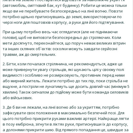
(автомобіль, сміттєвий бак, кут будинку). Робити це можна тільки
якщо ви не перебуваєте безпосередньо на лінії вогню. Повзти
потрібно щільно притиснувшись до землі, використовуючи по
черзі ноги для поштовхів корпусу, а руки для його підтягування.
При цьому потрібно весь час оглядатися (але не піднімаючи
голови), щоб не виповзти безпосередньо до стріляючих. Коли
мети досягнуто, переконайтеся, що поруч немає великих вітрин
та інших скляних об`єктів: осколки можуть завдати серйозні
травми, аж до смертельних.
2. Бігти, коли почалася стрілянина, не рекомендується, адже це
може привернути увагу стрільців, які шукають цілі у своєму полі
видимості і особливо не розмірковують, противник перед ними
або мирний житель. Лежати потрібно до тих пір, поки стрільба не
вщухне, а постріли не лунатимуть ще досить довгий час (мінімум 5
хвилин). Також сигналом до підйому може бути команда силовиків
або військових.
3. Де б ви не лежали, на лінії вогню або за укриттям, потрібно
зафіксувати своє положення в максимально безпечній позі. Для
цього потрібно прикрити руками важливі артерії. Найкраще лягти
в позу ембріона, зігнути в ліктях руки, притиснувши їх до корпусу,
а долонями прикрити шию. Від прямого попадання це, швидше за