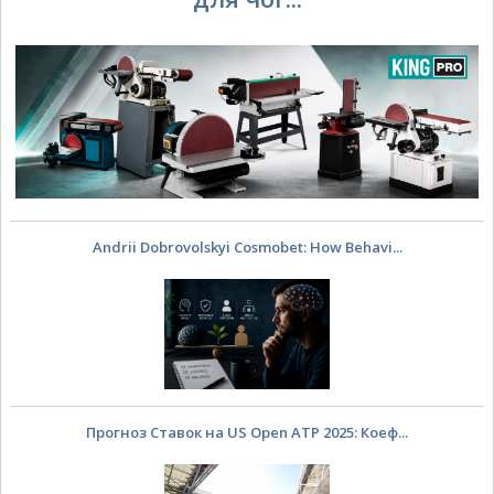
Andrii Dobrovolskyi Cosmobet: How Behavi...
Прогноз Ставок на US Open ATP 2025: Коеф...