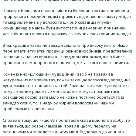
Шампуні-бальзами повинні містити біологічно активні речовини
природного походження, які сприяють відновленню вмісту ліпідів
та мікроелементів у волоссі та шкірі. У складі шампунів-
кондиціонерів мають бути антистатичні речовини, призначені
для знімання з волосся надлишку статичних електричних зарядів.
Втім, красива назва не завжди свідчить про високу якість. Якщо
перечитати етикетки продукції різних виробників, представленої
на полицях наших крамниць, з подивом дізнаєшся, що в її числі
практично немає простого шампуню, мета якого просто вимити.
Кожен із них «цілющий» «чудодійний» засіб на травах та
натуральних компонентах, кожен захищає волосся від випадіння,
лупи, ламкості та інших напастей. Залишається лише дивуватися,
чому з кожним роком все менше жінок можуть похвалитися
розкішною косою, зате мало не кожна постійно бореться то із
занадто сухим, то із надміру жирним волоссям чи іншими
проблемами шкіри голови.
Справа в тому, що якщо Ви прочитаєте склад миючого засобу, то
виявиться, що розрекламовані трави в цьому переліку на
останньому чи передостанньому місці. Відповідно до чинного