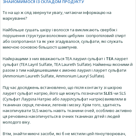
ЗНАЙОМИМОСЯ ІЗ СКЛАДОМ ПРОДУКТУ
То на що ж слід звернути увагу, читаючи інформацію на
маркуванні?
Найбільше сушать шкіру і волосся та викликають свербіж і
порушення структури волосяних цибулин ізопропіловий спирт
або ізопропанол та як уже згадувалося, сульфати, які служать
миючою основою більшості шампунів.
Найкращими з них вважаються ТЕА лаурил сульфат і
ТЕА
лаурет
сульфат (TEA Layril Sulfate, ТЕА Laureth Sulfate). Найменш якісними й
разом з тим найдешевшими є амонію лаурил і лаурет сульфати
(Ammonium Laureth Sulfate, Ammonium Lauryl Sulfate).
Під час досліджень встановлено, що після контакту зі шкірою
лаурет сульфат натрію, його ще можуть позначати
SLES
чи SLS
(Сульфат Лауріла Натрію або лаурілсульфат натрію) виявляли в
тканинах серця, печінки, легенів і мозку. Крім того, здатність
накопичувати SLS мають навіть тканини очей, особливо активно
ця речовина накопичується в очних тканинах дітей і людей
молодого віку.
Втім, знайти миючі засоби, які б не містили цей піноутворювач,