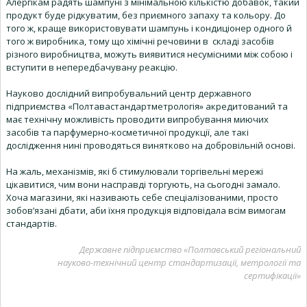
Алергікам радять шампуні з мінімальною кількістю добавок, такий
продукт буде рідкуватим, без приємного запаху та кольору. До
того ж, краще використовувати шампунь і кондиціонер одного й
того ж виробника, тому що хімічні речовини в складі засобів
різного виробництва, можуть виявитися несумісними між собою і
вступити в непередбачувану реакцію.
Науково дослідний випробувальний центр державного
підприємства «Полтавастандартметрологія» акредитований та
має технічну можливість проводити випробування миючих
засобів та парфумерно-косметичної продукції, але такі
дослідження нині проводяться винятково на добровільній основі.
На жаль, механізмів, які б стимулювали торгівельні мережі
цікавитися, чим вони насправді торгують, на сьогодні замало.
Хоча магазини, які називають себе спеціалізованими, просто
зобов’язані дбати, аби їхня продукція відповідала всім вимогам
стандартів.
Державне підприємство «Полтавський регіональний
науково-технічний центр стандартизації, метрології та
сертифікації»