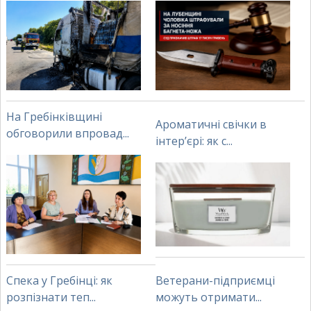
На Гребінківщині
Ароматичні свічки в
обговорили впровад...
інтер’єрі: як с...
Спека у Гребінці: як
Ветерани-підприємці
розпізнати теп...
можуть отримати...