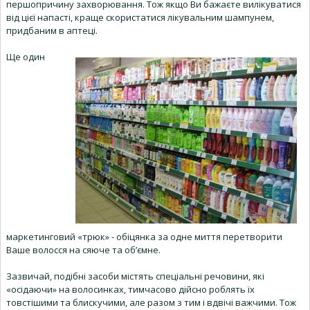
першопричину захворювання. Тож якщо Ви бажаєте вилікуватися
від цієї напасті, краще скористатися лікувальним шампунем,
придбаним в аптеці.
Ще один
маркетинговий «трюк» - обіцянка за одне миття перетворити
Ваше волосся на сяюче та об’ємне.
Зазвичай, подібні засоби містять спеціальні речовини, які
«осідаючи» на волосинках, тимчасово дійсно роблять їх
товстішими та блискучими, але разом з тим і вдвічі важчими. Тож