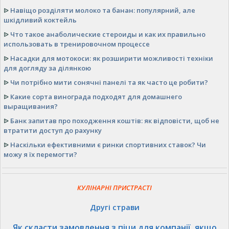
ᐉ
Навіщо розділяти молоко та банан: популярний, але
шкідливий коктейль
ᐉ
Что такое анаболические стероиды и как их правильно
использовать в тренировочном процессе
ᐉ
Насадки для мотокоси: як розширити можливості техніки
для догляду за ділянкою
ᐉ
Чи потрібно мити сонячні панелі та як часто це робити?
ᐉ
Какие сорта винограда подходят для домашнего
выращивания?
ᐉ
Банк запитав про походження коштів: як відповісти, щоб не
втратити доступ до рахунку
ᐉ
Наскільки ефективними є ринки спортивних ставок? Чи
можу я їх перемогти?
КУЛІНАРНІ ПРИСТРАСТІ
Другі страви
Як скласти замовлення з піци для компанії, якщо