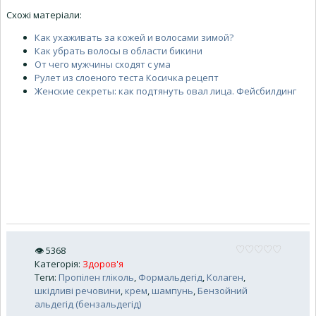
Схожі матеріали:
Как ухаживать за кожей и волосами зимой?
Как убрать волосы в области бикини
От чего мужчины сходят с ума
Рулет из слоеного теста Косичка рецепт
Женские секреты: как подтянуть овал лица. Фейсбилдинг
👁
5368
Категорія
:
Здоров'я
Теги
:
Пропілен гліколь
,
Формальдегід
,
Колаген
,
шкідливі речовини
,
крем
,
шампунь
,
Бензойний
альдегід (бензальдегід)