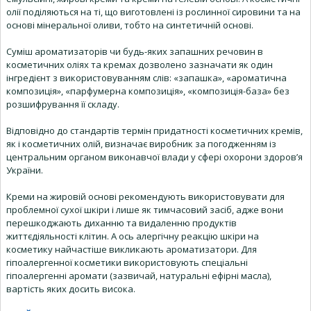
олії поділяються на ті, що виготовлені із рослинної сировини та на
основі мінеральної оливи, тобто на синтетичній основі.
Суміш ароматизаторів чи будь-яких запашних речовин в
косметичних оліях та кремах дозволено зазначати як один
інгредієнт з використовуванням слів: «запашка», «ароматична
композиція», «парфумерна композиція», «композиція-база» без
розшифрування її складу.
Відповідно до стандартів термін придатності косметичних кремів,
як і косметичних олій, визначає виробник за погодженням із
центральним органом виконавчої влади у сфері охорони здоров’я
України.
Креми на жировій основі рекомендують використовувати для
проблемної сухої шкіри і лише як тимчасовий засіб, адже вони
перешкоджають диханню та видаленню продуктів
життєдіяльності клітин. А ось алергічну реакцію шкіри на
косметику найчастіше викликають ароматизатори. Для
гіпоалергенної косметики використовують спеціальні
гіпоалергенні аромати (зазвичай, натуральні ефірні масла),
вартість яких досить висока.