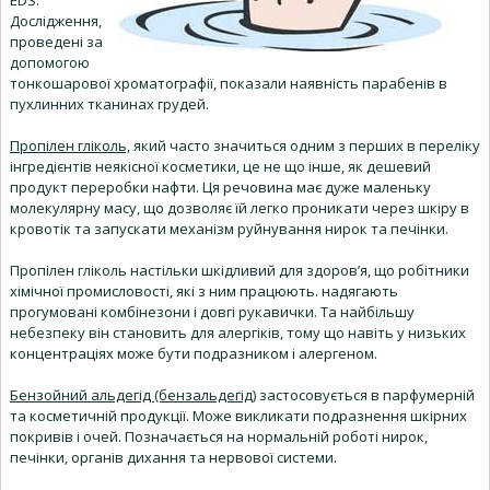
Дослідження,
проведені за
допомогою
тонкошарової хроматографії, показали наявність парабенів в
пухлинних тканинах грудей.
Пропілен гліколь,
який часто значиться одним з перших в переліку
інгредієнтів неякісної косметики, це не що інше, як дешевий
продукт переробки нафти. Ця речовина має дуже маленьку
молекулярну масу, що дозволяє їй легко проникати через шкіру в
кровотік та запускати механізм руйнування нирок та печінки.
Пропілен гліколь настільки шкідливий для здоров’я, що робітники
хімічної промисловості, які з ним працюють. надягають
прогумовані комбінезони і довгі рукавички. Та найбільшу
небезпеку він становить для алергіків, тому що навіть у низьких
концентраціях може бути подразником і алергеном.
Бензойний альдегід (бензальдегід)
застосовується в парфумерній
та косметичній продукції. Може викликати подразнення шкірних
покривів і очей. Позначається на нормальній роботі нирок,
печінки, органів дихання та нервової системи.