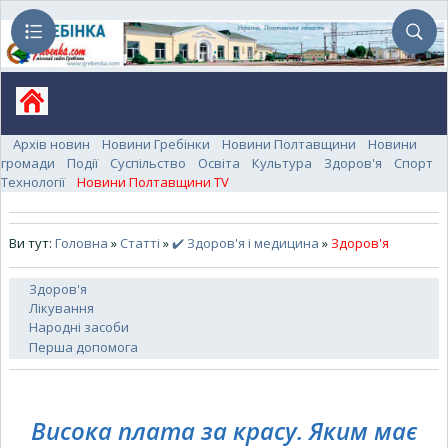
Архів новин
Новини Гребінки
Новини Полтавщини
Новини
громади
Події
Суспільство
Освіта
Культура
Здоров'я
Спорт
Технології
Новини Полтавщини TV
Ви тут:
Головна
»
Статті
»
✔️ Здоров'я і медицина
»
Здоров'я
Здоров'я
Лікування
Народні засоби
Перша допомога
Висока плата за красу. Яким має