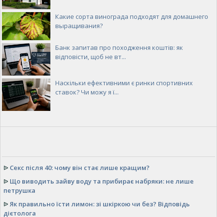
Какие сорта винограда подходят для домашнего
выращивания?
Банк запитав про походження коштів: як
відповісти, щоб не вт...
Наскільки ефективними є ринки спортивних
ставок? Чи можу я ї...
ᐉ
Секс після 40: чому він стає лише кращим?
ᐉ
Що виводить зайву воду та прибирає набряки: не лише
петрушка
ᐉ
Як правильно їсти лимон: зі шкіркою чи без? Відповідь
дієтолога