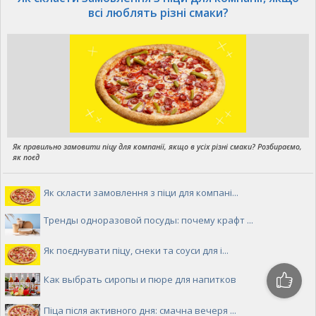
всі люблять різні смаки?
Як правильно замовити піцу для компанії, якщо в усіх різні смаки? Розбираємо,
як поєд
Як скласти замовлення з піци для компані...
Тренды одноразовой посуды: почему крафт ...
Як поєднувати піцу, снеки та соуси для і...
Как выбрать сиропы и пюре для напитков
Піца після активного дня: смачна вечеря ...