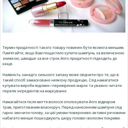
Термін придатності такого товару повинен бути якомога меншим.
Пам’ятайте, якщо Вам пощастило купити шампунь за величезною
знижкою, швидше за все строк його придатності підходить до
кінця.
Наявність занадто сильного запаху може свідчити про те, що в
такий спосіб замасковано неякісну продукцію. Слід намагатися
купувати вироби відомих і перевірених марок та уважно читати
перелік інгредієнтів на маркуванні.
Намагайтеся після миття волосся ополіскувати його відваром
трав, приготованим власноруч. Перед нанесенням шампуня слід
гарно змочити голову, за цієї умови поверхнево-активні речовини
набагато менше пошкоджують шкіру голови і волосяні покриви.