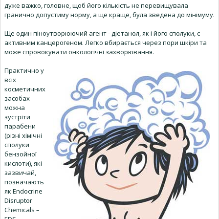
дуже важко, головне, щоб його кількість не перевищувала
гранично допустиму норму, а ще краще, була зведена до мінімуму.
Ще один піноутворюючий агент - діетанол, як і його сполуки, є
активним канцерогеном. Легко вбирається через пори шкіри та
може спровокувати онкологічні захворювання.
Практично у
всіх
косметичних
засобах
можна
зустріти
парабени
(різні хімічні
сполуки
бензойної
кислоти), які
зазвичай,
позначають
як Endocrine
Disruptor
Chemicals –
EDS.