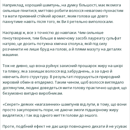
Наприклад, хороший шампунь, на думку більшості, має якомога
сильніше пінитися, миттєво робити волосся невагомо-пухнастим
та мати приємний стійкий аромат, яким голова ще довго
пахнутиме навіть після того, як Ви її ретельно виполоскали.
Насправді ж, все з точністю до навпаки. Чим сильніше
піноутворення, тим більше в миючому засобі лауреату сульфат
натрію, це досить потужна хімічна сполука, якій під силу
розчинити не лише бруд на голові, а й плями мазуту на деталях
машини.
Тож не дивно, що вона руйнує захисний прошарок жиру на шкірі
та плівку, яка захищає волосся від забруднень, а за одно й
нівечить його структуру. В результаті порушується природний
жировий обмін в епідермісі. Таким чином, щоб волосся виглядало
доглянутим, людині доведеться мити голову практично щодня, що
безумовно вигідно виробникам.
«Секрет» деяких «магазинних» шампунів від лупи, в тому, що вони
просто закупорюють пори, не даючи змоги підшкірному жиру
виділятися, і так від одного миття голови до іншого.
Проте, подібний ефект не дає шкірі повноцінно дихати й не усуває