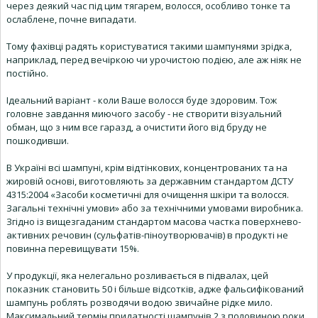
через деякий час під цим тягарем, волосся, особливо тонке та
ослаблене, почне випадати.
Тому фахівці радять користуватися такими шампунями зрідка,
наприклад, перед вечіркою чи урочистою подією, але аж ніяк не
постійно.
Ідеальний варіант - коли Ваше волосся буде здоровим. Тож
головне завдання миючого засобу - не створити візуальний
обман, що з ним все гаразд, а очистити його від бруду не
пошкодивши.
В Україні всі шампуні, крім відтінкових, концентрованих та на
жировій основі, виготовляють за державним стандартом ДСТУ
4315:2004 «Засоби косметичні для очищення шкіри та волосся.
Загальні технічні умови» або за технічними умовами виробника.
Згідно із вищезгаданим стандартом масова частка поверхнево-
активних речовин (сульфатів-піноутворювачів) в продукті не
повинна перевищувати 15%.
У продукції, яка нелегально розливається в підвалах, цей
показник становить 50 і більше відсотків, адже фальсифікований
шампунь роблять розводячи водою звичайне рідке мило.
Максимальний термін придатності шампунів 2 з половиною роки.