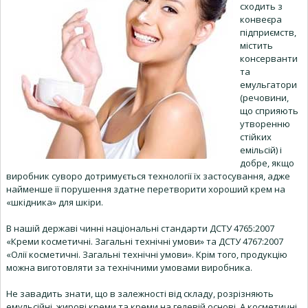
сходить з
конвеєра
підприємств,
містить
консерванти
та
емульгатори
(речовини,
що сприяють
утворенню
стійких
емільсій) і
добре, якщо
виробник суворо дотримується технології їх застосування, адже
найменше її порушення здатне перетворити хороший крем на
«шкідника» для шкіри.
В нашій державі чинні національні стандарти ДСТУ 4765:2007
«Креми косметичні. Загальні технічні умови» та ДСТУ 4767:2007
«Олії косметичні. Загальні технічні умови». Крім того, продукцію
можна виготовляти за технічними умовами виробника.
Не завадить знати, що в залежності від складу, розрізняють
емульсійні, жирові креми та креми на гелевій основі. А косметичні