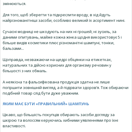
змінюються.
Для того, щоб зберегти та підкреслити вроду, в хід йдуть
найрізноманітніші засоби, особливо великий їх асортимент нині.
Сучасні модниці не шкодують на них ні грошей, ні зусиль, за
даними опитувань, майже кожна жінка щодня використовує 5 і
більше видів косметики плюс різноманітні шампуні, тоніки,
бальзами...
Щоправда, незважаючи на щедрі обіцянки на етикетках,
натуральних та дійсно корисних для організму речовин у
більшості з них обмаль.
А неякісна та фальсифікована продукція здатна не лише
погіршити зовнішній вигляд, а й підірвати здоров’я. Тож обираючи
подібний товар слід бути дуже уважним.
ЯКИМ МАЄ БУТИ «ПРАВИЛЬНИЙ» ШАМПУНЬ
Цікаво, що більшість покупців обирають засоби догляду за
шкірою та волоссям керуючись хибними уявленнями про їхні
властивості.