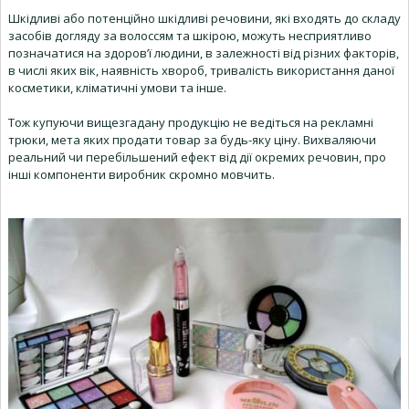
Шкідливі або потенційно шкідливі речовини, які входять до складу
засобів догляду за волоссям та шкірою, можуть несприятливо
позначатися на здоров’ї людини, в залежності від різних факторів,
в числі яких вік, наявність хвороб, тривалість використання даної
косметики, кліматичні умови та інше.
Тож купуючи вищезгадану продукцію не ведіться на рекламні
трюки, мета яких продати товар за будь-яку ціну. Вихваляючи
реальний чи перебільшений ефект від дії окремих речовин, про
інші компоненти виробник скромно мовчить.