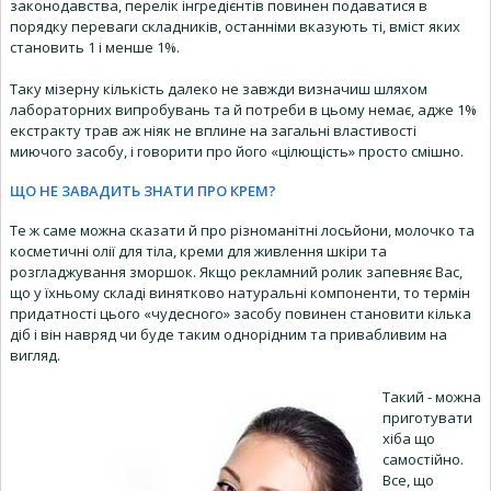
законодавства, перелік інгредієнтів повинен подаватися в
порядку переваги складників, останніми вказують ті, вміст яких
становить 1 і менше 1%.
Таку мізерну кількість далеко не завжди визначиш шляхом
лабораторних випробувань та й потреби в цьому немає, адже 1%
екстракту трав аж ніяк не вплине на загальні властивості
миючого засобу, і говорити про його «цілющість» просто смішно.
ЩО НЕ ЗАВАДИТЬ ЗНАТИ ПРО КРЕМ?
Те ж саме можна сказати й про різноманітні лосьйони, молочко та
косметичні олії для тіла, креми для живлення шкіри та
розгладжування зморшок. Якщо рекламний ролик запевняє Вас,
що у їхньому складі винятково натуральні компоненти, то термін
придатності цього «чудесного» засобу повинен становити кілька
діб і він навряд чи буде таким однорідним та привабливим на
вигляд.
Такий - можна
приготувати
хіба що
самостійно.
Все, що