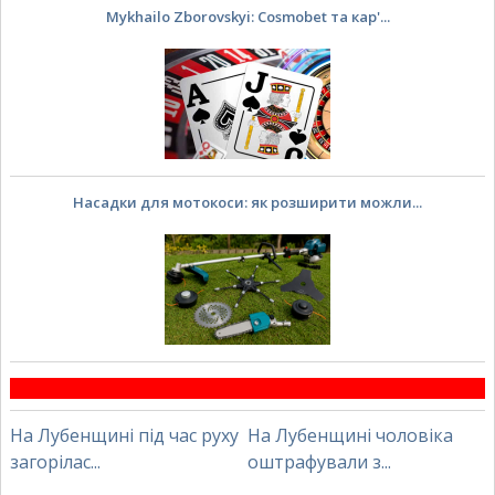
Mykhailo Zborovskyi: Cosmobet та кар'...
Насадки для мотокоси: як розширити можли...
На Лубенщині під час руху
На Лубенщині чоловіка
загорілас...
оштрафували з...