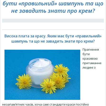
бути «правильний» шампунь та що
не завадить знати про крем?
Висока плата за красу. Яким має бути «правильний»
шампунь та що не завадить знати про крем?
Прагнення
бути
красивою
притаманне
людині з
незапам’ятних часів, хоча самі стандарти краси постійно