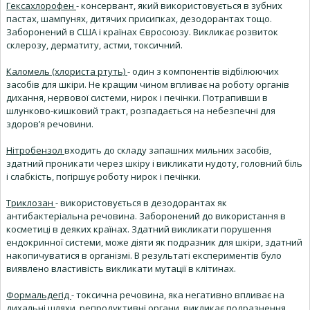
Гексахлорофен
- консервант, який використовується в зубних
пастах, шампунях, дитячих присипках, дезодорантах тощо.
Заборонений в США і країнах Євросоюзу. Викликає розвиток
склерозу, дерматиту, астми, токсичний.
Каломель (хлориста ртуть)
- один з компонентів відбілюючих
засобів для шкіри. Не кращим чином впливає на роботу органів
дихання, нервової системи, нирок і печінки. Потрапивши в
шлунково-кишковий тракт, розпадається на небезпечні для
здоров’я речовини.
Нітробензол
входить до складу запашних мильних засобів,
здатний проникати через шкіру і викликати нудоту, головний біль
і слабкість, погіршує роботу нирок і печінки.
Триклозан
- використовується в дезодорантах як
антибактеріальна речовина. Заборонений до використання в
косметиці в деяких країнах. Здатний викликати порушення
ендокринної системи, може діяти як подразник для шкіри, здатний
накопичуватися в організмі. В результаті експериментів було
виявлено властивість викликати мутації в клітинах.
Формальдегід
- токсична речовина, яка негативно впливає на
дихальні шляхи, репродуктивні органи, викликає подразнення