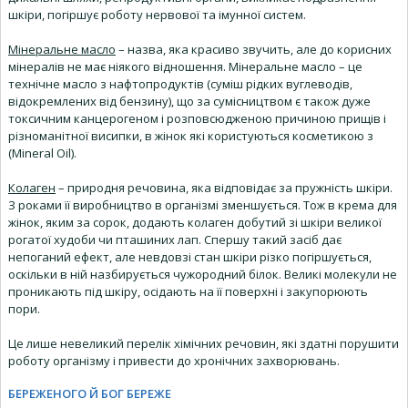
шкіри, погіршує роботу нервової та імунної систем.
Мінеральне масло
– назва, яка красиво звучить, але до корисних
мінералів не має ніякого відношення. Мінеральне масло – це
технічне масло з нафтопродуктів (суміш рідких вуглеводів,
відокремлених від бензину), що за сумісництвом є також дуже
токсичним канцерогеном і розповсюдженою причиною прищів і
різноманітної висипки, в жінок які користуються косметикою з
(Mineral Oil).
Колаген
– природня речовина, яка відповідає за пружність шкіри.
З роками її виробництво в організмі зменшується. Тож в крема для
жінок, яким за сорок, додають колаген добутий зі шкіри великої
рогатої худоби чи пташиних лап. Спершу такий засіб дає
непоганий ефект, але невдовзі стан шкіри різко погіршується,
оскільки в ній назбирується чужородний білок. Великі молекули не
проникають під шкіру, осідають на її поверхні і закупорюють
пори.
Це лише невеликий перелік хімічних речовин, які здатні порушити
роботу організму і привести до хронічних захворювань.
БЕРЕЖЕНОГО Й БОГ БЕРЕЖЕ