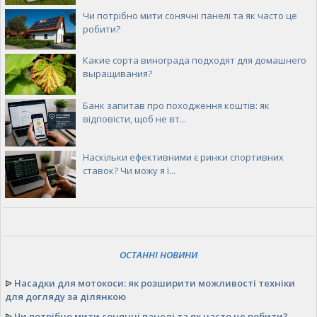
Чи потрібно мити сонячні панелі та як часто це
робити?
Какие сорта винограда подходят для домашнего
выращивания?
Банк запитав про походження коштів: як
відповісти, щоб не вт...
Наскільки ефективними є ринки спортивних
ставок? Чи можу я ї...
ОСТАННІ НОВИНИ
ᐉ
Насадки для мотокоси: як розширити можливості техніки
для догляду за ділянкою
ᐉ
Чи потрібно мити сонячні панелі та як часто це робити?