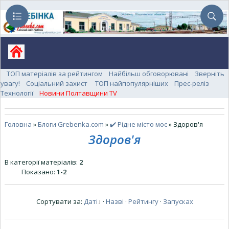
ТОП матеріалів за рейтингом
Найбільш обговорювані
Зверніть
увагу!
Соціальний захист
ТОП найпопулярніших
Прес-реліз
Технології
Новини Полтавщини TV
Головна
»
Блоги Grebenka.com
»
✔️ Рідне місто моє
» Здоров'я
Здоров'я
В категорії матеріалів
:
2
Показано
:
1-2
Сортувати за
:
Даті
·
Назві
·
Рейтингу
·
Запусках