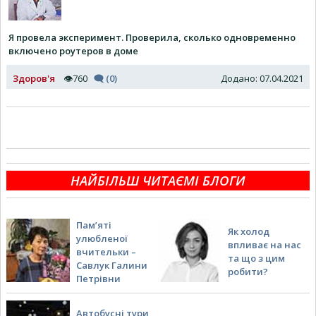
Я провела эксперимент. Проверила, сколько одновременно
включено роутеров в доме
Здоров'я
👁760
🗨 (0)
Додано: 07.04.2021
НАЙБІЛЬШ ЧИТАЄМІ БЛОГИ
Пам’яті
Як холод
улюбленої
впливає на нас
вчительки –
та що з цим
Савлук Галини
робити?
Петрівни
Автобусні тури