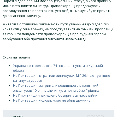
Наразі підозрюваний має процесуальний статус, а його провину
може встановити лише суд. Правоохоронці продовжують
розслідування та перевіряють усіх осіб, які можуть бути причетні
до організації злочину.
Жителів Полтавщини закликають бути уважними до підозрілих
контактів у соцмережах, не погоджуватися на сумнівні пропозиції
за гроші та повідомляти правоохоронців про будь-які спроби
вербування або прохання виконати незаконні дії.
Схожі матеріали:
Україна контролює вже 74 населені пункти в Курській
області
На Полтавщині втратили винищувач МіГ-29: пілот успішно
катапультувався
На Полтавщині затримали колишнього в'язня який
згвалтував 10-річну дівчинку, а потім вбив її рідних
На Пирятинщині виявлено боєприпаси часів війни
На Полтавщині чоловік мало не вбив дружину
👁
503