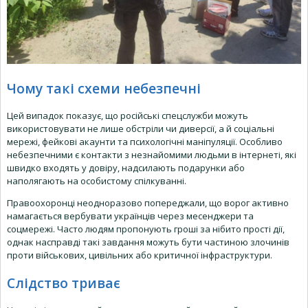
Чому такі схеми небезпечні
Цей випадок показує, що російські спецслужби можуть
використовувати не лише обстріли чи диверсії, а й соціальні
мережі, фейкові акаунти та психологічні маніпуляції. Особливо
небезпечними є контакти з незнайомими людьми в інтернеті, які
швидко входять у довіру, надсилають подарунки або
наполягають на особистому спілкуванні.
Правоохоронці неодноразово попереджали, що ворог активно
намагається вербувати українців через месенджери та
соцмережі. Часто людям пропонують гроші за нібито прості дії,
однак насправді такі завдання можуть бути частиною злочинів
проти військових, цивільних або критичної інфраструктури.
Слідство триває