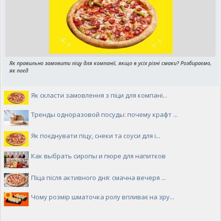
Як правильно замовити піцу для компанії, якщо в усіх різні смаки? Розбираємо,
як поєд
Як скласти замовлення з піци для компані...
Тренды одноразовой посуды: почему крафт ...
Як поєднувати піцу, снеки та соуси для і...
Как выбрать сиропы и пюре для напитков
Піца після активного дня: смачна вечеря ...
Чому розмір шматочка ролу впливає на зру...