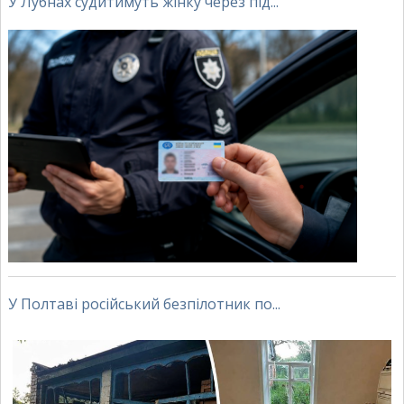
У Лубнах судитимуть жінку через під...
У Полтаві російський безпілотник по...