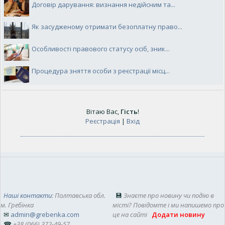
Договір дарування: визнання недійсним та...
Як засудженому отримати безоплатну право...
Особливості правового статусу осіб, зник...
Процедура зняття особи з реєстрації місц...
Вітаю Вас
,
Гість
!
Реєстрація
|
Вхід
Наші контакти
: Полтавська обл.
💾
Знаєте про новину чи подію в
м. Гребінка
місті? Повідомте і ми напишемо про
✉
admin@grebenka.com
це на сайті
Додати новину
☎
+38 (066) 372-49-57