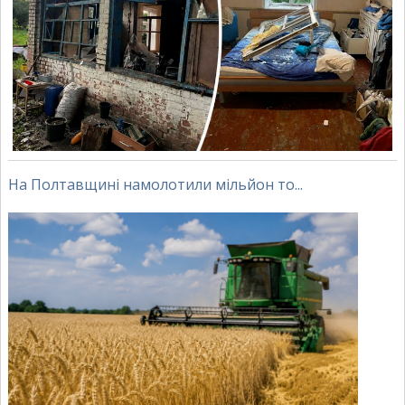
На Полтавщині намолотили мільйон то...