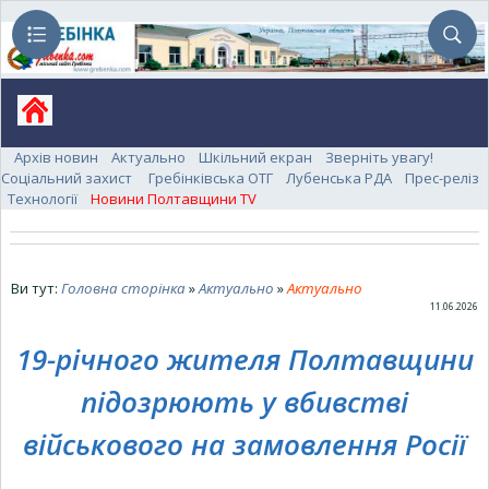
Архів новин
Актуально
Шкільний екран
Зверніть увагу!
Соціальний захист
Гребінківська ОТГ
Лубенська РДА
Прес-реліз
Технології
Новини Полтавщини TV
Ви тут:
Головна сторінка
»
Актуально
»
Актуально
11.06.2026
19-річного жителя Полтавщини
підозрюють у вбивстві
військового на замовлення Росії