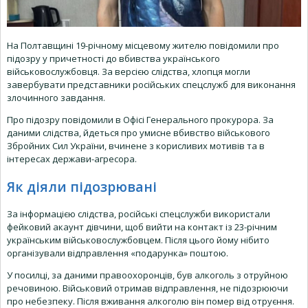
На Полтавщині 19-річному місцевому жителю повідомили про
підозру у причетності до вбивства українського
військовослужбовця. За версією слідства, хлопця могли
завербувати представники російських спецслужб для виконання
злочинного завдання.
Про підозру повідомили в Офісі Генерального прокурора. За
даними слідства, йдеться про умисне вбивство військового
Збройних Сил України, вчинене з корисливих мотивів та в
інтересах держави-агресора.
Як діяли підозрювані
За інформацією слідства, російські спецслужби використали
фейковий акаунт дівчини, щоб вийти на контакт із 23-річним
українським військовослужбовцем. Після цього йому нібито
організували відправлення «подарунка» поштою.
У посилці, за даними правоохоронців, був алкоголь з отруйною
речовиною. Військовий отримав відправлення, не підозрюючи
про небезпеку. Після вживання алкоголю він помер від отруєння.