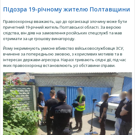
Підозра 19-річному жителю Полтавщини
Правоохоронці вважають, що до організації злочину може бути
причетний 19-річний житель Полтавської області. За версією
слідства, він діяв на замовлення російських спецслужб та мав
отримати за це грошову винагороду.
Йому інкримінують умисне вбивство військовослужбовця ЗСУ,
вчинене за попередньою змовою, з корисливих мотивів та в
інтересах держави-агресора. Наразі тривають слідчі дії, під час
яких правоохоронці встановлюють усі обставини справи.