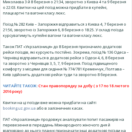
Миколаєва 3 й 8 березня о 21:34, зворотно з Києва 4 та 9 березня
о 22:03. Квитки на цей поїзд можна придбати в купейні,
плацкартні та вагони класу люкс.
Поїзд № 282 Київ – Запоріжжя відправиться з Києва 4, 7 березня о
21:56, зворотно із Запоріжжя 6, 8 березня о 18:25. У складі поїзда
курсуватимуть купейні вагони та вагони класу люкс.
Також ПАТ «Укрзалізниця» до 8 Березня призначило додаткові
рейси поїздів, які курсують постійно. Зокрема, поїзд № 136 Одеса –
Чернівці відправиться в додаткові рейси з Одеси 4, 6, 8 березня
та зворотно з Чернівців 3, 5, 7, 9 березня. Поїзд підвищеного
комфорту з місцями для сидіння № 774/781 Кременчук, Полтава –
Київ здійснить додаткові рейси туди та зворотно 8 березня.
ЧИТАЙТЕ ТАКОЖ:
Стан правопорядку за добу ( з 17 по 18 лютого
2016 року)
Квитки на ці поїзди вже можна придбати на сайті
booking.uz.gov.ua
або в залізничних касах.
ПАТ «Укрзалізниця» продовжує аналізувати попит пасажирів на
перевезення в переддень Міжнародного жіночого дня й
відповідно до нього планує призначати інші додаткові поїзди на