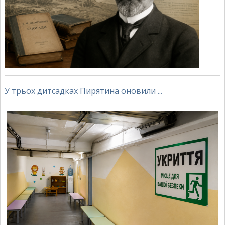
У трьох дитсадках Пирятина оновили ...