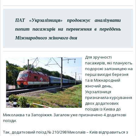
ПАТ «Укрзалізниця» продовжує аналізувати
попит пасажирів на перевезення в переддень
Міжнародного жіночого дня
Для зручності
пасажирів, які планують
подорожі залізницею на
перші вихідні березня
та в Міжнародний
жіночий день,
Укрзалізниця
призначила курсування
двох додаткових
поїздів із Києва до
Миколаєва та Запоріжжя. Загалом уже призначено 4 додаткові
поїзди.
Так, додатковий поїзд № 210/298 Миколаїв – Київ відправиться з