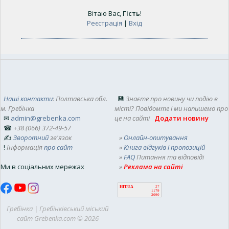
Вітаю Вас
,
Гість
!
Реєстрація
|
Вхід
Наші контакти
: Полтавська обл.
💾
Знаєте про новину чи подію в
м. Гребінка
місті? Повідомте і ми напишемо про
✉
admin@grebenka.com
це на сайті
Додати новину
☎
+38 (066) 372-49-57
✍
Зворотний
зв'язок
»
Онлайн-опитування
!
Інформація
про сайт
»
Книга відгуків і пропозицій
»
FAQ
Питання та відповіді
Ми в соціальних мережах
»
Реклама на сайті
HIT.UA
27
1179
2090
Гребінка | Гребінківський міський
сайт Grebenka.com © 2026