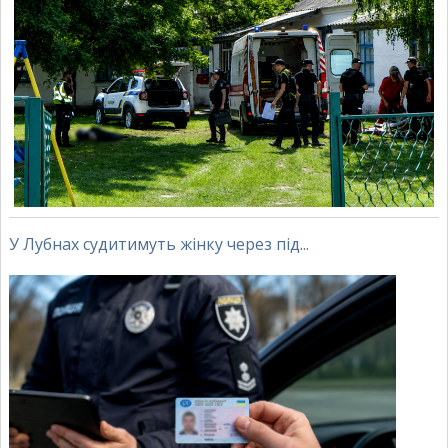
У Лубнах судитимуть жінку через під...