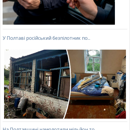
У Полтаві російський безпілотник по...
На Полтавщині намолотили мільйон то...