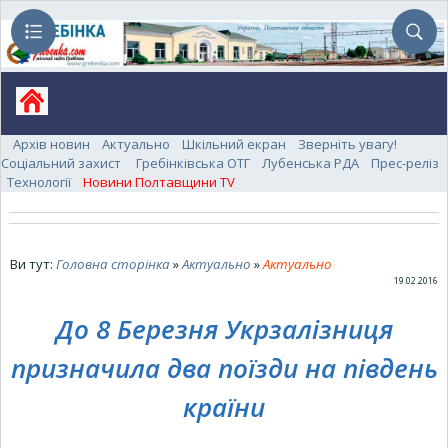
Архів новин
Актуально
Шкільний екран
Зверніть увагу!
Соціальний захист
Гребінківська ОТГ
Лубенська РДА
Прес-реліз
Технології
Новини Полтавщини TV
Ви тут:
Головна сторінка
»
Актуально
»
Актуально
19.02.2016
До 8 Березня Укрзалізниця
призначила два поїзди на південь
країни