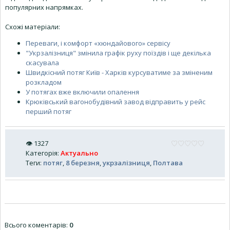
популярних напрямках.
Схожі матеріали:
Переваги, і комфорт «хюндайового» сервісу
"Укрзалізниця" змінила графік руху поїздів і ще декілька
скасувала
Швидкісний потяг Київ - Харків курсуватиме за зміненим
розкладом
У потягах вже включили опалення
Крюківський вагонобудівний завод відправить у рейс
перший потяг
👁
1327
Категорія
:
Актуально
Теги
:
потяг
,
8 березня
,
укрзалізниця
,
Полтава
Всього коментарів
:
0