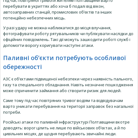
Під час повітряної тривоги жителям Полтавщини варто
перебувати в укриттях або хоча б подалі від вікон,
автозаправних станцій, промислових об’єктів та інших
потенційно небезпечних місць.
У разі удару не можна наближатися до місця влучання,
фотографувати роботу рятувальників чи публікувати наслідки до
офіційних повідомлень. Такі дії можуть зашкодити роботі служб і
допомогти ворогу коригувати наступні атаки.
Паливні об’єкти потребують особливої
обережності
АЗС є об’єктами підвищеної небезпеки через наявність пального,
газу та спеціального обладнання. Навіть незначне пошкодження
може спричинити займання або створити ризик для людей.
Саме тому під час повітряних тривог водіям та відвідувачам
варто уникати перебування на території заправок без нагальної
потреби.
Російські атаки по паливній інфраструктурі Полтавщини вкотре
доводять: ворог цілить не лише по військових об’єктах, а й по
цивільних місцях, де щодня перебувають звичайні люди.