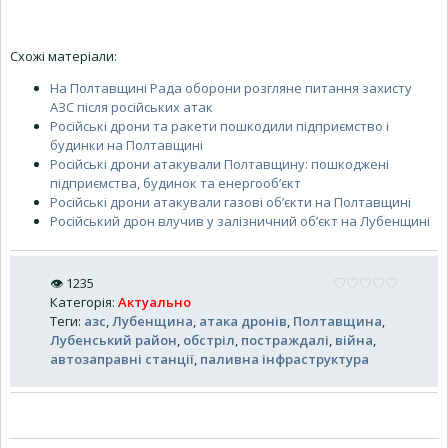
Схожі матеріали:
На Полтавщині Рада оборони розгляне питання захисту
АЗС після російських атак
Російські дрони та ракети пошкодили підприємство і
будинки на Полтавщині
Російські дрони атакували Полтавщину: пошкоджені
підприємства, будинок та енергооб’єкт
Російські дрони атакували газові об’єкти на Полтавщині
Російський дрон влучив у залізничний об’єкт на Лубенщині
👁
1235
Категорія
:
Актуально
Теги
:
азс
,
Лубенщина
,
атака дронів
,
Полтавщина
,
Лубенський район
,
обстріл
,
постраждалі
,
війна
,
автозаправні станції
,
паливна інфраструктура