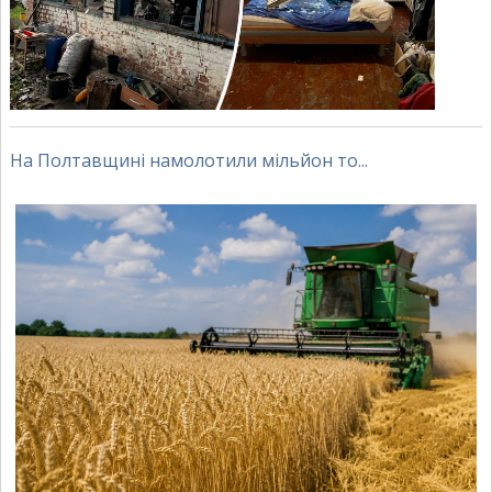
На Полтавщині намолотили мільйон то...