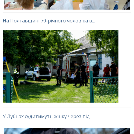
На Полтавщині 70-річного чоловіка в...
У Лубнах судитимуть жінку через під...