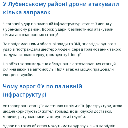
У Лубенському районі дрони атакували
кілька заправок
Черговий удар по паливній інфраструктурі стався 3 липня у
Лубенському районі. Ворожі ударні безпілотники атакували
кілька автозаправних станцій.
За повідомленнями обласної влади та ЗМІ, внаслідок одного з
ударів постраждали шестеро людей. Серед травмованих також
згадували волонтерку, громадянку Швеції.
На об’єктах пошкоджено обладнання автозаправних станцій,
скління вікон та автомобіль. Після атак на місцях працювали
екстрені служби.
Чому ворог б’є по паливній
інфраструктурі
Автозаправні станції є частиною цивільної інфраструктури, якою
щодня користуються жителі громад, водії, служби доставки,
медики, рятувальники та комунальні служби.
Удари по таких об’єктах можуть мати одразу кілька наслідків: