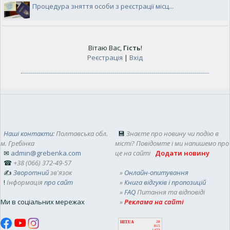
Процедура зняття особи з реєстрації місц...
Вітаю Вас
,
Гість
!
Реєстрація
|
Вхід
Наші контакти
: Полтавська обл.
💾
Знаєте про новину чи подію в
м. Гребінка
місті? Повідомте і ми напишемо про
✉
admin@grebenka.com
це на сайті
Додати новину
☎
+38 (066) 372-49-57
✍
Зворотний
зв'язок
»
Онлайн-опитування
!
Інформація
про сайт
»
Книга відгуків і пропозицій
»
FAQ
Питання та відповіді
Ми в соціальних мережах
»
Реклама на сайті
HIT.UA
28
815
1473