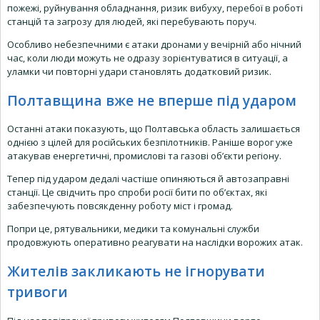
пожежі, руйнування обладнання, ризик вибуху, перебої в роботі
станцій та загрозу для людей, які перебувають поруч.
Особливо небезпечними є атаки дронами у вечірній або нічний
час, коли люди можуть не одразу зорієнтуватися в ситуації, а
уламки чи повторні удари становлять додатковий ризик.
Полтавщина вже не вперше під ударом
Останні атаки показують, що Полтавська область залишається
однією з цілей для російських безпілотників. Раніше ворог уже
атакував енергетичні, промислові та газові об’єкти регіону.
Тепер під ударом дедалі частіше опиняються й автозаправні
станції. Це свідчить про спроби росії бити по об’єктах, які
забезпечують повсякденну роботу міст і громад.
Попри це, рятувальники, медики та комунальні служби
продовжують оперативно реагувати на наслідки ворожих атак.
Жителів закликають не ігнорувати
тривоги