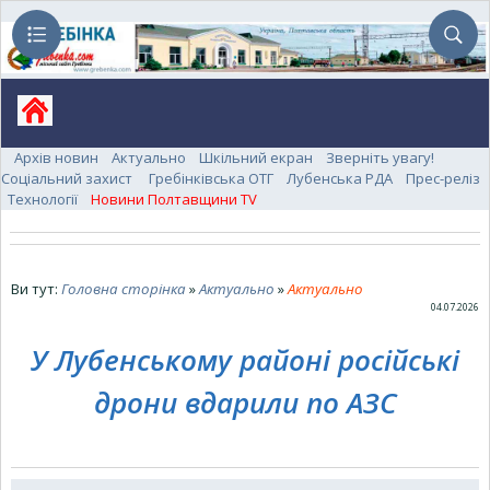
Архів новин
Актуально
Шкільний екран
Зверніть увагу!
Соціальний захист
Гребінківська ОТГ
Лубенська РДА
Прес-реліз
Технології
Новини Полтавщини TV
Ви тут:
Головна сторінка
»
Актуально
»
Актуально
04.07.2026
У Лубенському районі російські
дрони вдарили по АЗС