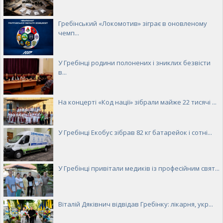
Гребінський «Локомотив» зіграє в оновленому
чемп...
У Гребінці родини полонених і зниклих безвісти
в...
На концерті «Код нації» зібрали майже 22 тисячі ...
У Гребінці Екобус зібрав 82 кг батарейок і сотні...
У Гребінці привітали медиків із професійним свят...
Віталій Дяківнич відвідав Гребінку: лікарня, укр...