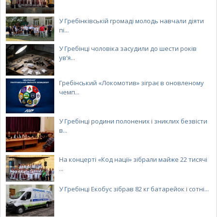
У Гребінківській громаді молодь навчали діяти
пі...
У Гребінці чоловіка засудили до шести років
ув’я...
Гребінський «Локомотив» зіграє в оновленому
чемп...
У Гребінці родини полонених і зниклих безвісти
в...
На концерті «Код нації» зібрали майже 22 тисячі
...
У Гребінці Екобус зібрав 82 кг батарейок і сотні...