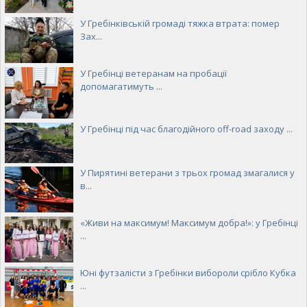
У Гребінківській громаді тяжка втрата: помер
Зах...
У Гребінці ветеранам на пробації
допомагатимуть ...
У Гребінці під час благодійного off-road заходу ...
У Пирятині ветерани з трьох громад змагалися у
в...
«Живи на максимум! Максимум добра!»: у Гребінці
...
Юні футзалісти з Гребінки вибороли срібло Кубка
...