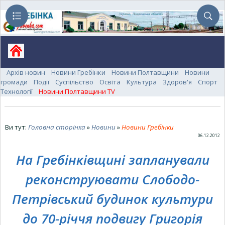
Архів новин
Новини Гребінки
Новини Полтавщини
Новини
громади
Події
Суспільство
Освіта
Культура
Здоров'я
Спорт
Технології
Новини Полтавщини TV
Ви тут:
Головна сторінка
»
Новини
»
Новини Гребінки
06.12.2012
На Гребінківщині запланували
реконструювати Слободо-
Петрівський будинок культури
до 70-річчя подвигу Григорія