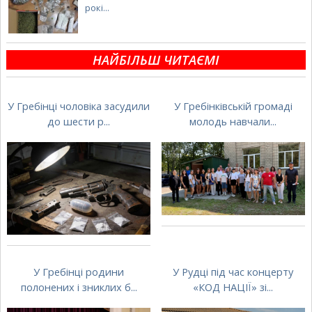
рокі...
НАЙБІЛЬШ ЧИТАЄМІ
У Гребінці чоловіка засудили
У Гребінківській громаді
до шести р...
молодь навчали...
У Гребінці родини
У Рудці під час концерту
полонених і зниклих б...
«КОД НАЦІЇ» зі...