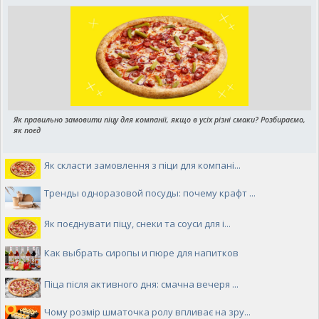
Як правильно замовити піцу для компанії, якщо в усіх різні смаки? Розбираємо,
як поєд
Як скласти замовлення з піци для компані...
Тренды одноразовой посуды: почему крафт ...
Як поєднувати піцу, снеки та соуси для і...
Как выбрать сиропы и пюре для напитков
Піца після активного дня: смачна вечеря ...
Чому розмір шматочка ролу впливає на зру...