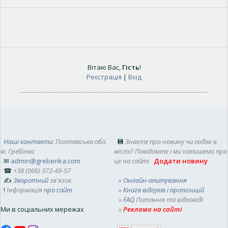
Вітаю Вас
,
Гість
!
Реєстрація
|
Вхід
Наші контакти
: Полтавська обл.
💾
Знаєте про новину чи подію в
м. Гребінка
місті? Повідомте і ми напишемо про
✉
admin@grebenka.com
це на сайті
Додати новину
☎
+38 (066) 372-49-57
✍
Зворотний
зв'язок
»
Онлайн-опитування
!
Інформація
про сайт
»
Книга відгуків і пропозицій
»
FAQ
Питання та відповіді
Ми в соціальних мережах
»
Реклама на сайті