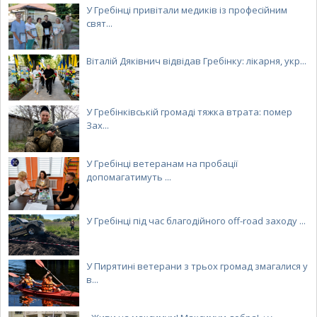
У Гребінці привітали медиків із професійним
свят...
Віталій Дяківнич відвідав Гребінку: лікарня, укр...
У Гребінківській громаді тяжка втрата: помер
Зах...
У Гребінці ветеранам на пробації
допомагатимуть ...
У Гребінці під час благодійного off-road заходу ...
У Пирятині ветерани з трьох громад змагалися у
в...