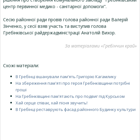
центр первинної медико - санітарної допомоги".
Сесію районної ради провів голова районної ради Валерій
Зінченко, у сесії взяв участь та виступив голова
Гребінківської райдержадміністрації Анатолій Вихор.
За матеріалами «Гребінчин край»
Схожі матеріали:
В Гребінці вшанували пам'ять Григорію Кагамлику
На збереження пам'яті про героя Гребінківщини потрібні
гроші
На Гребінківщині пам'ятають про подвиг під Курськом
Хай серце співає, хай пісня звучить!
В Гребінці реставрують фасад районного Будинку культури