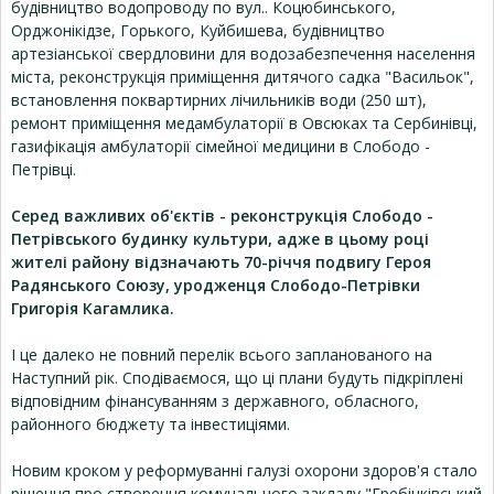
будівництво водопроводу по вул.. Коцюбинського,
Орджонікідзе, Горького, Куйбишева, будівництво
артезіанської свердловини для водозабезпечення населення
міста, реконструкція приміщення дитячого садка "Васильок",
встановлення поквартирних лічильників води (250 шт),
ремонт приміщення медамбулаторії в Овсюках та Сербинівці,
газифікація амбулаторії сімейної медицини в Слободо -
Петрівці.
Серед важливих об'єктів - реконструкція Слободо -
Петрівського будинку культури, адже в цьому році
жителі району відзначають 70-річчя подвигу Героя
Радянського Союзу, уродженця Слободо-Петрівки
Григорія Кагамлика.
І це далеко не повний перелік всього запланованого на
Наступний рік. Сподіваємося, що ці плани будуть підкріплені
відповідним фінансуванням з державного, обласного,
районного бюджету та інвестиціями.
Новим кроком у реформуванні галузі охорони здоров'я стало
рішення про створення комунального закладу "Гребінківський