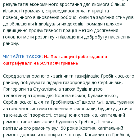
результатів економічного зростання для якомога більшої
кількості громадян, справедливої оплати праці та
повноцінного відновлення робочої сили та задіяння стимулів
до збільшення індивідуальних доходів громадян шляхом
підвищення продуктивності праці з метою досягнення
головної мети розвитку - підвищення добробуту населення
району.
ЧИТАЙТЕ ТАКОЖ:
На Полтавщині роботодавців
оштрафували на 509 тисяч гривень
Серед запланованого - закінчити газифікацію Гребінківського
району, побудувати підвідні газопроводи до Сербинівки,
Григорівки та Стукалівки, а також будівництво
теплогенераторних для Короваївської, Кулажинської,
Сербинівської шкіл та Гребінківської школи №1, влаштування
автономної системи опалення міської ради, будинку дитячої
та юнацької творчості, станції юних техніків, капітальний
ремонт трьох житлових будинків у Гребінці, II черга
капітального ремонту вул. 50 років Жовтня, капітальний
ремонт дорожнього покриття по вул. Кагамлика в Гребінці,