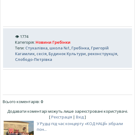
👁
1774
Категорія
:
Новини Гребінки
Теги
:
Стукалівка
,
школа №1
,
Гребінка
,
Григорій
Кагамлик
,
сесія
,
Будинок Культури
,
реконструкція
,
Слободо-Петрівка
Всього коментарів
:
0
Додавати коментарі можуть лише зареєстровані користувачі.
[
Реєстрація
|
Вхід
]
У Рудці під час концерту «КОД НАЦІЇ» зібрали
пон...