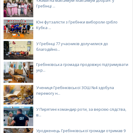
«Живи на максимум! Максимум добра!»: у
Гребінці ...
Юні футзалісти з Гребінки вибороли срібло
Кубка ...
У Гребінці 77 учасників долучилися до
благодійно...
Гребінківська громада продовжує підтримувати
укр...
Учениця Гребінківської ЗОШ №4 здобула
перемогу н...
У Пирятині командир роти, за версією слідства,
в...
Уродженець Гребінківської громади отримав 9