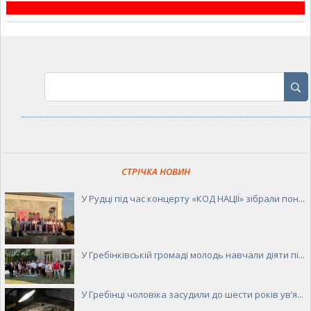
СТРІЧКА НОВИН
У Рудці під час концерту «КОД НАЦІЇ» зібрали пон...
У Гребінківській громаді молодь навчали діяти пі...
У Гребінці чоловіка засудили до шести років ув’я...