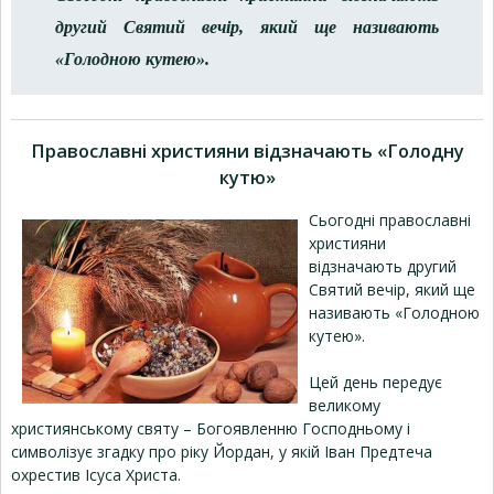
другий Святий вечір, який ще називають
«Голодною кутею».
Православні християни відзначають «Голодну
кутю»
Сьогодні православні
християни
відзначають другий
Святий вечір, який ще
називають «Голодною
кутею».
Цей день передує
великому
християнському святу – Богоявленню Господньому і
символізує згадку про ріку Йордан, у якій Іван Предтеча
охрестив Ісуса Христа.