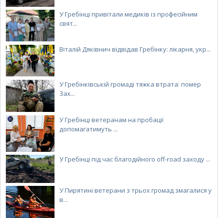
У Гребінці привітали медиків із професійним
свят...
Віталій Дяківнич відвідав Гребінку: лікарня, укр...
У Гребінківській громаді тяжка втрата: помер
Зах...
У Гребінці ветеранам на пробації
допомагатимуть ...
У Гребінці під час благодійного off-road заходу ...
У Пирятині ветерани з трьох громад змагалися у
в...