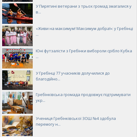
У Пирятині ветерани з трьох громад змагалися у
в...
«Живи на максимум! Максимум добра!»: у Гребінці
...
Юні футзалісти з Гребінки вибороли срібло Кубка
...
У Гребінці 77 учасників долучилися до
благодійно...
Гребінківська громада продовжує підтримувати
укр...
Учениця Гребінківської ЗОШ №4 здобула
перемогу н...