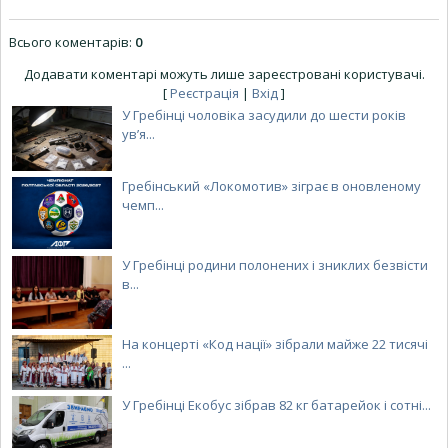
Всього коментарів
:
0
Додавати коментарі можуть лише зареєстровані користувачі.
[
Реєстрація
|
Вхід
]
У Гребінці чоловіка засудили до шести років
ув’я...
Гребінський «Локомотив» зіграє в оновленому
чемп...
У Гребінці родини полонених і зниклих безвісти
в...
На концерті «Код нації» зібрали майже 22 тисячі
...
У Гребінці Екобус зібрав 82 кг батарейок і сотні...