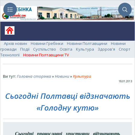
Архів новин
Новини Гребінки
Новини Полтавщини
Новини
громади
Події
Суспільство
Освіта
Культура
Здоров'я
Спорт
Технології
Новини Полтавщини TV
Ви тут:
Головна сторінка
»
Новини
»
Культура
18.01.2013
Сьогодні Полтавці відзначають
«Голодну кутю»
Сьогодні православні християни відзначають