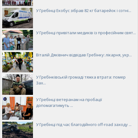
У Гребінці Екобус зібрав 82 кг батарейок і сотні...
У Гребінці привітали медиків із професійним свят...
Віталій Дяківнич відвідав Гребінку: лікарня, укр...
У Гребінківській громаді тяжка втрата: помер
Зах...
У Гребінці ветеранам на пробації
допомагатимуть ...
У Гребінці під час благодійного off-road заходу ...