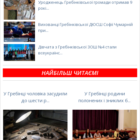
Уродженець Гребінківської громади отримав 9
рокі...
Вихованці Гребінківської ДЮСШ Софії Чумарній
при...
Дівчата з Гребінківської ЗОШ №4 стали
всеукраїнс...
НАЙБІЛЬШ ЧИТАЄМІ
У Гребінці чоловіка засудили
У Гребінці родини
до шести р...
полонених і зниклих б...