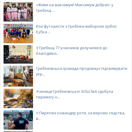
«Живи на максимум! Максимум добра!»: у
Гребінці ...
Юні футзалісти з Гребінки вибороли срібло
Кубка ...
У Гребінці 77 учасників долучилися до
благодійно...
Гребінківська громада продовжує підтримувати
укр...
Учениця Гребінківської ЗОШ №4 здобула
перемогу н...
У Пирятині командир роти, за версією слідства,
в...