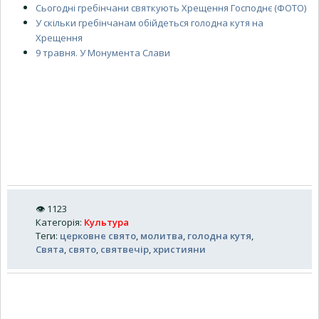
Сьогодні гребінчани святкують Хрещення Господнє (ФОТО)
У скільки гребінчанам обійдеться голодна кутя на
Хрещення
9 травня. У Монумента Слави
👁
1123
Категорія
:
Культура
Теги
:
церковне свято
,
молитва
,
голодна кутя
,
Свята
,
свято
,
святвечір
,
християни