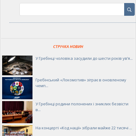
СТРІЧКА НОВИН
У Гребінці чоловіка засудили до шести років ув’я...
Гребінський «Локомотив» зіграє в оновленому
чемп...
У Гребінці родини полонених і зниклих безвісти
в...
На концерті «Код нації» зібрали майже 22 тисячі ...