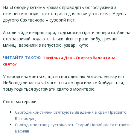
На «Голодну кутю» у храмах проводять богослужіння з
освяченням води, також цього дня освячують оселі. У день
другого Святвечора – суворий піст.
А коли зійде вечірня зоря, тоді можна сідати вечеряти. Але на
стіл зазвичай подають тільки пісні страви: рибу, гречані
млинці, вареники з капустою, узвар і кутю.
ЧИТАЙТЕ ТАКОЖ:
Наскільки День Святого Валентина -
свято?
У народі вважається, що в сьогоднішню Богоявленську ніч
Небо відкривається і чого в нього просили те й збудеться,
тому годиться зустрічати свято з молитвою.
Схожі матеріали:
Сьогодні християни святкують Введення в храм Пресвятої
Богородиці
Сьогодні полтавці зустрічають Старий Новий рік та вітають
Василів