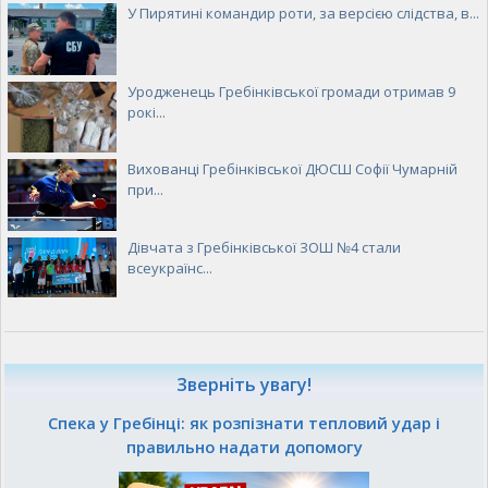
У Пирятині командир роти, за версією слідства, в...
Уродженець Гребінківської громади отримав 9
рокі...
Вихованці Гребінківської ДЮСШ Софії Чумарній
при...
Дівчата з Гребінківської ЗОШ №4 стали
всеукраїнс...
Зверніть увагу!
Спека у Гребінці: як розпізнати тепловий удар і
правильно надати допомогу