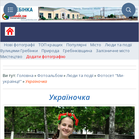
Нові фотографії
ТОП кращих
Популярні
Місто
Люди та події
Вулицями Гребінки
Природа
Гребінківщина
Залізничне місто
Мистецтво
Додати фотографію
Ви тут:
Головна
»
Фотоальбом
»
Люди та події
»
Фотосет "Ми-
українці!"
»
Україночка
Україночка