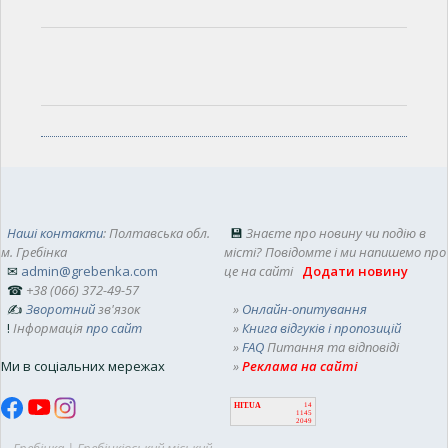
Наші контакти
: Полтавська обл.
💾
Знаєте про новину чи подію в
м. Гребінка
місті? Повідомте і ми напишемо про
✉
admin@grebenka.com
це на сайті
Додати новину
☎
+38 (066) 372-49-57
✍
Зворотний
зв'язок
»
Онлайн-опитування
!
Інформація
про сайт
»
Книга відгуків і пропозицій
»
FAQ
Питання та відповіді
Ми в соціальних мережах
»
Реклама на сайті
HIT.UA
14
1145
2049
Гребінка | Гребінківський міський