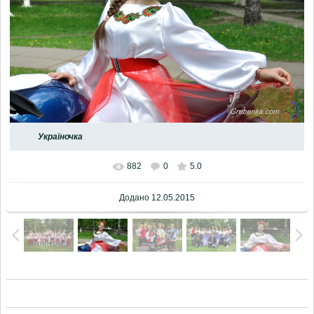
Україночка
882
0
5.0
Додано
12.05.2015