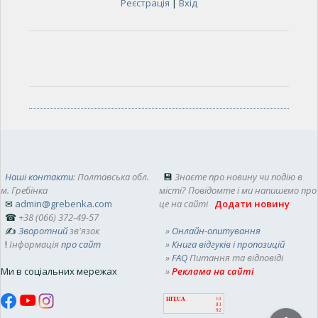
Реєстрація
|
Вхід
Наші контакти
: Полтавська обл.
💾
Знаєте про новину чи подію в
м. Гребінка
місті? Повідомте і ми напишемо про
✉
admin@grebenka.com
це на сайті
Додати новину
☎
+38 (066) 372-49-57
✍
Зворотний
зв'язок
»
Онлайн-опитування
!
Інформація
про сайт
»
Книга відгуків і пропозицій
»
FAQ
Питання та відповіді
Ми в соціальних мережах
»
Реклама на сайті
HIT.UA
10
83
92