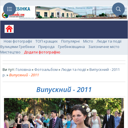
Нові фотографії
ТОП кращих
Популярні
Місто
Люди та події
Вулицями Гребінки
Природа
Гребінківщина
Залізничне місто
Мистецтво
Додати фотографію
Ви тут:
Головна
»
Фотоальбом
»
Люди та події
»
Випускний - 2011
р.
»
Випускний - 2011
Випускний - 2011