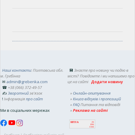
Наші контакти
: Полтавська обл.
💾
Знаєте про новину чи подію в
м. Гребінка
місті? Повідомте і ми напишемо про
✉
admin@grebenka.com
це на сайті
Додати новину
☎
+38 (066) 372-49-57
✍
Зворотний
зв'язок
»
Онлайн-опитування
!
Інформація
про сайт
»
Книга відгуків і пропозицій
»
FAQ
Питання та відповіді
Ми в соціальних мережах
»
Реклама на сайті
HIT.UA
26
896
1566
Гребінка | Гребінківський міський