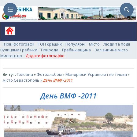
Нові фотографії
ТОП кращих
Популярні
Місто
Люди та події
Вулицями Гребінки
Природа
Гребінківщина
Залізничне місто
Мистецтво
Додати фотографію
Ви тут:
Головна
»
Фотоальбом
»
Мандрівки Україною і не тільки
»
місто Севастополь
»
День ВМФ -2011
День ВМФ -2011