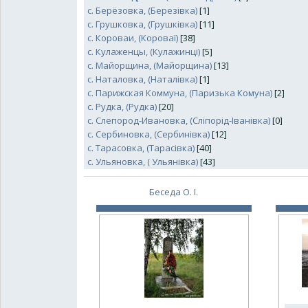
с. Берёзовка, (Березівка)
[1]
с. Грушковка, (Грушківка)
[11]
с. Короваи, (Короваї)
[38]
с. Кулаженцы, (Кулажинці)
[5]
с. Майорщина, (Майорщина)
[13]
с. Наталовка, (Наталівка)
[1]
с. Парижская Коммуна, (Паризька Комуна)
[2]
с. Рудка, (Рудка)
[20]
с. Слепород-Ивановка, (Сліпорід-Іванівка)
[0]
с. Сербиновка, (Сербинівка)
[12]
с. Тарасовка, (Тарасівка)
[40]
с. Ульяновка, ( Ульянівка)
[43]
Беседа О. І.