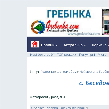
Новини
Актуально
Корисне
keyboard_arrow_down
keyboard_arrow_down
keyboard_a
Нові фотографії
ТОП кращих
Популярні
Місто
Ви тут:
Головна
»
Фотоальбом
»
Неймовірна Гребі
с. Беседо
Фотографій у розділі
:
3
с. Александровка (Олександрівка)
[6]