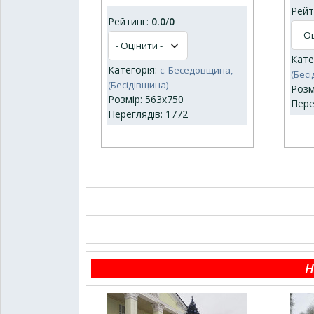
Рейт
Рейтинг:
0.0
/
0
Кате
Категорія:
с. Беседовщина,
(Бес
(Бесідівщина)
Розм
Розмір: 563x750
Пере
Переглядів: 1772
Н