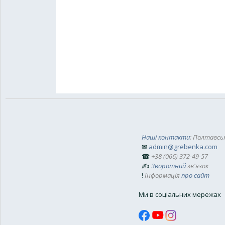
Наші контакти
: Полтавськ
✉
admin@grebenka.com
☎
+38 (066) 372-49-57
✍
Зворотний
зв'язок
!
Інформація
про сайт
Ми в соціальних мережах