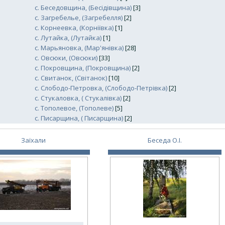
с. Беседовщина, (Бесідівщина)
[3]
с. Загребелье, (Загребелля)
[2]
с. Корнеевка, (Корніївка)
[1]
с. Лутайка, (Лутайка)
[1]
с. Марьяновка, (Мар'янівка)
[28]
с. Овсюки, (Овсюки)
[33]
с. Покровщина, (Покровщина)
[2]
с. Свитанок, (Світанок)
[10]
с. Слободо-Петровка, (Слободо-Петрівка)
[2]
с. Стукаловка, ( Стукалівка)
[2]
c. Тополевое, (Тополеве)
[5]
с. Писарщина, ( Писарщина)
[2]
Заїхали
Беседа О.І.