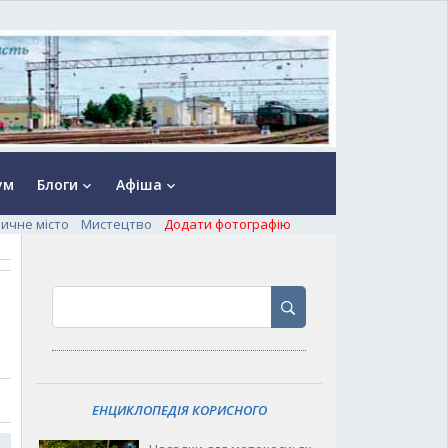
ум
Блоги
Афіша
keyboard_arrow_down
keyboard_arrow_down
ничне місто
Мистецтво
Додати фотографію
ЕНЦИКЛОПЕДІЯ КОРИСНОГО