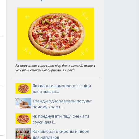
Як правильно замовити піцу для компанії, якщо в
усіх різні смаки? Розбираємо, як поєд
Як скласти замовлення з піци
для компані...
Тренды одноразовой посуды:
почему крафт ...
Як поєднувати піцу, снеки та
соуси для і...
Как выбрать сиропы и пюре
для напитков