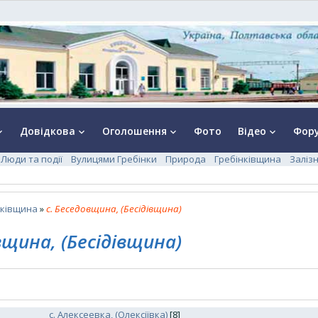
Довідкова
Оголошення
Фото
Відео
Фор
rrow_down
keyboard_arrow_down
keyboard_arrow_down
keyboard_arrow_down
Люди та події
Вулицями Гребінки
Природа
Гребінківщина
Заліз
нківщина
»
с. Беседовщина, (Бесідівщина)
вщина, (Бесідівщина)
с. Алексеевка, (Олексіївка)
[8]