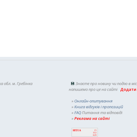
а обл. м. Гребінка
💾
Знаєте про новину чи подію в мі
напишемо про це на сайті
Додати
»
Онлайн-опитування
»
Книга відгуків і пропозицій
»
FAQ
Питання та відповіді
»
Реклама на сайті
HIT.UA
15
352
629