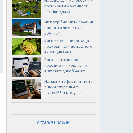
Насадки для мотокоси: як
розширити можливості
техніки для до...
Чи потрібно мити сонячні
панелі та як часто це
робити?
Какие сорта винограда
подходят для домашнего
выращивания?
Банк запитав про
походження коштів: як
відповісти, щоб не вт...
Наскільки ефективними є
ринки спортивних
ставок? Чи можу я ї...
ОСТАННІ НОВИНИ