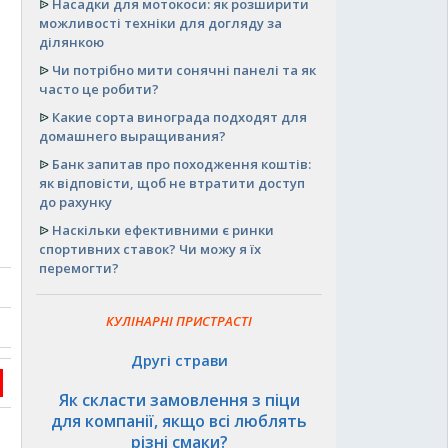
ᐉ
Насадки для мотокоси: як розширити
можливості техніки для догляду за
ділянкою
ᐉ
Чи потрібно мити сонячні панелі та як
часто це робити?
ᐉ
Какие сорта винограда подходят для
домашнего выращивания?
ᐉ
Банк запитав про походження коштів:
як відповісти, щоб не втратити доступ
до рахунку
ᐉ
Наскільки ефективними є ринки
спортивних ставок? Чи можу я їх
перемогти?
КУЛІНАРНІ ПРИСТРАСТІ
Другі страви
Як скласти замовлення з піци
для компанії, якщо всі люблять
різні смаки?