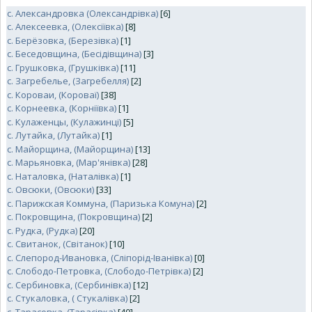
с. Александровка (Олександрівка)
[6]
с. Алексеевка, (Олексіївка)
[8]
с. Берёзовка, (Березівка)
[1]
с. Беседовщина, (Бесідівщина)
[3]
с. Грушковка, (Грушківка)
[11]
с. Загребелье, (Загребелля)
[2]
с. Короваи, (Короваї)
[38]
с. Корнеевка, (Корніївка)
[1]
с. Кулаженцы, (Кулажинці)
[5]
с. Лутайка, (Лутайка)
[1]
с. Майорщина, (Майорщина)
[13]
с. Марьяновка, (Мар'янівка)
[28]
с. Наталовка, (Наталівка)
[1]
с. Овсюки, (Овсюки)
[33]
с. Парижская Коммуна, (Паризька Комуна)
[2]
с. Покровщина, (Покровщина)
[2]
с. Рудка, (Рудка)
[20]
с. Свитанок, (Світанок)
[10]
с. Слепород-Ивановка, (Сліпорід-Іванівка)
[0]
с. Слободо-Петровка, (Слободо-Петрівка)
[2]
с. Сербиновка, (Сербинівка)
[12]
с. Стукаловка, ( Стукалівка)
[2]