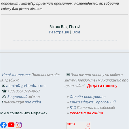
доповнити інтер’єр приємним ароматом. Розповідаємо, як вибрати
свічку для різних кімнат
Вітаю Вас
,
Гість
!
Реєстрація
|
Вхід
Наші контакти
: Полтавська обл.
💾
Знаєте про новину чи подію в
м. Гребінка
місті? Повідомте і ми напишемо про
✉
admin@grebenka.com
це на сайті
Додати новину
☎
+38 (066) 372-49-57
✍
Зворотний
зв'язок
»
Онлайн-опитування
!
Інформація
про сайт
»
Книга відгуків і пропозицій
»
FAQ
Питання та відповіді
Ми в соціальних мережах
»
Реклама на сайті
HIT.UA
22
741
1478