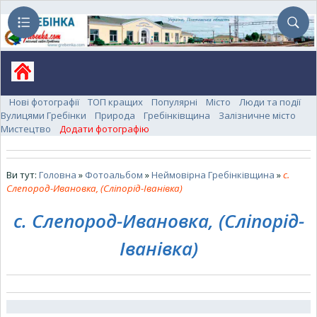
Нові фотографії
ТОП кращих
Популярні
Місто
Люди та події
Вулицями Гребінки
Природа
Гребінківщина
Залізничне місто
Мистецтво
Додати фотографію
Ви тут:
Головна
»
Фотоальбом
»
Неймовірна Гребінківщина
»
с.
Слепород-Ивановка, (Сліпорід-Іванівка)
с. Слепород-Ивановка, (Сліпорід-
Іванівка)