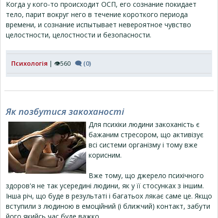
Когда у кого-то происходит ОСП, его сознание покидает
тело, парит вокруг него в течение короткого периода
времени, и сознание испытывает невероятное чувство
целостности, целостности и безопасности.
Психологія
| 👁560
🗨 (0)
Як позбутися закоханості
Для психіки людини закоханість є
бажаним стресором, що активізує
всі системи організму і тому вже
корисним.
Вже тому, що джерело психічного
здоров'я не так усередині людини, як у її стосунках з іншим.
Інша річ, що буде в результаті і багатьох лякає саме це. Якщо
вступили з людиною в емоційний (і ближчий) контакт, забути
його якийсь час буде важко.