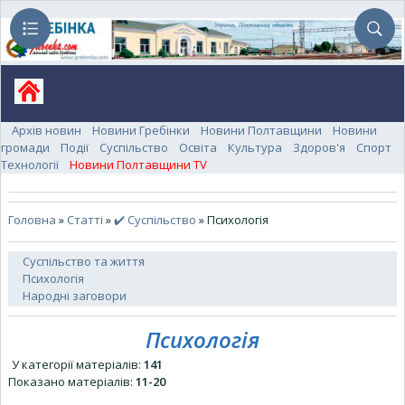
Архів новин
Новини Гребінки
Новини Полтавщини
Новини
громади
Події
Суспільство
Освіта
Культура
Здоров'я
Спорт
Технології
Новини Полтавщини TV
Головна
»
Статті
»
✔️ Суспільство
» Психологія
Суспільство та життя
Психологія
Народні заговори
Психологія
У категорії матеріалів
:
141
Показано матеріалів
:
11-20