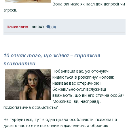
Вона виникає як наслідок депресії чи
агресії.
Психологія
| 👁1049
🗨 (0)
10 ознак того, що жінка – справжня
психопатка
Побачивши вас, усі оточуючі
кидаються в розсипну? Чоловік
називає вас істеричною і
божевільною?Співслуживці
вважають, що ви егоїстична особа?
Можливо, ви, насправді,
психопатична особистість?
Не турбуйтеся, тут є одна цікава особливість: психопатія
досить часто є не психічним відхиленням, а обраною