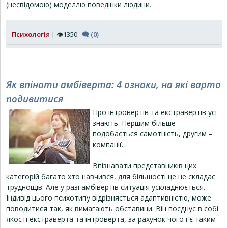
(несвідомою) моделлю поведінки людини.
Психологія
| 👁1350
🗨 (0)
Як впінати амбіверта: 4 ознаки, на які варто
подивитися
Про інтровертів та екстравертів усі
знають. Першим більше
подобається самотність, другим –
компанії.
Впізнавати представників цих
категорій багато хто навчився, для більшості це не складає
труднощів. Але у разі амбівертів ситуація ускладнюється.
Індивід цього психотипу відрізняється адаптивністю, може
поводитися так, як вимагають обставини. Він поєднує в собі
якості екстраверта та інтроверта, за рахунок чого і є таким