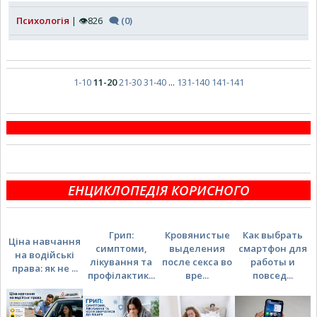
Психологія
| 👁826
🗨 (0)
1-10
11-20
21-30
31-40
...
131-140
141-141
ЕНЦИКЛОПЕДІЯ КОРИСНОГО
Грип:
Кровянистые
Как выбрать
Ціна навчання
симптоми,
выделения
смартфон для
на водійські
лікування та
после секса во
работы и
права: як не ...
профілактик...
вре...
повсед...