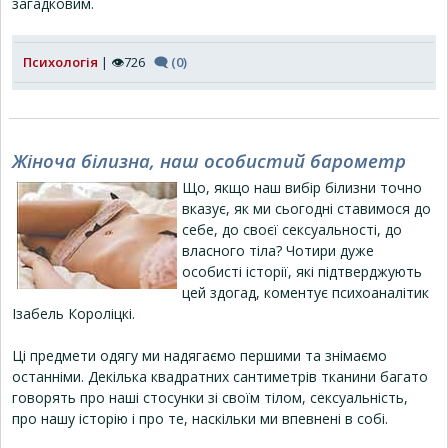
загадковим.
Психологія
| 👁726
🗨 (0)
Жіноча білизна, наш особистий барометр
Що, якщо наш вибір білизни точно
вказує, як ми сьогодні ставимося до
себе, до своєї сексуальності, до
власного тіла? Чотири дуже
особисті історії, які підтверджують
цей здогад, коментує психоаналітик
Ізабель Короліцкі.
Ці предмети одягу ми надягаємо першими та знімаємо
останніми. Декілька квадратних сантиметрів тканини багато
говорять про наші стосунки зі своїм тілом, сексуальність,
про нашу історію і про те, наскільки ми впевнені в собі.