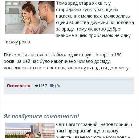
Тема зрад стара як світ, у
стародавніх культурах, ще на
наскельних малюнках, малювались
сцени вбивства дружини чи чоловіка
за зраду, тому людство добре
знайоме з цією проблемою не одну
тисячу років.
Психологія - це одна з наймолодших наук з історією 150
років. За цей час було накопичено чимало досвіду,
досліджень та спостережень, які можуть надати допомогу.
Психологія
| 👁1157
🗨 (0)
Як позбутися самотності
Світ багатогранний і неповторний, і
тим і прекрасний, що в ньому
живуть і взаємодіють часом зовсім