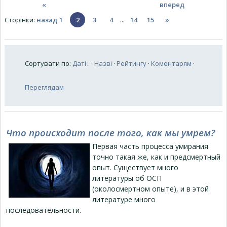
«
вперед
Сторінки
:
назад
1
2
3
4
...
14
15
»
Сортувати по
:
Даті
·
Назві
·
Рейтингу
·
Коментарям
·
Переглядам
Что происходит после того, как мы умрем?
Первая часть процесса умирания
точно такая же, как и предсмертный
опыт. Существует много
литературы об ОСП
(околосмертном опыте), и в этой
литературе много
последовательности.