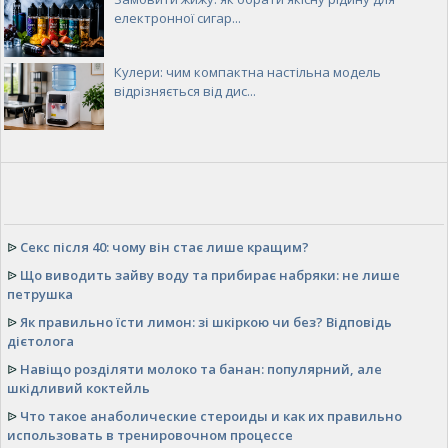
електронної сигар...
Кулери: чим компактна настільна модель
відрізняється від дис...
ᐉ
Секс після 40: чому він стає лише кращим?
ᐉ
Що виводить зайву воду та прибирає набряки: не лише
петрушка
ᐉ
Як правильно їсти лимон: зі шкіркою чи без? Відповідь
дієтолога
ᐉ
Навіщо розділяти молоко та банан: популярний, але
шкідливий коктейль
ᐉ
Что такое анаболические стероиды и как их правильно
использовать в тренировочном процессе