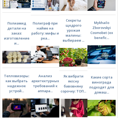
Секреты
Mykhailo
Полиамид
Полиграф при
щедрого
Zborovskyi
детали на
найме на
урожая
Cosmobet (ex
заказ:
работу: мифы и
малины:
benefic...
изготовление
реа...
выбираем ...
и...
Тепловизоры:
Анализ
Як вибрати
Какие сорта
как выбрать
архитектурных
якісну
винограда
надежное
требований к
бавовняну
подходят для
устрой...
аппара...
сорочку: ТОП...
домаш...