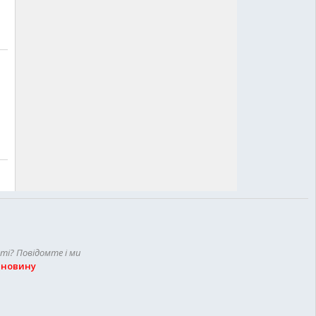
сті? Повідомте і ми
 новину