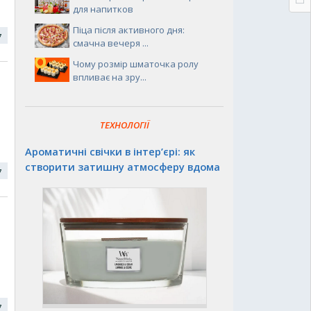
для напитков
Піца після активного дня:
17
смачна вечеря ...
Чому розмір шматочка ролу
впливає на зру...
ТЕХНОЛОГІЇ
Ароматичні свічки в інтер’єрі: як
створити затишну атмосферу вдома
17
17