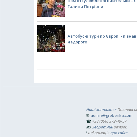
Пам’яті улюбленої вчительки – 
Галини Петрівни
Автобусні тури по Європі - пізна
недорого
Наші контакти
: Полтавськ
✉
admin@grebenka.com
☎
+38 (066) 372-49-57
✍
Зворотний
зв'язок
!
Інформація
про сайт