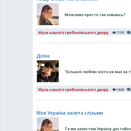
Можливо просто так ховаюсь?
Муза нашого гребінківського двору
👁1199
🗨
Ділок
"Більшої любові ніхто не має за т
Муза нашого гребінківського двору
👁1448
🗨
Моя Україна залита слізьми
Та ми захистим Україну достойн