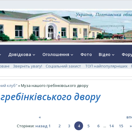
Довідкова
Оголошення
Фото
Відео
Фор
rrow_down
keyboard_arrow_down
keyboard_arrow_down
keyboard_arrow_down
ювані
Зверніть увагу!
Соціальний захист
ТОП найпопулярніших
ний клуб"
» Муза нашого гребінківського двору
гребінківського двору
«
вп
Сторінки
:
назад
1
2
3
4
5
6
...
14
15
»