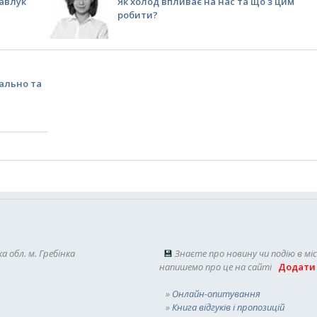
Савлук
Як холод впливає на нас та що з цим
робити?
вально та
а обл. м. Гребінка
💾
Знаєте про новину чи подію в мі
напишемо про це на сайті
Додати
»
Онлайн-опитування
»
Книга відгуків і пропозицій