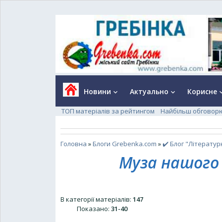
Новини
Актуально
Корисне
keyboard_arrow_down
keyboard_arrow_down
keyboard_a
ТОП матеріалів за рейтингом
Найбільш обговор
Головна
»
Блоги Grebenka.com
»
✔️ Блог "Літератур
Муза нашого 
В категорії матеріалів
:
147
Показано
:
31-40