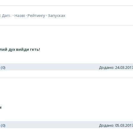
:
Даті
·
Назві
·
Рейтингу
·
Запусках
злий дух вийди геть!
 (0)
Додано: 24.03.20
м
 (0)
Додано: 05.03.20