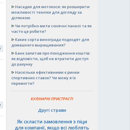
ᐉ
Насадки для мотокоси: як розширити
можливості техніки для догляду за
ділянкою
ᐉ
Чи потрібно мити сонячні панелі та як
часто це робити?
ᐉ
Какие сорта винограда подходят для
домашнего выращивания?
17
ᐉ
Банк запитав про походження коштів:
як відповісти, щоб не втратити доступ
до рахунку
ᐉ
Наскільки ефективними є ринки
спортивних ставок? Чи можу я їх
перемогти?
КУЛІНАРНІ ПРИСТРАСТІ
17
Другі страви
Як скласти замовлення з піци
для компанії, якщо всі люблять