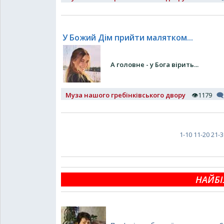
У Божий Дім прийти малятком...
А головне - у Бога вірить...
Муза нашого гребінківського двору
👁1179
🗨
1-10
11-20
21-3
НАЙБІ