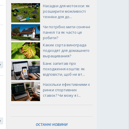
Насадки для мотокоси: як
розширити можливості
техніки для до...
Чи потрібно мити сонячні
панелі та як часто це
робити?
Какие сорта винограда
подходят для домашнего
выращивания?
Банк запитав про
17
походження коштів: як
відповісти, щоб не вт...
Наскільки ефективними є
ринки спортивних
ставок? Чи можу я ї...
17
ОСТАННІ НОВИНИ