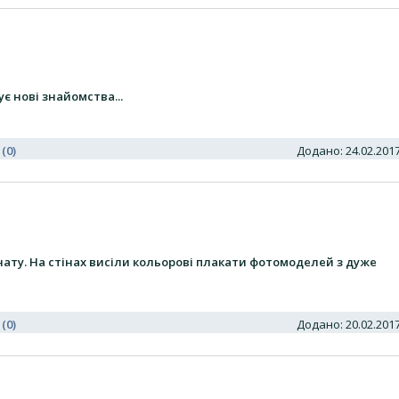
є нові знайомства...
 (0)
Додано: 24.02.20
ату. На стінах висіли кольорові плакати фотомоделей з дуже
 (0)
Додано: 20.02.20