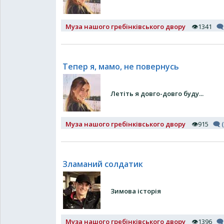
Муза нашого гребінківського двору
👁1341
🗨
Тепер я, мамо, не повернусь
Летіть я довго-довго буду...
Муза нашого гребінківського двору
👁915
🗨 (
Зламаний солдатик
Зимова історія
Муза нашого гребінківського двору
👁1396
🗨