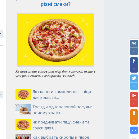
різні смаки?
17
Як правильно замовити піцу для компанії, якщо в
усіх різні смаки? Розбираємо, як поєд
Як скласти замовлення з піци
17
для компані...
Тренды одноразовой посуды:
почему крафт ...
Як поєднувати піцу, снеки та
соуси для і...
Как выбрать сиропы и пюре