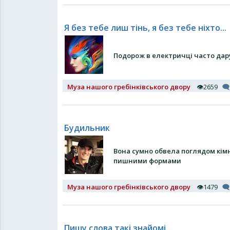
Я без тебе лиш тінь, я без тебе ніхто...
Подорож в електричці часто дару
Муза нашого гребінківського двору
👁2659
🗨
Будильник
Вона сумно обвела поглядом кімн
пишними формами
Муза нашого гребінківського двору
👁1479
🗨
Пишу слова такі знайомі...