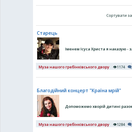
Сортувати за
Старець
Іменем Ісуса Христа я наказую - 
Муза нашого гребінківського двору
👁1174
🗨
Благодійний концерт "Країна мрій"
Допоможемо хворій дитині разо
Муза нашого гребінківського двору
👁1284
🗨