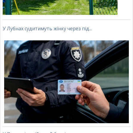
У Лубнах судитимуть жінку через під...