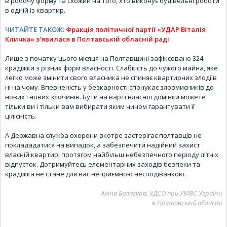
в робочу форму та схожий на того, хто виконує будівельні роботи
в одній із квартир.
ЧИТАЙТЕ ТАКОЖ:
Фракція політичної партії «УДАР Віталія
Кличка» з'явилася в Полтавській обласній раді
Лише з початку цього місяця на Полтавщині зафіксовано 324
крадіжки з різних форм власності. Слабкість до чужого майна, яке
легко може змінити свого власника не спиняє квартирних злодіїв
ні на чому. Впевненість у безкарності спонукає зловмисників до
нових і нових злочинів. Бути на варті власної домівки можете
тільки ви і тільки вам вибирати яким чином гарантувати її
цілісність.
А Державна служба охорони вкотре застерігає полтавців не
поклададатися на випадок, а забезпечити надійний захист
власній квартирі протягом найбільш небезпечного періоду літніх
відпусток. Дотримуйтесь елементарних заходів безпеки та
крадіжка не стане для вас неприємною несподіванкою.
Аліна Балагура, УДСО при УМВС України
в Полтавській області