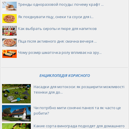
Тренды одноразовой посуды: почему крафт ...
Як поєднувати піцу, снеки та соуси для і...
Как выбрать сиропы и пюре для напитков
Піца після активного дня: смачна вечеря ...
Чому розмір шматочка ролу впливає на зру...
ЕНЦИКЛОПЕДІЯ КОРИСНОГО
Насадки для мотокоси: як розширити можливості
техніки для до...
Чи потрібно мити сонячні панелі та як часто це
робити?
Какие сорта винограда подходят для домашнего