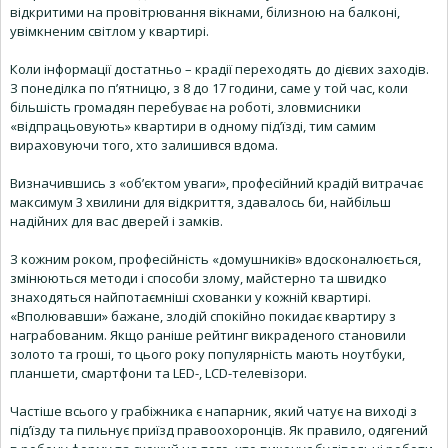
відкритими на провітрювання вікнами, білизною на балконі,
увімкненим світлом у квартирі.
Коли інформації достатньо – крадії переходять до дієвих заходів.
З понеділка по п’ятницю, з 8 до 17 години, саме у той час, коли
більшість громадян перебуває на роботі, зловмисники
«відпрацьовують» квартири в одному під’їзді, тим самим
вираховуючи того, хто залишився вдома.
Визначившись з «об’єктом уваги», професійний крадій витрачає
максимум 3 хвилини для відкриття, здавалось би, найбільш
надійних для вас дверей і замків.
З кожним роком, професійність «домушників» вдосконалюється,
змінюються методи і способи злому, майстерно та швидко
знаходяться найпотаємніші схованки у кожній квартирі.
«Вполювавши» бажане, злодій спокійно покидає квартиру з
награбованим. Якщо раніше рейтинг викраденого становили
золото та гроші, то цього року популярність мають ноутбуки,
планшети, смартфони та LED-, LCD-телевізори.
Частіше всього у грабіжника є напарник, який чатує на виході з
під’їзду та пильнує приїзд правоохоронців. Як правило, одягений