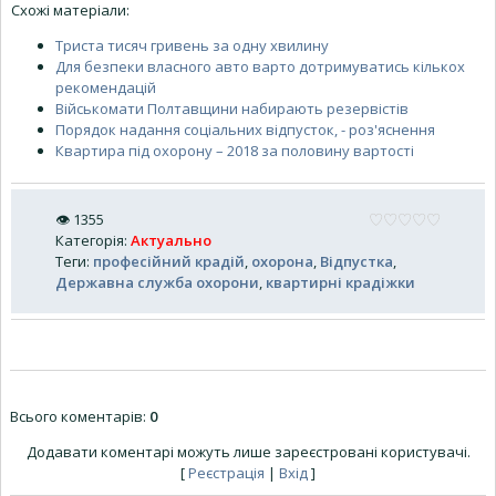
Схожі матеріали:
Триста тисяч гривень за одну хвилину
Для безпеки власного авто варто дотримуватись кількох
рекомендацій
Військомати Полтавщини набирають резервістів
Порядок надання соціальних відпусток, - роз'яснення
Квартира під охорону – 2018 за половину вартості
👁
1355
Категорія
:
Актуально
Теги
:
професійний крадій
,
охорона
,
Відпустка
,
Державна служба охорони
,
квартирні крадіжки
Всього коментарів
:
0
Додавати коментарі можуть лише зареєстровані користувачі.
[
Реєстрація
|
Вхід
]