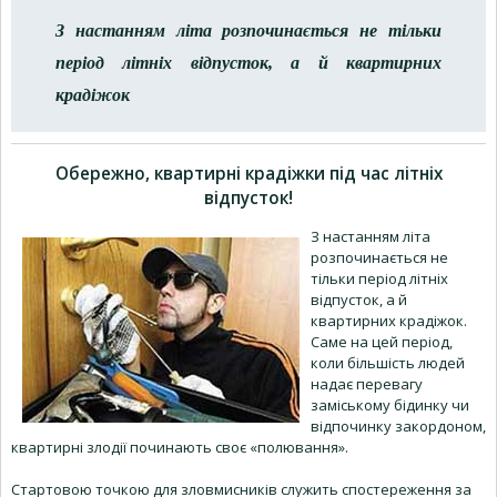
З настанням літа розпочинається не тільки
період літніх відпусток, а й квартирних
крадіжок
Обережно, квартирні крадіжки під час літніх
відпусток!
З настанням літа
розпочинається не
тільки період літніх
відпусток, а й
квартирних крадіжок.
Саме на цей період,
коли більшість людей
надає перевагу
заміському бідинку чи
відпочинку закордоном,
квартирні злодії починають своє «полювання».
Стартовою точкою для зловмисників служить спостереження за