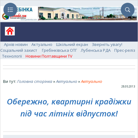
Архів новин
Актуально
Шкільний екран
Зверніть увагу!
Соціальний захист
Гребінківська ОТГ
Лубенська РДА
Прес-реліз
Технології
Новини Полтавщини TV
Ви тут:
Головна сторінка
»
Актуально
»
Актуально
28.05.2013
Обережно, квартирні крадіжки
під час літніх відпусток!