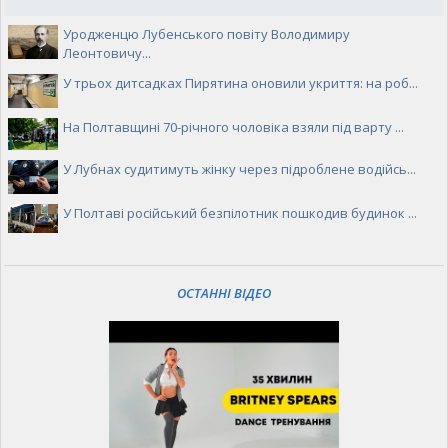
Уродженцю Лубенського повіту Володимиру
Леонтовичу...
У трьох дитсадках Пирятина оновили укриття: на роб...
На Полтавщині 70-річного чоловіка взяли під варту ...
У Лубнах судитимуть жінку через підроблене водійсь...
У Полтаві російський безпілотник пошкодив будинок ...
ОСТАННІ ВІДЕО