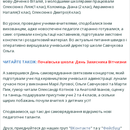
мову-Дяченко Віталій, з молодшими школярами працювали
Олексієнко Лілія(1 клас), Коломієць Діана (2 клас), Авраменко
Наталія(3 клас), Олексієнко Дмитро(4 клас).
Всі уроки, проведені учнями-вчителями, сподобалися їхнім
вихованцям, адже новоспечені педагоги старанно готувалися, а
саме: отримали консультації наставників, підготували змістовні
конспекти і роздатковий матеріал. Всі актуальні питання швидко і
оперативно вирішувала учнівський директор школи Савчукова
Ольга.
ЧИТАЙТЕ ТАКОЖ:
Почаївська школа: День Захисника Вітчизни
А завершився День самоврядування святковим концертом, який
підготували учні під керівництвом учнівської адміністрації: лунали
сучасні пісні у виконанні Марії Лугової, Ольги Савчукової та Марти
Пиж, гумор читали Олександр Котінов та Анатолій Іванов, сценку
та танець подарували присутнім учні 2 та 4 класів, а скільки
щирих побажань почули вчителі з дитячих уст!
Сподіваємося, що такі дні самоврядування відкриють нові
педагогічні таланти.
Друзі, приєднуйтеся до наших груп "
ВКонтакте
" та у "
Фейсбуці
"