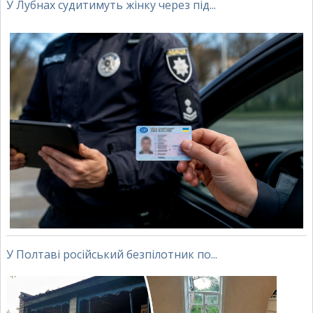
У Лубнах судитимуть жінку через під...
У Полтаві російський безпілотник по...