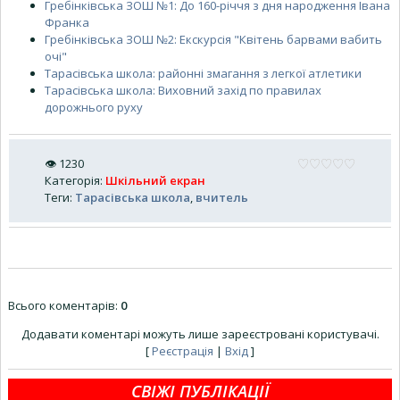
Гребінківська ЗОШ №1: До 160-річчя з дня народження Івана
Франка
Гребінківська ЗОШ №2: Екскурсія "Квітень барвами вабить
очі"
Тарасівська школа: районні змагання з легкої атлетики
Тарасівська школа: Виховний захід по правилах
дорожнього руху
👁
1230
Категорія
:
Шкільний екран
Теги
:
Тарасівська школа
,
вчитель
Всього коментарів
:
0
Додавати коментарі можуть лише зареєстровані користувачі.
[
Реєстрація
|
Вхід
]
СВІЖІ ПУБЛІКАЦІЇ