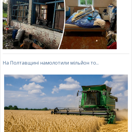
На Полтавщині намолотили мільйон то...