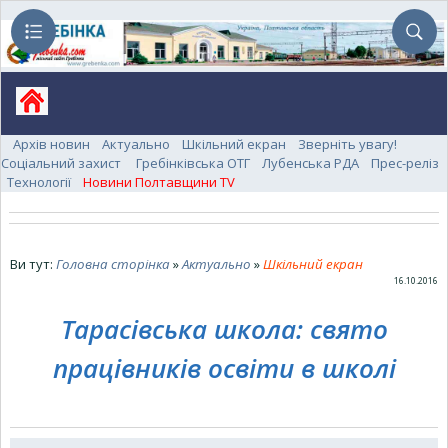
Архів новин
Актуально
Шкільний екран
Зверніть увагу!
Соціальний захист
Гребінківська ОТГ
Лубенська РДА
Прес-реліз
Технології
Новини Полтавщини TV
Ви тут:
Головна сторінка
»
Актуально
»
Шкільний екран
16.10.2016
Тарасівська школа: свято
працівників освіти в школі