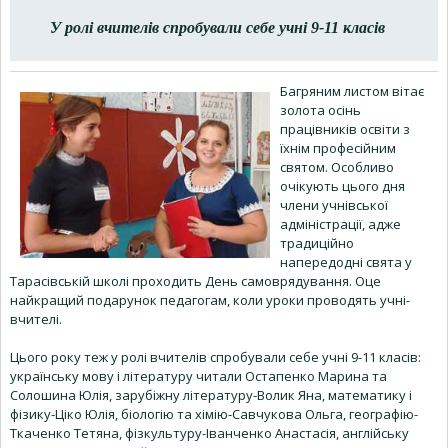
У ролі вчителів спробували себе учні 9-11 класів
Багряним листом вітає
золота осінь
працівників освіти з
їхнім професійним
святом. Особливо
очікують цього дня
члени учнівської
адміністрації, адже
традиційно
напередодні свята у
Тарасівській школі проходить День самоврядування. Оце
найкращий подарунок педагогам, коли уроки проводять учні-
вчителі.
Цього року теж у ролі вчителів спробували себе учні 9-11 класів:
українську мову і літературу читали Остапенко Марина та
Солошина Юлія, зарубіжну літературу-Волик Яна, математику і
фізику-Ціко Юлія, біологію та хімію-Савчукова Ольга, географію-
Ткаченко Тетяна, фізкультуру-Іванченко Анастасія, англійську