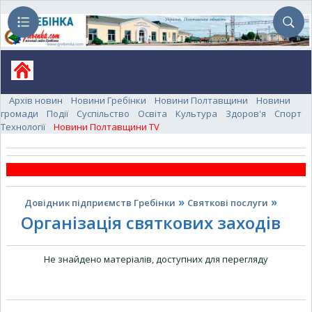
Архів новин
Новини Гребінки
Новини Полтавщини
Новини
громади
Події
Суспільство
Освіта
Культура
Здоров'я
Спорт
Технології
Новини Полтавщини TV
»
»
Довідник підприємств Гребінки
Святкові послуги
Організація святкових заходів
Не знайдено матеріалів, доступних для перегляду