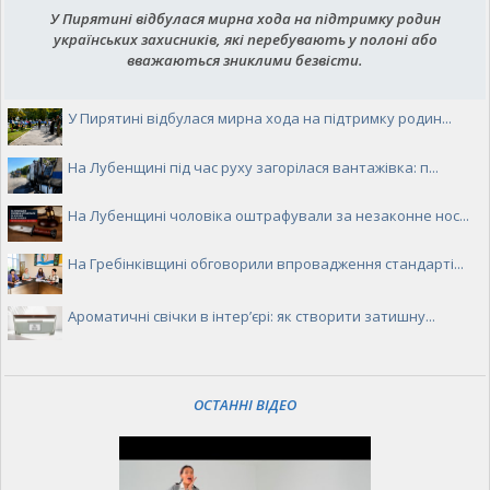
У Пирятині відбулася мирна хода на підтримку родин
українських захисників, які перебувають у полоні або
вважаються зниклими безвісти.
У Пирятині відбулася мирна хода на підтримку родин...
На Лубенщині під час руху загорілася вантажівка: п...
На Лубенщині чоловіка оштрафували за незаконне нос...
На Гребінківщині обговорили впровадження стандарті...
Ароматичні свічки в інтер’єрі: як створити затишну...
ОСТАННІ ВІДЕО