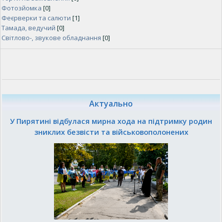
Фотозйомка
[0]
Феєрверки та салюти
[1]
Тамада, ведучий
[0]
Світлово-, звукове обладнання
[0]
Актуально
У Пирятині відбулася мирна хода на підтримку родин
зниклих безвісти та військовополонених