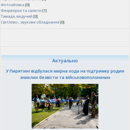
Фотозйомка
[0]
Феєрверки та салюти
[1]
Тамада, ведучий
[0]
Світлово-, звукове обладнання
[0]
Актуально
У Пирятині відбулася мирна хода на підтримку родин
зниклих безвісти та військовополонених