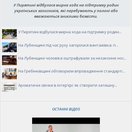
У Пирятині відбулася мирна хода на підтримку родин
українських захисників, які перебувають у полоні або
вважаються зниклими безвісти.
У Пирятині відбулася мирна хода на підтримку родин...
На Лубенщині під час руху загорілася вантажівка: п...
На Лубенщині чоловіка оштрафували за незаконне нос...
На Гребінківщині обговорили впровадження стандарті...
Ароматичні свічки в інтер’єрі: як створити затишну...
ОСТАННІ ВІДЕО