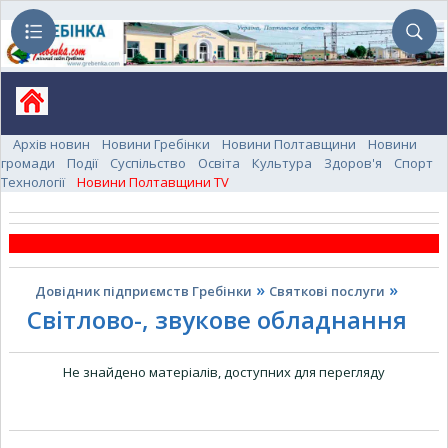
Архів новин
Новини Гребінки
Новини Полтавщини
Новини
громади
Події
Суспільство
Освіта
Культура
Здоров'я
Спорт
Технології
Новини Полтавщини TV
»
»
Довідник підприємств Гребінки
Святкові послуги
Світлово-, звукове обладнання
Не знайдено матеріалів, доступних для перегляду