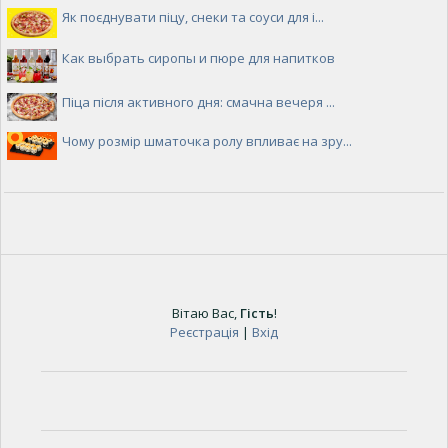
Як поєднувати піцу, снеки та соуси для і...
Как выбрать сиропы и пюре для напитков
Піца після активного дня: смачна вечеря ...
Чому розмір шматочка ролу впливає на зру...
Вітаю Вас
,
Гість
!
Реєстрація
|
Вхід