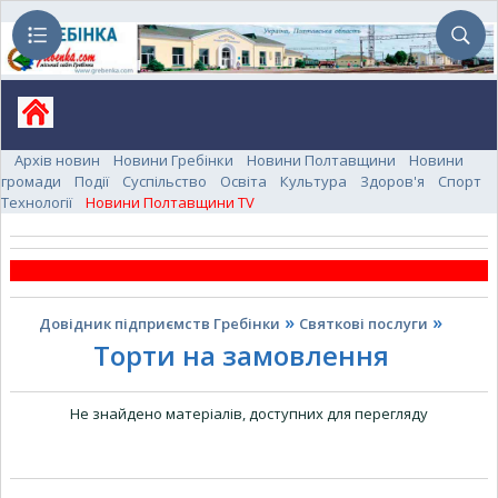
Архів новин
Новини Гребінки
Новини Полтавщини
Новини
громади
Події
Суспільство
Освіта
Культура
Здоров'я
Спорт
Технології
Новини Полтавщини TV
»
»
Довідник підприємств Гребінки
Святкові послуги
Торти на замовлення
Не знайдено матеріалів, доступних для перегляду