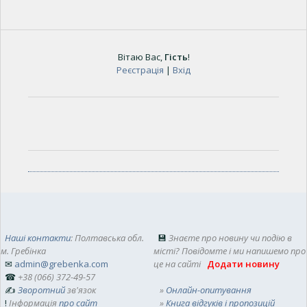
Вітаю Вас
,
Гість
!
Реєстрація
|
Вхід
Наші контакти
: Полтавська обл.
💾
Знаєте про новину чи подію в
м. Гребінка
місті? Повідомте і ми напишемо про
✉
admin@grebenka.com
це на сайті
Додати новину
☎
+38 (066) 372-49-57
✍
Зворотний
зв'язок
»
Онлайн-опитування
!
Інформація
про сайт
»
Книга відгуків і пропозицій