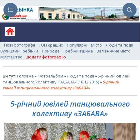
Нові фотографії
ТОП кращих
Популярні
Місто
Люди та події
Вулицями Гребінки
Природа
Гребінківщина
Залізничне місто
Мистецтво
Додати фотографію
Ви тут:
Головна
»
Фотоальбом
»
Люди та події
»
5-річний ювілей
танцювального колективу «ЗАБАВА» (18.12.2015)
»
5-річний
ювілей танцювального колективу «ЗАБАВА»
5-річний ювілей танцювального
колективу «ЗАБАВА»