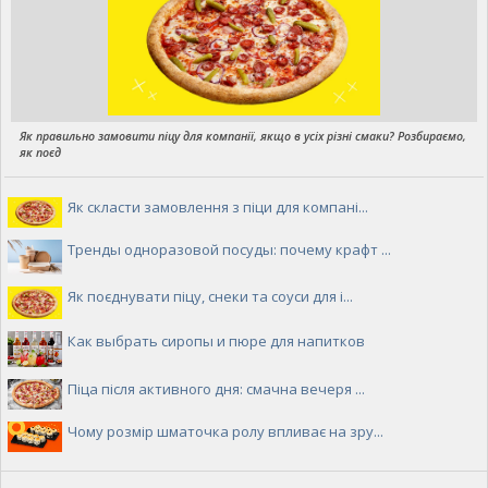
Як правильно замовити піцу для компанії, якщо в усіх різні смаки? Розбираємо,
як поєд
Як скласти замовлення з піци для компані...
Тренды одноразовой посуды: почему крафт ...
Як поєднувати піцу, снеки та соуси для і...
Как выбрать сиропы и пюре для напитков
Піца після активного дня: смачна вечеря ...
Чому розмір шматочка ролу впливає на зру...