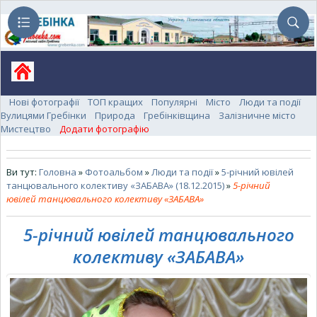
Нові фотографії
ТОП кращих
Популярні
Місто
Люди та події
Вулицями Гребінки
Природа
Гребінківщина
Залізничне місто
Мистецтво
Додати фотографію
Ви тут:
Головна
»
Фотоальбом
»
Люди та події
»
5-річний ювілей
танцювального колективу «ЗАБАВА» (18.12.2015)
»
5-річний
ювілей танцювального колективу «ЗАБАВА»
5-річний ювілей танцювального
колективу «ЗАБАВА»