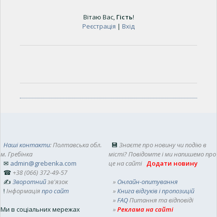
Вітаю Вас
,
Гість
!
Реєстрація
|
Вхід
Наші контакти
: Полтавська обл.
💾
Знаєте про новину чи подію в
м. Гребінка
місті? Повідомте і ми напишемо про
✉
admin@grebenka.com
це на сайті
Додати новину
☎
+38 (066) 372-49-57
✍
Зворотний
зв'язок
»
Онлайн-опитування
!
Інформація
про сайт
»
Книга відгуків і пропозицій
»
FAQ
Питання та відповіді
Ми в соціальних мережах
»
Реклама на сайті