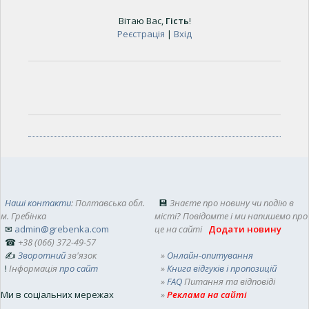
Вітаю Вас
,
Гість
!
Реєстрація
|
Вхід
Наші контакти
: Полтавська обл.
💾
Знаєте про новину чи подію в
м. Гребінка
місті? Повідомте і ми напишемо про
✉
admin@grebenka.com
це на сайті
Додати новину
☎
+38 (066) 372-49-57
✍
Зворотний
зв'язок
»
Онлайн-опитування
!
Інформація
про сайт
»
Книга відгуків і пропозицій
»
FAQ
Питання та відповіді
Ми в соціальних мережах
»
Реклама на сайті